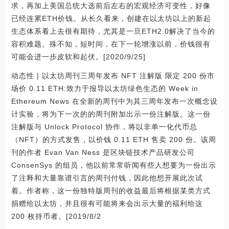
求，再加上美国总统大选前后左右的宏观经济可变性，好像
已经连累ETH价钱。从长久看来，创建在以太坊以上的新起
生态体系看上去很有期待，尤其是一旦ETH2.0解决了当今的
容积难题。殊不知，短时间，在下一轮增涨以前，价钱很有
可能会进一步皮软和起伏。[2020/9/25]
动态性 | 以太坊周刊三周年发布 NFT 注解版 限定 200 份市
场价 0.11 ETH:致力于报导以太坊绿色生态的 Week in
Ethereum News 在全新的周刊中为其三周年发布一次概念设
计实验，将为下一次的的周刊附加出示一份注解版。这一份
注解版与 Unlock Protocol 协作，将以非单一化代币总
（NFT）的方式发售，以价钱 0.11 ETH 售卖 200 份。该周
刊的作者 Evan Van Ness 是区块链技术产品研发公司
ConsenSys 的组员，他以前常常听闻有些人想要为一份出示
了注释和大量靠谱引言的周刊付钱，因此他想开展此次试
着。作者称，这一份独特版周刊的收益最后将根据某类方式
捐赠给以太坊，并且很有可能将来会出示大量的褔利给这
200 枚持币者。[2019/8/2