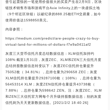
曾引起震惊的一笔使用价值很大的买卖产生在2月9日，区块
链技术销售市场和游戏平台Axie Infinity上的一块虚拟土地
（9个邻近区块链）以破纪录的888.25枚ETH交易量，如今
使用价值达1598850美元。
內容参照：
https://medium.com/predict/are-people-crazy-to-buy-
virtual-land-for-millions-of-dollars-f7e9a0411af2
灰度三大货币信托月度总结数据信息：XLM信托加持约
108%:截至1月31日，灰度ZEC、XLM和ZEN三大信托月度
总结持股数据信息转变以下：灰度ZEC信托持仓量提升
75052枚（ 34.81%），总持仓量为290658 ZEC；灰度
XLM信托持仓量提升29287100枚（ 108%），总持仓量为
56453314 XLM；灰度ZEN信托持仓量提升43738枚（
7.88%），总持仓量为598642 ZEN。注：灰度ZEC、XLM
和ZEN三大信托官方网每个月升级持股数据信息；别的灰度
信托则为天天更新数据信息。[2021/2/2 18:40:26]