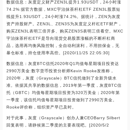
数据信息：灰度定义财产ZEN3L提升1.93USDT，24小时涨
74.2%:据官方数据，MXC宇治抹茶杆杠ETF ZEN3L股票短
线提升1.93USDT，24小时涨74.2%。据统计，ZEN为灰度
资产持股财产。ZEN3L、ZEN3S为灰度定义杆杠ETF财产，
购买ZEN3L表明三倍开多、购买ZEN3S表明三倍看空。MXC
宇治抹茶杆杠ETF是导向现货交易股票涨幅的不断杆杠商
品，选用再均衡风险控制，全自动利滚利，不用担保金，无
暴仓标准，持仓使用率高些。[2020/11/25 22:05:30]
数据信息：灰度BTC信托2020年Q1均值每星期项目投资达
2990万美金:数字货币投资分析师Kevin Rooke发推称，
2020年，灰度（Grayscale）BTC信托做到了全新升级水
准。依据其共享的数据信息，2019年第一季度，灰度BTC信
托（GBTC）均值每星期项目投资为320万美金；2020年第
一季度，该信托均值每星期项目投资做到了2990万美金。
Rooke评价称，组织资产早已及时。
对于此事，灰度（Grayscale）创办人兼CEOBarry Silbert
回复表明，请静候第二季度的主要表现吧。[2020/5/2