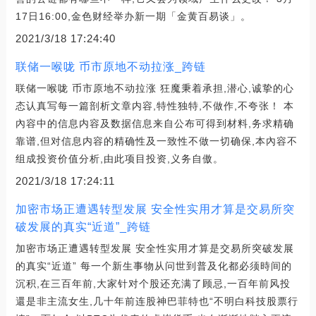
17日16:00,金色财经举办新一期「金黄百易谈」。
2021/3/18 17:24:40
联储一喉咙 币市原地不动拉涨_跨链
联储一喉咙 币市原地不动拉涨 狂魔秉着承担,潜心,诚挚的心
态认真写每一篇剖析文章内容,特性独特,不做作,不夸张！ 本
內容中的信息内容及数据信息来自公布可得到材料,务求精确
靠谱,但对信息内容的精确性及一致性不做一切确保,本內容不
组成投资价值分析,由此项目投资,义务自傲。
2021/3/18 17:24:11
加密市场正遭遇转型发展 安全性实用才算是交易所突
破发展的真实“近道”_跨链
加密市场正遭遇转型发展 安全性实用才算是交易所突破发展
的真实“近道” 每一个新生事物从问世到普及化都必须時间的
沉积,在三百年前,大家针对个股还充满了顾忌,一百年前风投
還是非主流女生,几十年前连股神巴菲特也“不明白科技股票行