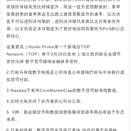
依据区块链高宽比持续提升，而这一提升是指数级的，算率
发展趋势的速率将远无法跟上难度系数提升的速率。以太坊
是不可以进到冰河期的，进到冰河期代表着以太坊将丧失作
用。以太坊设定冰河期是为了更好地说明其要转为PoS的心态
和信心。
金黄晨讯 | Huobi Prime第一个新项目TOP
Network（TOP）将于3月26日发布:1.瑞士联邦联合会调节
管控法律 数字货币接纳金融体系管控。
2.巴哈马有线数字电视及公司传真公布接纳巴哈马中央银行虚
拟货币付款。
3.Nasdaq于发布CoinMarketCap的数字货币标准指数值。
4.比特大陆关掉了在丹麦的公司办公室。
5. V神：新起稳定币和数据加密电脑浏览器等商品有益于生态
体系。
6.日本副首相：数字货币名字虽已更改 但仍归属于杂项收