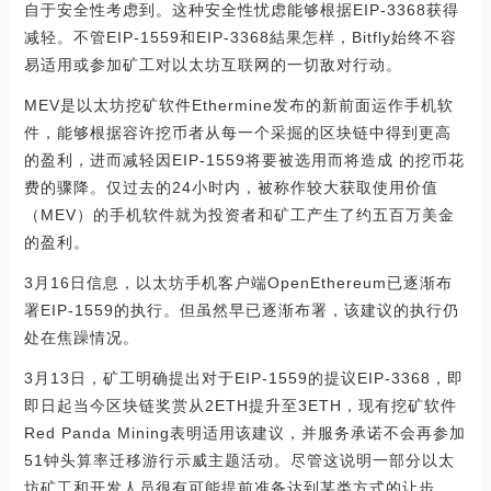
自于安全性考虑到。这种安全性忧虑能够根据EIP-3368获得
减轻。不管EIP-1559和EIP-3368結果怎样，Bitfly始终不容
易适用或参加矿工对以太坊互联网的一切敌对行动。
MEV是以太坊挖矿软件Ethermine发布的新前面运作手机软
件，能够根据容许挖币者从每一个采掘的区块链中得到更高
的盈利，进而减轻因EIP-1559将要被选用而将造成 的挖币花
费的骤降。仅过去的24小时内，被称作较大获取使用价值
（MEV）的手机软件就为投资者和矿工产生了约五百万美金
的盈利。
3月16日信息，以太坊手机客户端OpenEthereum已逐渐布
署EIP-1559的执行。但虽然早已逐渐布署，该建议的执行仍
处在焦躁情况。
3月13日，矿工明确提出对于EIP-1559的提议EIP-3368，即
即日起当今区块链奖赏从2ETH提升至3ETH，现有挖矿软件
Red Panda Mining表明适用该建议，并服务承诺不会再参加
51钟头算率迁移游行示威主题活动。尽管这说明一部分以太
坊矿工和开发人员很有可能提前准备达到某类方式的让步，