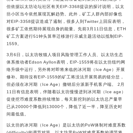
但依据以太坊论坛社区有关EIP-3368提议的探讨说明，以太
坊小区当今依然展现瓦解趋势。此外，矿工人群內部好像也
对EIP-3358提议造成了遏制，很多人到Twitter上回应表明，
很多矿工依然期待展现自身的能量。先前3月11日信息，ETH
矿工方案进行51钟头算率迁移游行示威主题活动以抵制EIP-
1559。
3月6日，以太坊牧猫人项目风险管理工作人员、以太坊生态
体系推动者Edson Ayllon表明，EIP-1559将在以太坊纽约网
络升级中运行，另外将对即将来临的冰河期（Ice Age）开展
修补。期待沒有EIP-1559的矿工将没法开展简易的链分岔，
但必须在冰河期（Ice Age）撤销后分派新手机客户端。 2月
11日有信息表明，伴随着以太坊慢慢进到冰河期（Ice age）
促使挖币难度系数持续增加，每天新挖到的以太坊总产量早
已从20000个降低到13000个，降低了近一半，降至历史时
间最低值。
以太坊的冰河期（Ice Age）是以太坊的PoW体制对难度系数
(difficulty)的调节对策。以太坊里PoW对难度系数的调节将