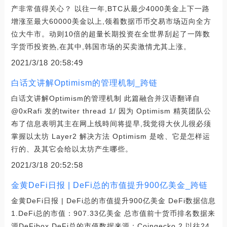
产非常值得关心？ 以往一年,BTC从最少4000美金上下一路
增涨至最大60000美金以上,领着数据币币交易市场迈向全方
位大牛市。动则10倍的超量长期投资在全世界刮起了一阵数
字货币投资热,在其中,韩国市场的买卖激情尤其上涨。
2021/3/18 20:58:49
白话文讲解Optimism的管理机制_跨链
白话文讲解Optimism的管理机制 此篇融合并汉语翻译自
@0xRafi 发的twiter thread 1/ 因为 Optimism 精英团队公
布了信息表明其主在网上线時间将提早,我觉得大伙儿很必须
掌握以太坊 Layer2 解决方法 Optimism 是啥、它是怎样运
行的、及其它会给以太坊产生哪些。
2021/3/18 20:52:58
金黄DeFi日报 | DeFi总的市值提升900亿美金_跨链
金黄DeFi日报 | DeFi总的市值提升900亿美金 DeFi数据信息
1.DeFi总的市值：907.33亿美金 总市值前十货币排名数据来
源DeFibox DeFi总的市值数据来源：Coingecko 2.以往24