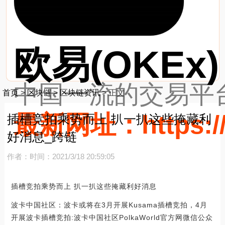
欧易(OKEx)
中国一流的交易平台
首页
>
区块链
>
区块链资讯
>
正文
最新网址：https://
插槽竞拍乘势而上 扒一扒这些掩藏利
好消息_跨链
作者：
时间：2021/3/18 20:59:05
插槽竞拍乘势而上 扒一扒这些掩藏利好消息
波卡中国社区：波卡或将在3月开展Kusama插槽竞拍，4月
开展波卡插槽竞拍:波卡中国社区PolkaWorld官方网微信公众