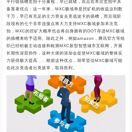
平行链插槽竞拍十分重视，早已就绪，而且在本次竞拍中具
备显著优点：这一年来，MXC极域单是挖矿机的收益达到数
千万，早已有充足的主力资金去竟选波卡的插槽，而且现阶
段现有的七个非常连接点将大力支持MXC极域参加本次竞
拍，MXC的挖矿大概率也会将自身拥有的DOT存进MXC极域
的插槽来给予适用。除此之外，例如amazon，腾讯官方等组
织已经积极主动连接和检测MXC新型智慧城市互联网，开展
长期性深层协作，这种大佬的添加会促使MXC极域的整体实
力获得极大提高......根据这种优点，胡莘坚信MXC极域可能
在此次竟选者出类拔萃，取得胜利。