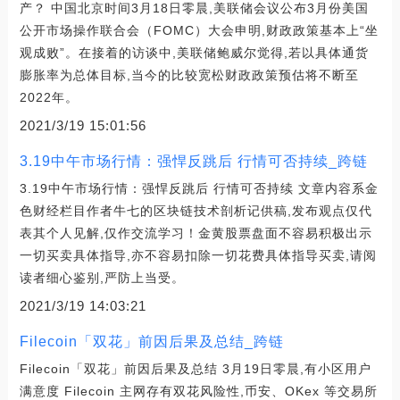
产？ 中国北京时间3月18日零晨,美联储会议公布3月份美国
公开市场操作联合会（FOMC）大会申明,财政政策基本上“坐
观成败”。在接着的访谈中,美联储鲍威尔觉得,若以具体通货
膨胀率为总体目标,当今的比较宽松财政政策预估将不断至
2022年。
2021/3/19 15:01:56
3.19中午市场行情：强悍反跳后 行情可否持续_跨链
3.19中午市场行情：强悍反跳后 行情可否持续 文章内容系金
色财经栏目作者牛七的区块链技术剖析记供稿,发布观点仅代
表其个人见解,仅作交流学习！金黄股票盘面不容易积极出示
一切买卖具体指导,亦不容易扣除一切花费具体指导买卖,请阅
读者细心鉴别,严防上当受。
2021/3/19 14:03:21
Filecoin「双花」前因后果及总结_跨链
Filecoin「双花」前因后果及总结 3月19日零晨,有小区用户
满意度 Filecoin 主网存有双花风险性,币安、OKex 等交易所