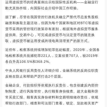
运用虚拟货币的经典案例出示给国际性反机构——金融业行
動尤其协作组，向国际社会介绍中国工作经验。
据了解，尽管在我国管控行政机关确立严禁代币总发售股权
融资和换取主题活动，但因为每个国家和地区对BTC等虚拟
货币采用的管控现行政策存有差别，根据海外虚拟货币服务
提供商、交易中心，可完成虚拟货币与法定货币的随意换
取，虚拟货币被运用变成跨境电商清理资产的新方式。
近些年，检察系统持续增加犯罪惩处幅度。2020年，全国各
地检察系统共批捕犯罪221人，立案侦查707人，较2019年
各自升高106.5%和368.2%。
中央人民银行反局责任人详细介绍，金融系统的反岗位职责
反映在防止和帮助严厉打击2个层面。
金融企业、付款组织等依规执行反责任，包含创建反内部控
制制度，进行风险管控，执行顾客身份核查、超大金额和异
常买卖汇报、顾客真实身份材料和交易明细储存责任，依规
帮助行政部门、稽查和司法部门查看、锁定、划款相关资产