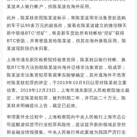
某波本人银行帐户，供陈某波在海外应用。
此外，陈某枝依照陈某波标示，将陈某波用非法集资款选购
的车子以90多万元的超低价，接着在陈某波建立的微信聊天
群中联络BTC“挖矿”，将卖新车货款所有转帐给“挖矿”获得
BTC密匙，并将密匙发给陈某波，供其在海外换取应用。陈
某波现阶段仍未归案。
上海市浦东新区检察院经核查觉得，陈某枝以银行转帐、换
取BTC等方法协助陈某波向海外迁移非法集资款，组成罪；
陈某波非法集资犯罪客观事实能够确定，其外逃海外不危害
对陈某枝犯罪的评定，于2019年10月9日以罪对陈某枝立案
侦查。2019年12月23日，上海市浦东新区人民检察院做出裁
定，评定陈某枝犯罪，被判刑期二年，并罚款二十万元。陈
某枝未明确提出上告，裁定已起效。
审理案件全过程中，上海检察院向中央人民银行上海市总公
司提醒虚拟货币行业犯罪风险性，提议提升新的领域反管控
和金融业情报搜集。中央人民银行将此案做为我国严厉打击