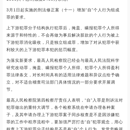
3月1日起实施的刑法修正案（十一）增加“自”个人行为组成
罪的要求。
上下游犯罪分子结构执行犯罪后，掩盖、瞒报犯罪个人所得
来源于和特性的，不会再做为事后解决脏款的个人行为被上
下游犯罪消化吸收，只是独立组成罪，增加了对从犯罪中获
利较大的上下游犯罪本犯的惩罚幅度。
为落实新要求，最高人民检察院已经会与最高人民法院科学
研究改动罪，掩盖、瞒报犯罪个人所得、犯罪个人所得盈利
罪法律条文，对长时间具有的适用法律难题和异议点给予确
立，对不适合稽查司法部门具体情况的一部分要求开展调
节。
最高人民检察院第四检察厅责任人表明，“自”入罪是刑诉法对
犯罪做出的重特大调节，各个检察系统在申请办理各种案
子，及其申请办理上下游犯罪案子同歩核查是不是因涉嫌犯
罪的工作中程序流程中，要加强严厉打击“自”犯罪观念，用心
核查上下游犯罪分子结构是不是有“自”个人行为，发觉忽略评