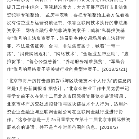
提升工作中综合，重视精准发力，大力开展严厉打击非法集
资犯罪专项整治。 孟庆丰表明，要把专项整治主要方位看准
沒有信贷业务运营资质证书、依靠互联网技术执行的非法集
资案子，网络金融行业的非法集资案子，喊着“私募投资基
金”旗号的非法集资案子，涉及到各种交易场所的非法经营
罪、不法发售证劵、合同、非法集资案子，喊着“一带一
路”、“消費购物返利”、“网络技术”、“金融业互帮互助”、“虚
拟货币”、“善心公益慈善”、“养老服务精准脱贫”、“军民合
作”旗号的网络案子等关键行业的典型性案子。[2019/2/21]
“北京市将严厉打击虚拟货币与区块链技术个人行为”的信息内
容是1月份新闻报道:据统计，“北京金融业工作中局党委书记
霍学文前不久在第十二届北京市国际投资展览会讲话强调，
北京市将严厉查处虚拟货币与区块链技术个人行为，适用外
资企业金融业与互联网金融公司在互联网金融行业进行协
作。”这条信息是一月25日霍学文在第十二届北京市国际投资
展览会的讲话，并不是当今时间范围的信息。[2018/2/
标签：