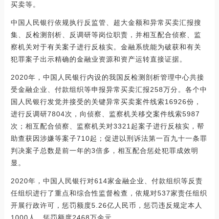
买卖等。
中国人民银行依规执行反监管、超大金额和异常买卖汇报搜
集、反检测剖析、反调研等岗位职责，并相互配合侦察、监
察机关对于有关案子进行反核实。金融系统能为破获和有关
犯罪案子出示精确的金融业资源和资产运转直接证据。
2020年，中国人民银行内设的我国反检测剖析管理中心共接
受金融企业、付款组织等申报异常买卖汇报258万分。各个中
国人民银行发觉并接受的关键异常买卖案件线索16926份，
进行反调研7804次，向侦察、监察机关移交案件线索5987
次；相互配合侦察、监察机关对3321起案子进行反核实，帮
助查获因涉嫌等案子710起；促进以刑诉法第一百九十一条罪
判决案子总数是前一年的3倍多，相互配合惩处犯罪成效明
显。
2020年，中国人民银行对614家金融企业、付款组织等反责
任组织进行了重点和综合性监督检查，依规对537家责任组织
开展行政许可，惩罚额度5.26亿人民币，惩罚违反规定本人
1000人，惩罚额度2468万余元。