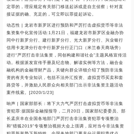
定罪的，理应规定有关部门移送起诉或是自主侦察；针对直
接证据的确、充足的，可立即以罪提起诉讼。
动态性 | 龙岩市新罗区进行预防和严厉打击虚拟货币等非法
集资集中化宣传活动:1月21日，福建龙岩市新罗区金融办协
同中行新罗分行、建行新罗分行、光大新罗分行、兴业银行
信用卡龙津分行在中行新罗分行正门口（米兰春天商场旁）
进行“严厉打击非法集资，同创构建和谐社会”主题风格宣传活
动。根据派发宣传手册及纪念物、解读实例等方法，融合金
融机构的金融理财产品，关键向群众详细介绍了预防非法集
资的有关专业知识，包括不法外汇投资、虚拟货币买卖和套
路贷等，并激励人民群众向相关部门出示非法集资主题活动
案件线索。[2020/1/23]
响声 | 国家部部长：将下大力气严厉打击虚拟货币等非法集
资犯罪:据国际金融报报导，二月20日，国家部纪委委员、部
长孟庆丰在全国各地部门严厉打击非法集资犯罪专项整治
和“猎狐2019”专项整治视頻大会上强调，应对当今非法集资
犯罪新形势下新特性，全国各地部门要充分运用职责优点，