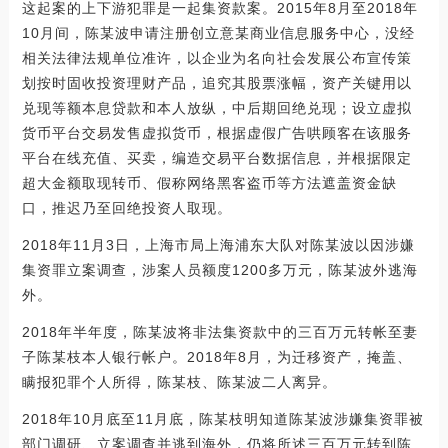
这起案的上下游犯罪是一起集资款案。2015年8月至2018年
10月间，陈某波申请注册创立意某商业信息服务中心，没经
相关法律法规单位准许，以企业为名向社会发展公布宣传策
划按时固收投资理财产品，追究其股票涨幅，资产关键用以
兑现等额本息贷款和本人放纵，中后期回绝兑现；设立虚拟
货币平台交易发售虚拟货币，根据虚假广告哄顾客在该服务
平台在线充值、买卖，编造交易平台数据信息，并根据限定
超大金额取现转币、假称网络黑客盗币等方法遮盖资金缺
口，推迟乃至回绝投资人取现。
2018年11月3日，上海市局上海浦东大队对陈某波以因涉嫌
集资罪立案调查，涉案人员额度1200多万元，陈某波外逃海
外。
2018年半年度，陈某波将非法集资款中的三百万元转帐至妻
子陈某枝本人银行帐户。2018年8月，为迁移资产，掩盖、
瞒报犯罪个人所得，陈某枝、陈某波二人离异。
2018年10月底至11月底，陈某枝明知道陈某波涉嫌集资罪被
部门调研、立案调查并逃到海外，仍将所述三百万元转到陈