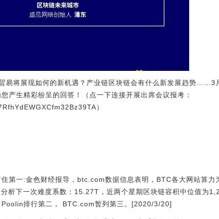
贸易将展现如何的新机遇？产业链区块链会有什么新发展趋势……3月
为您产生精彩纷呈的回答！（点一下连接开展出席会议报考：
s/A7RfhYdEWGXCfm32Bz39TA）
住第一:金色财经报导，btc.com数据信息表明，BTC各大网站算力为95
TC，预测分析下一次难度系数：15.27T，近两个星期区块链容积中位值为1,26
olin排行第二， BTC.com暂列第三。[2020/3/20]