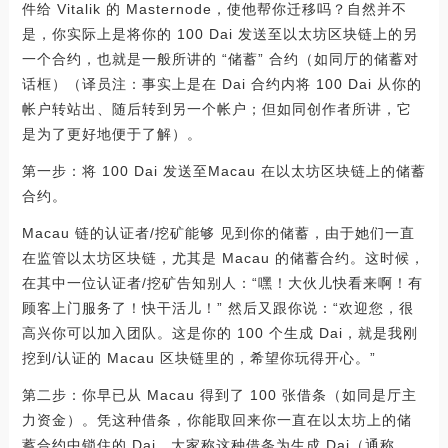
件给 Vitalik 的 Masternode，使他帮你迁移吗？自然并不
是，你实际上是将你的 100 Dai 发送至以太坊区块链上的另
一个合约，也就是一般所讲的 “储蓄” 合约（如同厅的储蓄对
话框）（译员注：事实上是在 Dai 合约内将 100 Dai 从你的
帐户转站出、随后转到另一个帐户；但如同创作者所讲，它
是为了更好地便于了解）。
第一步：将 100 Dai 发送至Macau 在以太坊区块链上的储蓄
合约。
Macau 链的认证者/挖矿能够 见到你的储蓄，由于她们一直
在监管以太坊区块链，尤其是 Macau 的储蓄合约。这时候，
在其中一位认证者/挖矿告知别人：“嘿！大伙儿快看来啊！有
顾客上门服务了！快干活儿！” 然后又跟你说：“欢迎您，很
高兴你可以加入团队。这是你的 100 个生成 Dai，就是我刚
挖到/认证的 Macau 区块链里的，希望你玩得开心。”
第二步：你早已从 Macau 得到了 100 张借条（如同是厅主
力资金）。凭这种借条，你能取回来你一直在以太坊上的储
蓄合约中锁住的 Dai。大家称这种借条为生成 Dai（通称