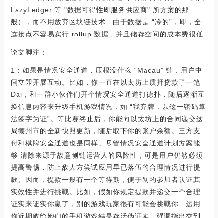
LazyLedger 等 "数据可得性即服务供应商" 所方案的那
般），而不用放弃区块链技术，由于数据是 “冷的”，即，全
连接点不容易实行 rollup 数据，并且储存空间的成本费很低-
论文脚注：
1：如果是情况安全通道，压根没什么 “Macau” 链，用户中
间立即开展互动。比如，你一直在以太坊上质押贷款了一笔
Dai，和一群小伙伴们开个情况安全通道打德扑，随后逐渐互
换信息内容来升级手机游戏情况，如 “我弃牌，以这一密码算
法签字为证”。等比赛终止后，你能向以太坊上的合同递交这
局德州市的全新快照更新，随后取下你的账户余额。三方支
付和棋牌安全通道也是同样。尽管情况安全通道计划方案能
够 清除来源于故意侧链运营人的风险性，可是用户仍然必须
提高警惕，防止敌人方尝试应用早已落伍的合理情况进行提
款。因而，提款一般有一个等待期，便于别的参加者认证其
实效性并进行挑戰。比如，假如你规定提款并递交一个合理
证实来证实你赢了，别的游戏玩家很有可能会挑戰你，运用
你近期败给她们的手机游戏結果存活伪证实，强调指出交到