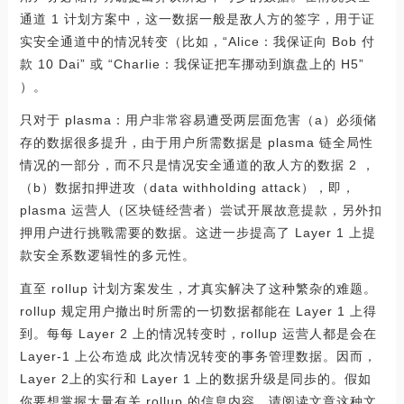
通道 1 计划方案中，这一数据一般是敌人方的签字，用于证
实安全通道中的情况转变（比如，“Alice：我保证向 Bob 付
款 10 Dai” 或 “Charlie：我保证把车挪动到旗盘上的 H5”
）。
只对于 plasma：用户非常容易遭受两层面危害（a）必须储
存的数据很多提升，由于用户所需数据是 plasma 链全局性
情况的一部分，而不只是情况安全通道的敌人方的数据 2 ，
（b）数据扣押进攻（data withholding attack），即，
plasma 运营人（区块链经营者）尝试开展故意提款，另外扣
押用户进行挑戰需要的数据。这进一步提高了 Layer 1 上提
款安全系数逻辑性的多元性。
直至 rollup 计划方案发生，才真实解决了这种繁杂的难题。
rollup 规定用户撤出时所需的一切数据都能在 Layer 1 上得
到。每每 Layer 2 上的情况转变时，rollup 运营人都是会在
Layer-1 上公布造成 此次情况转变的事务管理数据。因而，
Layer 2上的实行和 Layer 1 上的数据升级是同歩的。假如
你要想掌握大量有关 rollup 的信息内容，请阅读文章这种文