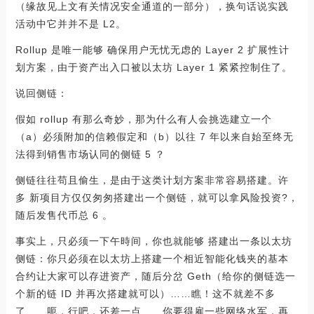
（缘故见上文有关情况安全通道的一部分），换句话说实践
活动中它并并不是 L2。
Rollup 是唯一能够 确保用户无忧无虑的 Layer 2 扩展性计
划方案，由于资产出入口被以太坊 Layer 1 紧紧控制住了。
说回侧链：
假如 rollup 有那么奇妙，那为什么有人会挑选建立一个
（a）必须附加的信赖假定和（b）以往 7 年以来自始至终无
法得到销售市场认同的侧链 5 ？
侧链往往苟且偷生，是由于这类计划方案非常容易搭建。许
多 新项目方仅仅匆匆搭建出一个侧链，就可以拿风险投资?，
随后发售代币总 6 。
事实上，只必须一下午時间，你也就能够 搭建出一条以太坊
侧链：你只必须在以太坊上搭建一个相近智能化钱夹的基本
合约让大家可以存进资产，随后分岔 Geth（给你的侧链选一
个新的链 ID 并再次搭建就可以）……瞧！这不就差不多
了……呃，行吧，还差一点……你要得雇一些网络水军，再