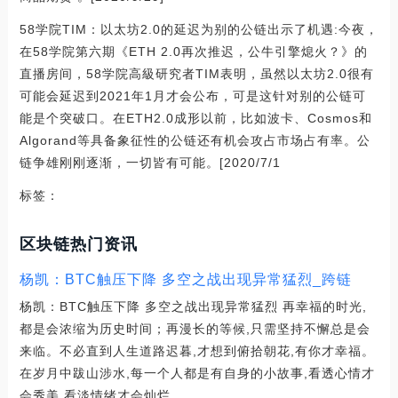
58学院TIM：以太坊2.0的延迟为别的公链出示了机遇:今夜，
在58学院第六期《ETH 2.0再次推迟，公牛引擎熄火？》的
直播房间，58学院高級研究者TIM表明，虽然以太坊2.0很有
可能会延迟到2021年1月才会公布，可是这针对别的公链可
能是个突破口。在ETH2.0成形以前，比如波卡、Cosmos和
Algorand等具备象征性的公链还有机会攻占市场占有率。公
链争雄刚刚逐渐，一切皆有可能。[2020/7/1
标签：
区块链热门资讯
杨凯：BTC触压下降 多空之战出现异常猛烈_跨链
杨凯：BTC触压下降 多空之战出现异常猛烈 再幸福的时光,
都是会浓缩为历史时间；再漫长的等候,只需坚持不懈总是会
来临。不必直到人生道路迟暮,才想到俯拾朝花,有你才幸福。
在岁月中跋山涉水,每一个人都是有自身的小故事,看透心情才
会秀美,看淡情绪才会灿烂。