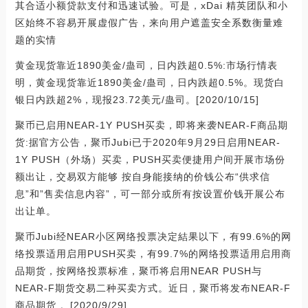
其合适小额贷款支付和迅速试验。可是，xDai 精英团队和小
区始终不容易开展虚假广告，来向用户遮盖安全系数衡量难
题的实情
黄金现货靠近1890美金/蛊司，日内跌超0.5%:市场行情表
明，黄金现货靠近1890美金/蛊司，日内跌超0.5%。现货白
银日内跌超2%，现报23.72美元/蛊司。[2020/10/15]
聚币已启用NEAR-1Y PUSH买卖，即将来袭NEAR-F商品期
货:据官方公告，聚币Jubi已于2020年9月29日启用NEAR-
1Y PUSH（外场）买卖，PUSH买卖便捷用户间开展市场份
额出让，交易双方能够 按自身能接纳的价钱公布“供求信
息”和”售卖信息内容”，可一部分或所有按设置价钱开展公布
出让单。
聚币Jubi经NEAR小区网络投票决定結果以下，有99.6%的网
络投票适用启用PUSH买卖，有99.7%的网络投票适用启用商
品期货，按网络投票标准，聚币将启用NEAR PUSH与
NEAR-F期货交易二种买卖方式。近日，聚币将发布NEAR-F
商品期货 。[2020/9/29]