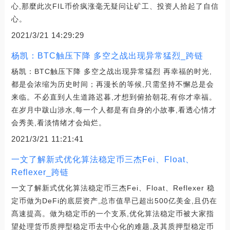
心,那麼此次FIL币价疯涨毫无疑问让矿工、投资人拾起了自信
心。
2021/3/21 14:29:29
杨凯：BTC触压下降 多空之战出现异常猛烈_跨链
杨凯：BTC触压下降 多空之战出现异常猛烈 再幸福的时光,
都是会浓缩为历史时间；再漫长的等候,只需坚持不懈总是会
来临。不必直到人生道路迟暮,才想到俯拾朝花,有你才幸福。
在岁月中跋山涉水,每一个人都是有自身的小故事,看透心情才
会秀美,看淡情绪才会灿烂。
2021/3/21 11:21:41
一文了解新式优化算法稳定币三杰Fei、Float、
Reflexer_跨链
一文了解新式优化算法稳定币三杰Fei、Float、Reflexer 稳
定币做为DeFi的底层资产,总市值早已超出500亿美金,且仍在
髙速提高。做为稳定币的一个支系,优化算法稳定币被大家指
望处理货币质押型稳定币去中心化的难题,及其质押型稳定币