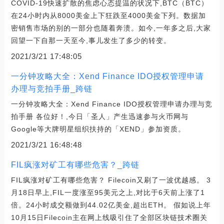
COVID-19快速扩散的焦虑心态提温的状况下,BTC（BTC）
在24小时内从8000美金上下狂跌至4000美金下列。数据加
密销售市场的别的一部分也随着奔溃。如今,一年多之后,大家
回望一下自那一天至今,事儿发生了多少的转变。
2021/3/21 17:48:05
一分钟攻略大全：Xend Finance IDO授权管理申请
办理与竞拍手册_跨链
一分钟攻略大全：Xend Finance IDO授权管理申请办理与竞
拍手册 各位好！,今日「圣人」产生迅速参与火币网与
Google等大牌明星组织扶持的「XEND」参加资质。
2021/3/21 16:48:48
FIL疯涨对矿工有哪些危害？_跨链
FIL疯涨对矿工有哪些危害？ Filecoin又刷了一波优越感。 3
月18日早上,FIL一度涨至95美元之上,对比于6天前上涨了1
倍。24小时成交额做到44.02亿美金,超出ETH。 假如说上年
10月15日Filecoin主在网上线吸引住了全部区块链技术圈关