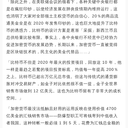
「除此之外，在美联储会议的领着下，各种关键中央银行都
是在瘋狂印钞，以使经济发展在肺炎疫情期内维持运行，这
也消弱了大家对全部领土主权贷币的自信心。20％的商品流
通美金全是在 2020 年发售印钞的，这也巨大地提升了比特
币的诱惑力，比特币的设计方案是逐渐「采掘」新西兰币且
总供给量比较有限。事实上，各中央银行不经意中已经协力
促进加密货币的发展趋势，长期以来，加密货币一直被觉得
是区块链技术的，民主化的美金代替品……」
「比特币不但是 2020 年最火的投资项目，回放这 10 年，他
一样是最趋之若鹜的项目投资标底，均值每一年提高 200％
之上。比特币已超出万亿元总市值。但这与传统式的通货膨
胀对冲交易财产，如金子对比依然很不值一提，金子全世界
销售市场做到 12 亿美元。这也为比特币留有了非常大的成长
空间。」
「加密货币最没法抵触且好用的运用反映在使用价值 4700
亿美金的汇钱销售市场——防爆型职工可将钱寄到中低收入
者我国。这种转帐一般必须 1 到 5 天，花费为汇钱总金额的