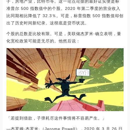
子，房地产业，比特币等。这一论点论据的最好证实便是标
准普尔 500 指数值中的个股。2020 年第二季度的营业收入
比同期相比降低了 32.3％。可是，标普指数 500 指数值却创
出了历史时间新纪录。这彻底是贷币状况。
个股的总数是比较有限。可是，美联储杰罗米·确立表明，量
化宽松政策可能是无尽的。他然后说：
「若提到借款，子弹耗尽这件事情将不容易产生。」
—杰罗姆·杰罗米·（Jerome Powell），2020 年 3 月 26 日