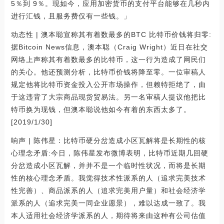
5％到 9％。现如今，应用加密货币的支付平台能够在几秒内
进行汇钱，且服务费仅有一些钱。」
动态性 | 澳本聪宣称其有着数最多的BTC 比特币价钱将归零:
据Bitcoin News信息，澳本聪（Craig Wright）近日在社交
网络上声称其有着数最多的比特币，这一行为造成了网民们
的关心。他还预测分析，比特币价钱将降至零。一位审稿人
规定他将比特币资金投入公开市场操作，但赖特拒绝了，由
于这违背了大宗商品现货贸易法。另一名审稿人提议他把比
特币换为现钱，但澳本聪说他如今有着的东西太多了。
[2019/1/30]
响声 | 陈伟星：比特币硬分岔造成小区瓦解将是长期性的核
心理念矛盾:今日，陈伟星发布微博表明，比特币近期几回硬
分岔造成小区瓦解，并并不是一个临时性状况，而将是长期
性的核心理念矛盾。我觉得技术性派系的人（追求完美技术
性完善）、商品派系的人（追求完美用户量）和社会经济学
派系的人（追求完美一同企业愿景），难以达成一致了。我
本人适用社会经济学派系的人，期待将来由这种有公司估值