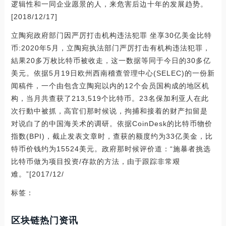
逻辑性和一同企业愿景的人，来危害后边十年的发展趋势。
[2018/12/17]
立陶宛政府部门因严厉打击机构违法犯罪 坐享30亿美金比特
币:2020年5月，立陶宛执法部门严厉打击有机构违法犯罪，
結果20多万枚比特币被收走，这一数据等同于今日的30多亿
美元。依据5月19日欧州西南稽查管理中心(SELEC)的一份新
闻稿件，一个由包含立陶宛以内的12个会员国构成的地区机
构，当月共查获了213,519个比特币。23名保加利亚人在此
次行動中被抓，高官们那时候说，拘捕和接着的财产扣留是
对说白了的中国海关术的调研。依据CoinDesk的比特币物价
指数(BPI)，截止发表文章时，查获的额度约为33亿美金，比
特币价钱约为15524美元。政府那时候评价道：“施暴者挑选
比特币做为项目投资/存款的方法，由于跟踪非常艰
难。”[2017/12/
标签：
区块链热门资讯