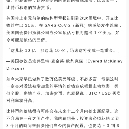
做。但結果是，这还将使别的东西的价钱澎涨，比如金子，
比特币和别的加密货币。
英国带上史无前例的结构型亏损进到到这次困境中。开支比
收益空出 31％。在 SARS-CoV-2（新冠）病感染发生以前，
美国国会费用预算公司办公室预估亏损将超出 1 亿美元。如
今可能是预估的三倍。
「这儿花 10 亿，那边花 10 亿，迅速这将变成一笔重金。」
—美国参议员埃弗里特·麦金莱·欧豹克森（Everett McKinley
Dirksen）
如今大家早已做到了数万亿美元等级，不必多言，亏损这时
一定会对没法被增加量的事情的价钱造成积极主动危害，类
似个股、房地产业、加密货币。也就是说，BTC / USD 买卖
对利率将升高。
比特币的价钱很有可能会在未来十二个月内创出新纪录。这
不容易在一夜之间产生。我的猜想是，投资者必须花销 2 到
3 个月的時间来解决她们当今的资产配置。也要花上 3 到 6