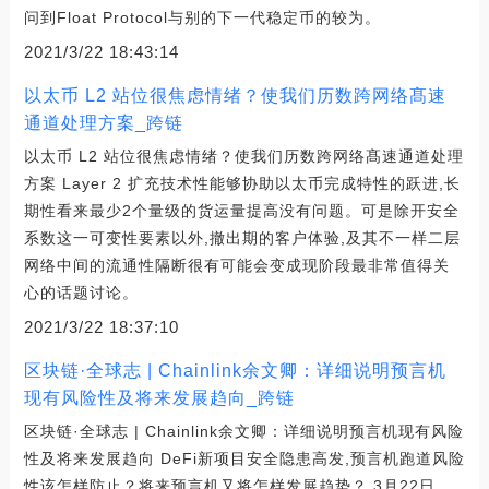
问到Float Protocol与别的下一代稳定币的较为。
2021/3/22 18:43:14
以太币 L2 站位很焦虑情绪？使我们历数跨网络髙速
通道处理方案_跨链
以太币 L2 站位很焦虑情绪？使我们历数跨网络髙速通道处理
方案 Layer 2 扩充技术性能够协助以太币完成特性的跃进,长
期性看来最少2个量级的货运量提高没有问题。可是除开安全
系数这一可变性要素以外,撤出期的客户体验,及其不一样二层
网络中间的流通性隔断很有可能会变成现阶段最非常值得关
心的话题讨论。
2021/3/22 18:37:10
区块链·全球志 | Chainlink余文卿：详细说明预言机
现有风险性及将来发展趋向_跨链
区块链·全球志 | Chainlink余文卿：详细说明预言机现有风险
性及将来发展趋向 DeFi新项目安全隐患高发,预言机跑道风险
性该怎样防止？将来预言机又将怎样发展趋势？ 3月22日