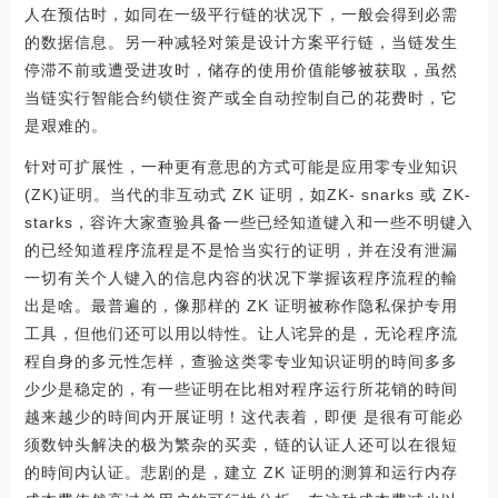
人在预估时，如同在一级平行链的状况下，一般会得到必需
的数据信息。另一种减轻对策是设计方案平行链，当链发生
停滞不前或遭受进攻时，储存的使用价值能够被获取，虽然
当链实行智能合约锁住资产或全自动控制自己的花费时，它
是艰难的。
针对可扩展性，一种更有意思的方式可能是应用零专业知识
(ZK)证明。当代的非互动式 ZK 证明，如ZK- snarks 或 ZK-
starks，容许大家查验具备一些已经知道键入和一些不明键入
的已经知道程序流程是不是恰当实行的证明，并在没有泄漏
一切有关个人键入的信息内容的状况下掌握该程序流程的輸
出是啥。最普遍的，像那样的 ZK 证明被称作隐私保护专用
工具，但他们还可以用以特性。让人诧异的是，无论程序流
程自身的多元性怎样，查验这类零专业知识证明的時间多多
少少是稳定的，有一些证明在比相对程序运行所花销的時间
越来越少的時间内开展证明！这代表着，即便 是很有可能必
须数钟头解决的极为繁杂的买卖，链的认证人还可以在很短
的時间内认证。悲剧的是，建立 ZK 证明的测算和运行内存