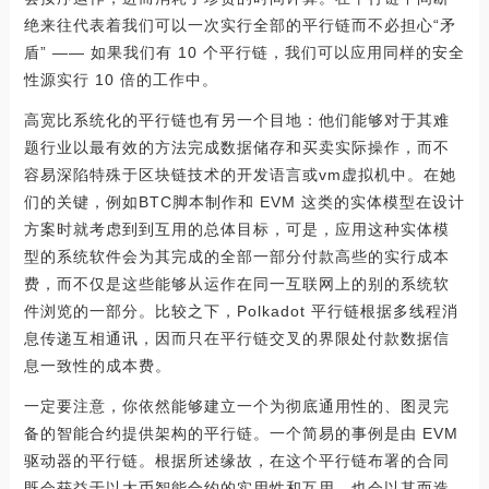
绝来往代表着我们可以一次实行全部的平行链而不必担心“矛
盾” —— 如果我们有 10 个平行链，我们可以应用同样的安全
性源实行 10 倍的工作中。
高宽比系统化的平行链也有另一个目地：他们能够对于其难
题行业以最有效的方法完成数据储存和买卖实际操作，而不
容易深陷特殊于区块链技术的开发语言或vm虚拟机中。在她
们的关键，例如BTC脚本制作和 EVM 这类的实体模型在设计
方案时就考虑到到互用的总体目标，可是，应用这种实体模
型的系统软件会为其完成的全部一部分付款高些的实行成本
费，而不仅是这些能够从运作在同一互联网上的别的系统软
件浏览的一部分。比较之下，Polkadot 平行链根据多线程消
息传递互相通讯，因而只在平行链交叉的界限处付款数据信
息一致性的成本费。
一定要注意，你依然能够建立一个为彻底通用性的、图灵完
备的智能合约提供架构的平行链。一个简易的事例是由 EVM
驱动器的平行链。根据所述缘故，在这个平行链布署的合同
既会获益于以太币智能合约的实用性和互用，也会以其而造