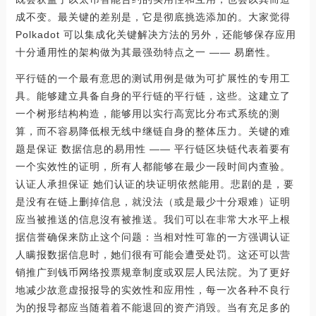
成不变。最关键的差别是，它是彻底挑选添加的。大家觉得
Polkadot 可以集成化关键解决方法的另外，还能够保存应用
十分通用性的架构做为其最强劲特点之一 —— 易磨性。
平行链的一个最有意思的测试用例是做为可扩展性的专用工
具。能够建立具备自身的平行链的平行链，这些。这建立了
一个树形结构构造，能够用以实行高宽比分布式系统的测
算，而不容易降低根无线中继链自身的整体压力。关键的难
题是保证 数据信息的易用性 —— 平行链区块链代表着要有
一个实效性的证明，所有人都能够在最少一段时间内查验。
认证人承担保证 她们认证的块证明依然能用。悲剧的是，要
是没有在链上删掉信息，就没法（或是最少十分艰难）证明
应当被推送的信息沒有被推送。我们可以在非常大水平上根
据信誉确保来防止这个问题：当相对性可靠的一方强调认证
人瞒报数据信息时，她们很有可能会遭受处罚。这还可以营
销推广到钱币网络投票规章制度或双层人民法院。为了更好
地减少故意虚报报导的实效性和应用性，每一次各种不良行
为的报导都应当随着着不能退回的资产消毁。当有充足多的