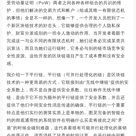
受劳动量证明（PoW）两者之间各种各样组合的共识的维
护，但他们解决的交易方式和帐户（组成其唯一有限状态机
的事情）全是不一样的。想像一下，一个开发人员想到了一
个新区块链技术的好念头，它能够提供合理的个人隐私保
护、財富分派或别的一些令人激动的作用。当开发者着眼于
完成这一与众不同的有限状态机时，她们还务必完成某类共
识算法，而且当她们运行链时，它务必与别的链市场竞争安
全性資源。这给开发的区块链项目产生了成本费和没有安全
感。
我介绍一下平行链。平行链（可并行处理化的链）是区块链
技术的一种更简易的方式，它联接到由“无线中继链”提供的安
全系数上，而不是自身提供安全系数。往往称作无线中继
链，是由于它不但为额外的平行链提供了安全系数，并且还
提供了他们中间安全性消息传递的确保。平行链的一个重要
特点是他们实行的测算实质上是单独的。图灵完备的智能合
约的彻底通用性的系统软件在明确什么买卖将彼此之间“矛
盾”的时候会碰到难题，这代表着很有可能并行处理化的展销
会按序运作，进而消耗了珍贵的时间计算。在平行链中间断