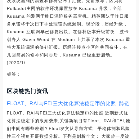
次系统漏洞的清查和修补公布了汇报。先前报导，因为将
Polkadot主网的软件环境库置放在 Kusama 升级，全部
Kusama 的测网于昨日深陷服务器宕机。精英团队于昨日服
务承诺将于次日下手处理该系统漏洞。现阶段，历经升级，
Kusama 互联网早已修复出块。在修补版本升级前夜，波卡
创办人 Gavin Wood 在 Medium 上共享了本次 Kusama 重
特大系统漏洞的修补汇报。历经连接点小区的共同奋斗，在
几回简易的修补和同歩后，Kusama 已经重新启动。
[2020/1/
标签：
区块链热门资讯
FLOAT、RAI与FEI三大优化算法稳定币的比照_跨链
FLOAT、RAI与FEI三大优化算法稳定币的比照 近期新式优
化算法稳定币的浪潮袭来,关键新项目有Float、RAI和FEI,她
们中间有哪些差别？Float发文从导向方式、平稳体制和风险
性三个视角开展数据分析。下列是剖析全文： 大家曾一度被