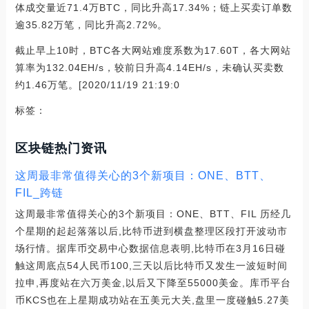
体成交量近71.4万BTC，同比升高17.34%；链上买卖订单数
逾35.82万笔，同比升高2.72%。
截止早上10时，BTC各大网站难度系数为17.60T，各大网站
算率为132.04EH/s，较前日升高4.14EH/s，未确认买卖数
约1.46万笔。[2020/11/19 21:19:0
标签：
区块链热门资讯
这周最非常值得关心的3个新项目：ONE、BTT、
FIL_跨链
这周最非常值得关心的3个新项目：ONE、BTT、FIL 历经几
个星期的起起落落以后,比特币进到横盘整理区段打开波动市
场行情。据库币交易中心数据信息表明,比特币在3月16日碰
触这周底点54人民币100,三天以后比特币又发生一波短时间
拉申,再度站在六万美金,以后又下降至55000美金。库币平台
币KCS也在上星期成功站在五美元大关,盘里一度碰触5.27美