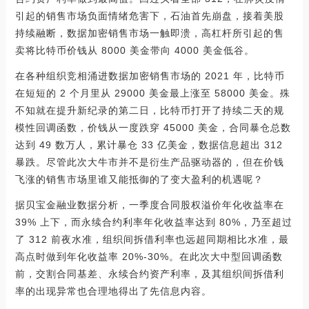
引起的销售市场负面情绪危害下，石油首先崩盘，接着美股
持续融断，数据加密销售市场一触即溃，高杠杆所引起的售
卖将比特币价钱从 8000 美金带向 4000 美金低谷。
在各种组织竞相涌进数据加密销售市场的 2021 年，比特币
在短短的 2 个月里从 29000 美金最上涨至 58000 美金。殊
不知就在提升新纪录的第二日，比特币打开了持续二天的规
模性回调函数，价钱从一度跌穿 45000 美金，合同暴仓总数
达到 49 数万人，累计暴仓 33 亿美金，数据信息超出 312
暴跌。尽管此次大牛市并不是衍生产品驱动器的，但在价钱
飞涨的销售市场里谁又能抵御的了变大盈利的机遇呢？
据贝宝金融业数据分析，一季度合同股权溢价年化收益率在
39% 上下，而永续合约利率年化收益率达到 80%，乃至超过
了 312 前夜水准，组织间拆借利率也远超同期相比水准，最
高点时做到年化收益率 20%-30%。在此次大中型回调函数
前，交割合同基差、永续合约资产利率，及其组织间拆借利
率的出现异常也合理地得出了先信息内容。