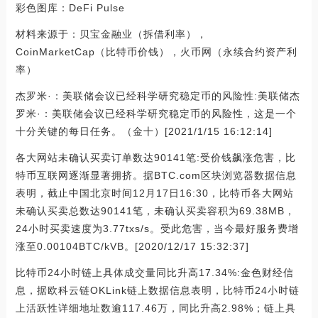
彩色图库：DeFi Pulse
材料来源于：贝宝金融业（拆借利率），
CoinMarketCap（比特币价钱），火币网（永续合约资产利
率）
杰罗米·：美联储会议已经科学研究稳定币的风险性:美联储杰
罗米·：美联储会议已经科学研究稳定币的风险性，这是一个
十分关键的每日任务。（金十）[2021/1/15 16:12:14]
各大网站未确认买卖订单数达90141笔:受价钱飙涨危害，比
特币互联网逐渐显著拥挤。据BTC.com区块浏览器数据信息
表明，截止中国北京时间12月17日16:30，比特币各大网站
未确认买卖总数达90141笔，未确认买卖容积为69.38MB，
24小时买卖速度为3.77txs/s。受此危害，当今最好服务费增
涨至0.00104BTC/kVB。[2020/12/17 15:32:37]
比特币24小时链上具体成交量同比升高17.34%:金色财经信
息，据欧科云链OKLink链上数据信息表明，比特币24小时链
上活跃性详细地址数逾117.46万，同比升高2.98%；链上具