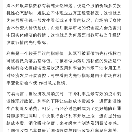
殊不知股票指数存有着纯天然难题，便是个股的价钱多受投
机性心态影响，难以立即体现企业真正经营状况，这也就是
为何股票价钱一般发生看低或者小看的状况。市场的反身性
会不分变大价钱起伏，而最后股票市场的资金流入会危害到
中国实体经济的行情，这也就是为何股票指数可被当作经济
发展行情的先行指标。
利率是一个较受异议的指标值，其既可被看做为先行指标也
可被看做为落后指标值。可被看做为落后指标值的缘故是中
央银行会依据经济发展状况应用利率做为市场干涉专用工具
对经济发展开展管控，可被看做为先行指标是由于市场在利
率变化后会即便 作出意见反馈。
简易而言，当经济发展消沉时，下降利率是最有效的贷币刺
激性现行政策。利率的下降让借款成本费减少，进而刺激性
生产制造及消費。相反，当经济过热时或为了更好地防止通
货膨胀率过高时，中央银行会将利率开展上涨，进而提升借
款成本费、消化吸收储蓄，来变缓生产制造及消費节奏感。
而国债收益尤其是最近国债收益与现行政策利率息息相关。