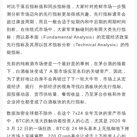
对比于落后指标值和同歩指标值，大家针对抢鲜市场一步预
测分析市场迈向的先行指标更加很感兴趣。先行指标通常会
超过康波周期，而且一般合适于短期内和中后期的周期时间
剖析。在传统式市场中，大家常常触碰到的有两大类先行指
标：用以基本面（Fundamental Analysis）的宏观经济政策
先行指标及其用以技术指标分析（Technical Analysis）的性
能指标。
先前的纯粮酒市场便是一个最好是的事例，在茅台酒的领着
下，白酒板块变成了 A 股市场实至名归的关键资产。因此，
为了更好地让自身不会再错过了下一轮大牛市，市场上从宏
观经济、观行、外部经济的视角寻找白酒板块的先行指标。
固投驱动器、货币供给量、餐馆收益，乃至茅台价格和外资
企业持仓都变成了白酒板块的先行指标。
数据加密全球都不除外，在这个 7x24 全年无休的资产市场
中，BTC的大涨大跌触动着投资人的心态，尤其是 2020 年
3 月 12 日的一场狂跌，BTC在 24 钟头基本上无抵御地下挫
让市场上哀嚎遍野，220 亿rmb暴仓让成千上万投资人心如