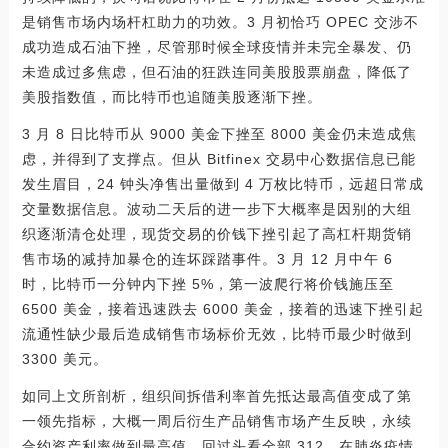
是销售市场内场杆杠助力的功效。3 月初恰巧 OPEC 交涉不
成功造成石油下挫，尽管那时候全球疫情并未完全暴发、仍
未造成过多焦虑，但石油的狂跌连同美股股票崩盘，降低了
美股指数值，而比特币也追随美股逐渐下挫。
3 月 8 日比特币从 9000 美金下挫至 8000 美金仍未造成焦
虑，并得到了支撑点。但从 Bitfinex 交易中心数据信息已能
发生眉目，24 钟头净售出量做到 4 万枚比特币，远超日常成
交量数据信息。波动二天后的进一步下大概率是因别的大组
织逐渐清仓处理，现货交易的价钱下挫引起了高杠杆期货销
售市场的减持加暴仓的连坏踩踏事件。3 月 12 月中午 6
时，比特币一分钟内下挫 5%，第一波爬行将价钱施压至
6500 美金，接着迅速跌去 6000 美金，接着的迅速下挫引起
流通性缺少最后造成销售市场标价无效，比特币最少时做到
3300 美元。
如同上文所剖析，组织间拆借利率首先抵达最高值变成了第
一领先指标，大概一周后衍生产品销售市场产生反映，永续
合约资产利率做到最高值。回过头看全部 312，在肺炎疫情