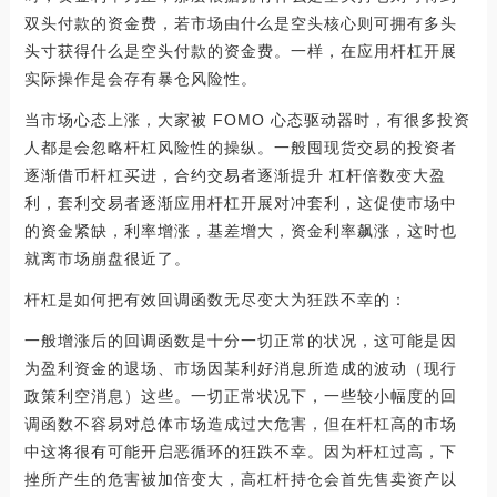
双头付款的资金费，若市场由什么是空头核心则可拥有多头
头寸获得什么是空头付款的资金费。一样，在应用杆杠开展
实际操作是会存有暴仓风险性。
当市场心态上涨，大家被 FOMO 心态驱动器时，有很多投资
人都是会忽略杆杠风险性的操纵。一般囤现货交易的投资者
逐渐借币杆杠买进，合约交易者逐渐提升 杠杆倍数变大盈
利，套利交易者逐渐应用杆杠开展对冲套利，这促使市场中
的资金紧缺，利率增涨，基差增大，资金利率飙涨，这时也
就离市场崩盘很近了。
杆杠是如何把有效回调函数无尽变大为狂跌不幸的：
一般增涨后的回调函数是十分一切正常的状况，这可能是因
为盈利资金的退场、市场因某利好消息所造成的波动（现行
政策利空消息）这些。一切正常状况下，一些较小幅度的回
调函数不容易对总体市场造成过大危害，但在杆杠高的市场
中这将很有可能开启恶循环的狂跌不幸。因为杆杠过高，下
挫所产生的危害被加倍变大，高杠杆持仓会首先售卖资产以