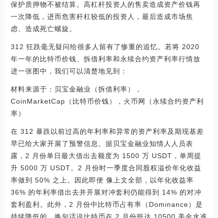
保护质押物不被结算。高杠杆投资人的售卖造成资产价钱再
一次降低，进而危害杆杠较低的投资人，最后造成市场焦
虑、造成死亡螺旋。
312 狂跌毫无疑问给很多人留有了惨重的追忆。若将 2020
年一年的比特币价钱、拆借利率和永续合约资产利率行情放
进一张图中，我们可以清楚地见到：
材料来源于：贝宝金融业（拆借利率），
CoinMarketCap（比特币价钱），火币网（永续合约资产利
率）
在 312 暴跌以前过高的年利率和异常的资产利率及期现基差
早已给大家开展了预警信息。据贝宝金融业知情人人员表
露，2 月份单日最大借出去额度为 1500 万 USDT，单周提
升 5000 万 USDT。2 月份时一季度合同股权溢价年化收益
率做到 50% 之上。因此即便 像上文全部，以年化收益率
36% 的年利率借出去并开展对冲套利仍能得到 14% 的对冲
套利盈利。此外，2 月份中比特币占有率（Dominance）是
持续降低的，换句话说比特币在 2 月份抵达 10500 美金水准