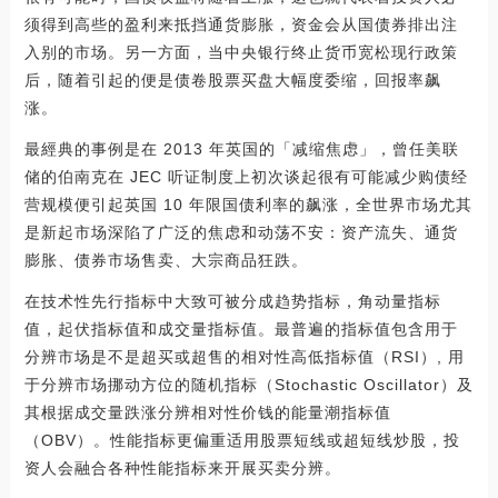
须得到高些的盈利来抵挡通货膨胀，资金会从国债券排出注
入别的市场。另一方面，当中央银行终止货币宽松现行政策
后，随着引起的便是债卷股票买盘大幅度委缩，回报率飙
涨。
最經典的事例是在 2013 年英国的「减缩焦虑」，曾任美联
储的伯南克在 JEC 听证制度上初次谈起很有可能减少购债经
营规模便引起英国 10 年限国债利率的飙涨，全世界市场尤其
是新起市场深陷了广泛的焦虑和动荡不安：资产流失、通货
膨胀、债券市场售卖、大宗商品狂跌。
在技术性先行指标中大致可被分成趋势指标，角动量指标
值，起伏指标值和成交量指标值。最普遍的指标值包含用于
分辨市场是不是超买或超售的相对性高低指标值（RSI）, 用
于分辨市场挪动方位的随机指标（Stochastic Oscillator）及
其根据成交量跌涨分辨相对性价钱的能量潮指标值
（OBV）。性能指标更偏重适用股票短线或超短线炒股，投
资人会融合各种性能指标来开展买卖分辨。