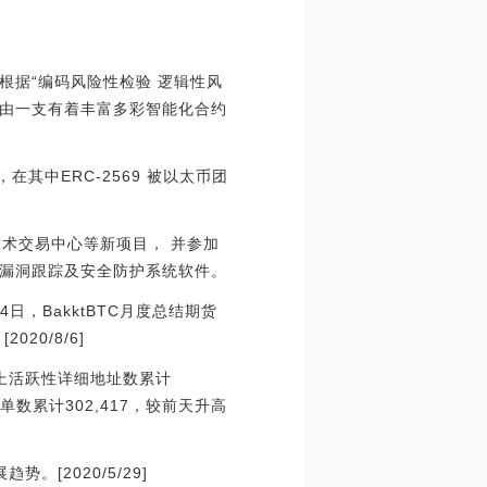
据“编码风险性检验 逻辑性风
队由一支有着丰富多彩智能化合约
，在其中ERC-2569 被以太币团
术交易中心等新项目， 并参加
漏洞跟踪及安全防护系统软件。
月4日，BakktBTC月度总结期货
20/8/6]
时链上活跃性详细地址数累计
订单数累计302,417，较前天升高
。[2020/5/29]