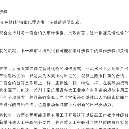
的步骤
“金色财经”独家代理先发，转截请标明出處。
家会交待对每一份合约的审计步骤。大致而言，这一步骤关键包含2
驶的流程。不一样审计组织很有可能在审计步骤中的操作步骤和关键
容中，大家着重强调过智能化合约和传统式工业流水线上大批量产出
产制造出去的，只是人为因素撰写出去的。就算是照搬目前的合约，
二份合约就算是作用上一样、逻辑性一样、特性一样，在实际的撰写
的来源于。但这一差别非常难用设备大工业生产中普遍的规范专用工
不但劳动量大，并且高效率低，而且常常还会继续出人为因素层面的
全过程的自始至终，也是推动领域前行和创新的压根驱动力。
的检验一方面会尽可能应用专用工具开展认证以提高工作效率并缓解
着重强调人工检验的必要性，并注重人工检验对合约品质的最终监督