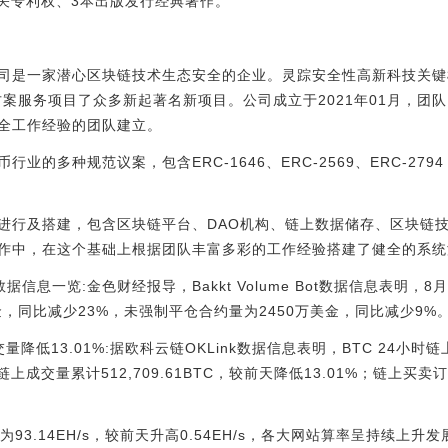
有关专利权、3本出版发行经典著作。
司是一家潜心区块链技术生态安全的企业。灵踪安全性高新科技关键根
方案服务项目了众多新起著名新项目。公司成立于2021年01月，团
全工作经验的团队建立。
的多种规范议案，包含ERC-1646、ERC-2569、ERC-2794
进行及搭建，包含区块链平台、DAO机构、链上数据储存、区块链技
作中，在这个基础上根据团队丰富多彩的工作经验搭建了健全的系统
数据信息一览:金色财经报导，Bakkt Volume Bot数据信息表明，8
，同比减少23%，未强制平仓合约量为2450万美金，同比减少9%。[20
成交量降低13.01%:据欧科云链OKLink数据信息表明，BTC 24小
；链上成交量累计512,709.61BTC，较前天降低13.01%；链上买卖
3.14EH/s，较前天升高0.54EH/s，各大网站算率呈持续上升发展趋势