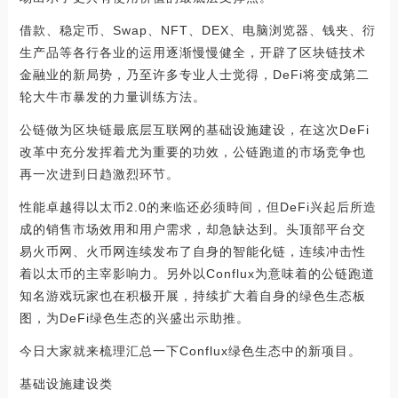
借款、稳定币、Swap、NFT、DEX、电脑浏览器、钱夹、衍
生产品等各行各业的运用逐渐慢慢健全，开辟了区块链技术
金融业的新局势，乃至许多专业人士觉得，DeFi将变成第二
轮大牛市暴发的力量训练方法。
公链做为区块链最底层互联网的基础设施建设，在这次DeFi
改革中充分发挥着尤为重要的功效，公链跑道的市场竞争也
再一次进到日趋激烈环节。
性能卓越得以太币2.0的来临还必须時间，但DeFi兴起后所造
成的销售市场效用和用户需求，却急缺达到。头顶部平台交
易火币网、火币网连续发布了自身的智能化链，连续冲击性
着以太币的主宰影响力。另外以Conflux为意味着的公链跑道
知名游戏玩家也在积极开展，持续扩大着自身的绿色生态板
图，为DeFi绿色生态的兴盛出示助推。
今日大家就来梳理汇总一下Conflux绿色生态中的新项目。
基础设施建设类