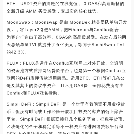
ETH、USDT资产的跨链的在线充值， 0 GAS和髙速顺畅的
全新升级 AMM 买卖感受，变成它的核心优势。
MoonSwap：Moonswap 是由 MoonDex 精英团队单独开发
设计，将Layer2引进AMM，把Ethereum与Conflux融合，
为客户打造出了高效率、0GAS的高品质感受。在发布后的两
天总锁单量TVL就提升了五亿美元，等同于SushiSwap TVL
的42.3%。
FLUX：FLUX是运作在Conflux互联网上对外开放、全透明
的资金池方式质押网络贷款平台，也是第一个根据Conflux互
联网的DeFi质押借款运用商品。适用BTC、ETH等好几条公
链及其其上的协议书资产，且不用GAS费，全部花费所有由
Conflux和FLUX冠名赞助。
Simpli DeFi：Simpli DeFi 是一个对于有着闲置不用虚拟货
币，但没有时间或工作经验开展项目投资的客户的链上聚合
平台。Simpli DeFi 根据联接好几个服务平台，把数字货币、
区块链化的金子和稳定币等不一样资产存进网络贷款平台和