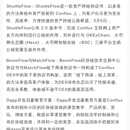
ShuttleFlow：ShuttleFlow是一款资产跨链协议书，以多签
的方法将链外资产投射到 Conflux 上，为客户出示更为安全
性、高效率、方便快捷的资产跨链公路桥梁。3月5日，
ShuttleFlow公布 2.0 版本号，完成 Conflux 互联网上资产
反方向跨到流行公链的作用，另外进行与 OKExChain、火币
网生态圈 (Heco) 、火币网智能化链 （BSC）三家平台交易
公链双重互操作作用。
BoomFlow与MatchFlow：BoomFlow区块链技术交易中心
协议书与MatchFlow链下商谈协议书一同构成了Conflux
DEX中的双子座协议书构架。选用「链下商谈，链上清算」
的方法来提高客户体验，为DEX绿色生态出示了性能卓越、
高安全系数、体验感不逊于CEX的最底层适用。
Dapp开发启蒙教育方案：Dapp开发启蒙教育方案是Conflux
发布的朝向小区的区块链游戏的课堂教学、产品研发、赏
玩、增收方案。根据从零课堂教学，协助组员学好制做和公
布区块链游戏，并得到一定的奖赏，在实战演练中把握区块
链dapp开发设计基本专业技能。