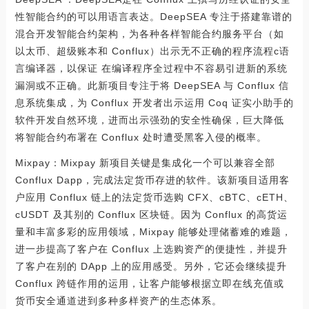
性智能合约的可以用语言表达。DeepSEA 专注于搭建靠谱的
混合开发智能合约架构，为各种各样智能合约服务平台（如
以太币、超级账本和 Conflux）出示无不正确的程序流程c语
言编译器，以保证 在编译程序全过程中不容易引进新的系统
漏洞或不正确。此新项目专注于将 DeepSEA 与 Conflux 信
息系统集成，为 Conflux 开发者出示运用 Coq 证实小助手的
软件开发自然环境，进而出示强劲的安全性确保，巨大降低
将智能合约布署在 Conflux 处时遭受黑客入侵的概率。
Mixpay：Mixpay 新项目关键是集成化一个可以兼容全部
Conflux Dapp，完成法定货币存进的软件。该新项目适用客
户应用 Conflux 链上的法定货币选购 CFX、cBTC、cETH、
cUSDT 及其别的 Conflux 区块链。因为 Conflux 的高货运
量和丰富多彩的应用领域，Mixpay 能够处理储蓄难的难题，
进一步提高了客户在 Conflux 上选购资产的便捷性，并提升
了客户在别的 DApp 上的应用感受。另外，它还会继续提升
Conflux 跨链作用的运用，让客户能够根据立即在线充值或
货币安全通道进到多种多样资产的生态体系。