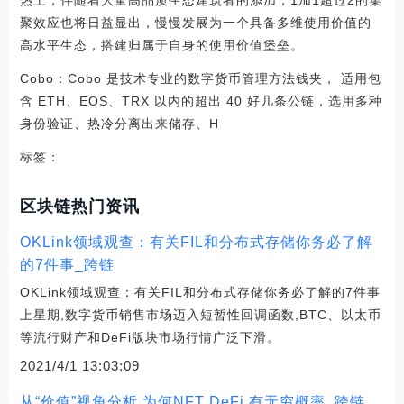
热土，伴随着大量高品质生态建筑者的添加，1加1超过2的集
聚效应也将日益显出，慢慢发展为一个具备多维使用价值的
高水平生态，搭建归属于自身的使用价值堡垒。
Cobo：Cobo 是技术专业的数字货币管理方法钱夹， 适用包
含 ETH、EOS、TRX 以内的超出 40 好几条公链，选用多种
身份验证、热冷分离出来储存、H
标签：
区块链热门资讯
OKLink领域观查：有关FIL和分布式存储你务必了解
的7件事_跨链
OKLink领域观查：有关FIL和分布式存储你务必了解的7件事
上星期,数字货币销售市场迈入短暂性回调函数,BTC、以太币
等流行财产和DeFi版块市场行情广泛下滑。
2021/4/1 13:03:09
从“价值”视角分析 为何NFT DeFi 有无穷概率_跨链