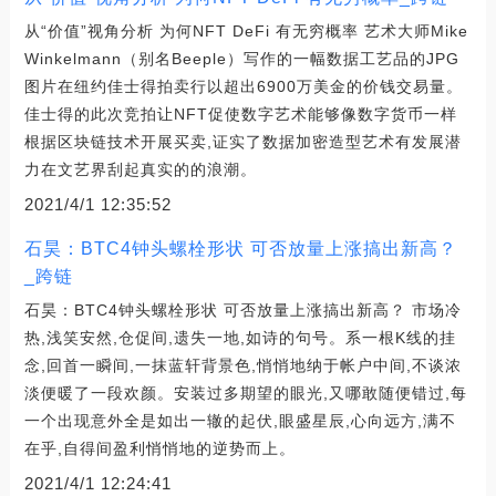
从“价值”视角分析 为何NFT DeFi 有无穷概率 艺术大师Mike
Winkelmann（别名Beeple）写作的一幅数据工艺品的JPG
图片在纽约佳士得拍卖行以超出6900万美金的价钱交易量。
佳士得的此次竞拍让NFT促使数字艺术能够像数字货币一样
根据区块链技术开展买卖,证实了数据加密造型艺术有发展潜
力在文艺界刮起真实的的浪潮。
2021/4/1 12:35:52
石昊：BTC4钟头螺栓形状 可否放量上涨搞出新高？
_跨链
石昊：BTC4钟头螺栓形状 可否放量上涨搞出新高？ 市场冷
热,浅笑安然,仓促间,遗失一地,如诗的句号。系一根K线的挂
念,回首一瞬间,一抹蓝轩背景色,悄悄地纳于帐户中间,不谈浓
淡便暖了一段欢颜。安装过多期望的眼光,又哪敢随便错过,每
一个出现意外全是如出一辙的起伏,眼盛星辰,心向远方,满不
在乎,自得间盈利悄悄地的逆势而上。
2021/4/1 12:24:41