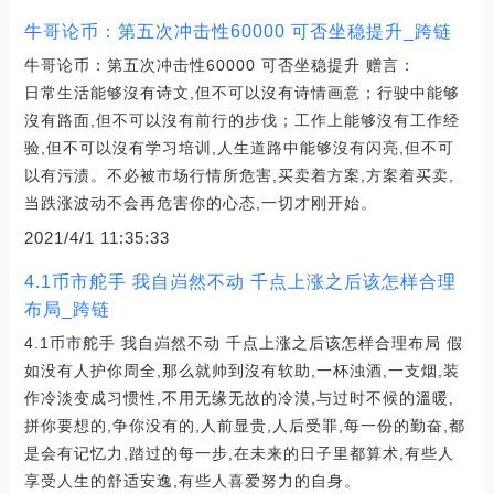
牛哥论币：第五次冲击性60000 可否坐稳提升_跨链
牛哥论币：第五次冲击性60000 可否坐稳提升 赠言：
日常生活能够沒有诗文,但不可以沒有诗情画意；行驶中能够
沒有路面,但不可以沒有前行的步伐；工作上能够沒有工作经
验,但不可以沒有学习培训,人生道路中能够沒有闪亮,但不可
以有污渍。不必被市场行情所危害,买卖着方案,方案着买卖,
当跌涨波动不会再危害你的心态,一切才刚开始。
2021/4/1 11:35:33
4.1币市舵手 我自岿然不动 千点上涨之后该怎样合理
布局_跨链
4.1币市舵手 我自岿然不动 千点上涨之后该怎样合理布局 假
如没有人护你周全,那么就帅到沒有软助,一杯浊酒,一支烟,装
作冷淡变成习惯性,不用无缘无故的冷漠,与过时不候的溫暖,
拼你要想的,争你没有的,人前显贵,人后受罪,每一份的勤奋,都
是会有记忆力,踏过的每一步,在未来的日子里都算术,有些人
享受人生的舒适安逸,有些人喜爱努力的自身。