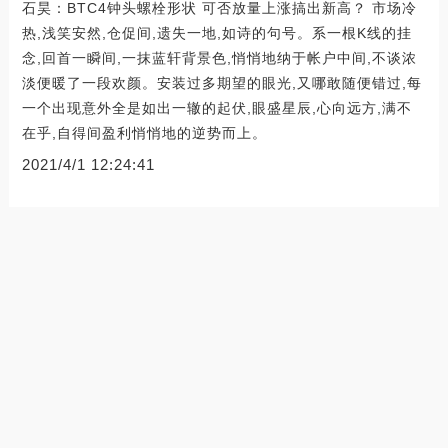
石昊：BTC4钟头螺栓形状 可否放量上涨搞出新高？ 市场冷
热,浅笑安然,仓促间,遗失一地,如诗的句号。系一根K线的挂
念,回首一瞬间,一抹蓝轩背景色,悄悄地纳于帐户中间,不谈浓
淡便暖了一段欢颜。安装过多期望的眼光,又哪敢随便错过,每
一个出现意外全是如出一辙的起伏,眼盛星辰,心向远方,满不
在乎,自得间盈利悄悄地的逆势而上。
2021/4/1 12:24:41