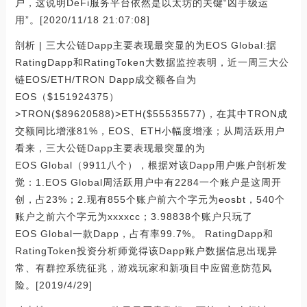
户，这说明DeFi服务平台依然是以太坊的关键“凶手级运
用”。[2020/11/18 21:07:08]
剖析 | 三大公链Dapp主要表现最突显的为EOS Global:据
RatingDapp和RatingToken大数据监控表明，近一周三大公
链EOS/ETH/TRON Dapp成交额各自为
EOS（$151924375）
>TRON($89620588)>ETH($55535577)，在其中TRON成
交额同比增涨81%，EOS、ETH小幅度增涨；从周活跃用户
看来，三大公链Dapp主要表现最突显的为
EOS Global（9911八个），根据对该Dapp用户账户剖析发
觉：1.EOS Global周活跃用户中有2284一个账户是这周开
创，占23%；2.现有855个账户前六个字元为eosbt，540个
账户之前六个字元为xxxxcc；3.98838个账户只玩了
EOS Global一款Dapp，占有率99.7%。 RatingDapp和
RatingToken投资分析师觉得该Dapp账户数据信息出现异
常、有群控系统征兆，游戏玩家和新项目中应留意防范风
险。[2019/4/29]