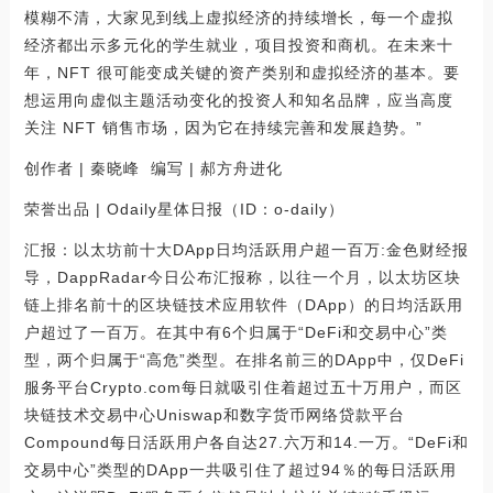
模糊不清，大家见到线上虚拟经济的持续增长，每一个虚拟
经济都出示多元化的学生就业，项目投资和商机。在未来十
年，NFT 很可能变成关键的资产类别和虚拟经济的基本。要
想运用向虚似主题活动变化的投资人和知名品牌，应当高度
关注 NFT 销售市场，因为它在持续完善和发展趋势。”
创作者 | 秦晓峰 编写 | 郝方舟进化
荣誉出品 | Odaily星体日报（ID：o-daily）
汇报：以太坊前十大DApp日均活跃用户超一百万:金色财经报
导，DappRadar今日公布汇报称，以往一个月，以太坊区块
链上排名前十的区块链技术应用软件（DApp）的日均活跃用
户超过了一百万。在其中有6个归属于“DeFi和交易中心”类
型，两个归属于“高危”类型。在排名前三的DApp中，仅DeFi
服务平台Crypto.com每日就吸引住着超过五十万用户，而区
块链技术交易中心Uniswap和数字货币网络贷款平台
Compound每日活跃用户各自达27.六万和14.一万。“DeFi和
交易中心”类型的DApp一共吸引住了超过94％的每日活跃用