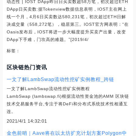
动态性 | IOST DApp昨日日买卖数超58万笔，初次超过ETH
DApp日买卖数:据Tokenview数据信息表明，IOST主在网上
线一个月，4月6日买卖数达580,231笔，初次超过ETH日解
决成交量（558,272笔），稳居第三。IOST官方网表明：“在
Oasis发布后，IOST将进一步大幅度提升买卖产出量，改变
DApp下手难，门坎高的难题。”[2019/4/
标签：
区块链热门资讯
一文了解LambSwap流动性挖矿实例教程_跨链
一文了解LambSwap流动性挖矿实例教程
LambSwap (lambswap.fi)根据流动性资金池的AMM 区块链
技术交易服务平台,专注于将DeFi和分布式系统技术性相通互
连。
2021/4/1 14:32:01
金色前哨｜Aave将在以太坊扩充计划方案Polygon中