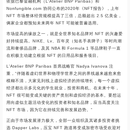
依据巴黎金融机构（L'Atelier BNP Paribas）和
Nonfungible.com 协同公布的2020年《NFT报告》，上年
NFT 市场整体经营规模提高了三倍，总额超出 2.5 亿美金，
俩家企业都预知未来两年 NFT 可能被普遍选用。
市场提高的缘故之一，就是全世界知名品牌对 NFT 的兴趣爱
好持续提高。NIKE、Lv、百年灵（知名手表牌子）等时尚潮
流和奢侈品品牌，及其 NBA 和 Formula 1 等品牌鞋子一直
在积极主动建立根据 NFT 的日用品和服务项目。
L'Atelier BNP Paribas 首席战略官 Nadya Ivanova 注
重，“伴随着虚幻世界和物理学世界之间的界线越来越愈来愈
模糊不清，大家见到线上虚拟经济的持续增长，每一个虚拟
经济都出示多元化的学生就业，投资和商机。在未来十年，
NFT 很可能变成关键的资产类别和虚拟经济的基本。要想运
用向虚似主题活动变化的投资者和知名品牌，应当高度关注
NFT 市场，因为它在持续完善和发展趋势。”
正由于市场发展潜力极大，全部一众组织及其诸多投资者挑
选 Dapper Labs，压宝 NFT 跑道将变成加密市场受欢迎对