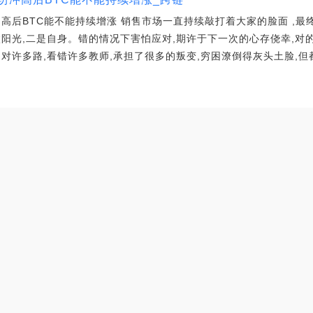
高后BTC能不能持续增涨 销售市场一直持续敲打着大家的脸面 ,最
阳光,二是自身。错的情况下害怕应对,期许于下一次的心存侥幸,对
对许多路,看错许多教师,承担了很多的叛变,穷困潦倒得灰头土脸,但