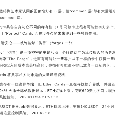
到艺术家认同的图象恰好有 5 层，但“common 层”却有大量组
common 层。
n”的卡具备自身与众不同的稀有性（1 引马镇卡上很有可能仅有好多
Perfect” Cards 会在没多久的未来得到一些独特作用。
rd，请安心——或许能够 “仿冒”（forge）一张……
he Forge”（仿冒）是一项神密的主题活动，必须借助广为流传很久的历史悠久
署“The Forge”，进而有可能让一些客户从不一样的卡中获得
卡必须投入的成本也是很高的，你很有可能迫不得已放弃一些别的卡…
Cards 将共享相关此难题的大量详细资料。
但也存有一些边界争端，但 Ether Cards一直在寻找提升界线，并且
.04%:火币全球站数据显示，ETH短线上涨，突破620美元关口，现报
。[2020/11/24 21:57:13]
40USDT:据Huobi数据显示，ETH持续上涨，突破140USDT，24
请注意控制风险。[2019/2/18]