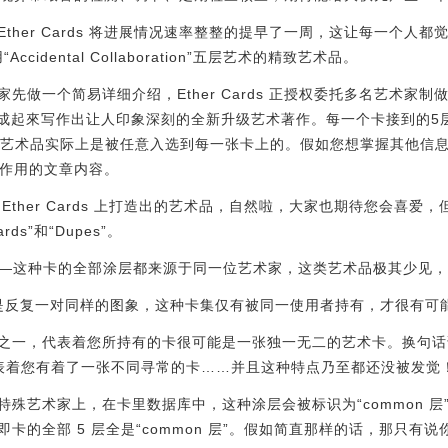
ther Cards 将进展情况速率整整的提早了一周，这让每一个人
“Accidental Collaboration”五层艺术的精致艺术品。
一个简易详细介绍，Ether Cards 正授权委托多名艺术家制做“涂层”
够 组成起來写作出让人印象深刻的全新升级艺术著作。每一个卡接到的5
这种艺术品实际上是被任意入选到每一张卡上的。假如您想掌握其他信息
on 艺术作用的文章内容。
Ether Cards 上打造出的艺术品，自然啦，大家也期待您会喜爱
rds”和“Dupes”。
（极致卡）——这种卡的全部涂层都来源于同一位艺术家，这类艺术品极其少
实际上是反复一对同样的图象，这种卡集仅有被同一使用者持有，才很有
之一，代表着您所持有的卡很可能是一张独一无二的艺术卡。换句话
表着您有着了一张不同寻常的卡……并且这种特点乃至都还没被发觉
殊艺术家上，在卡里数据库中，这种涂层会被标识为“common 层
卡的全部 5 层全是“common 层”。假如简直那样的话，那只有