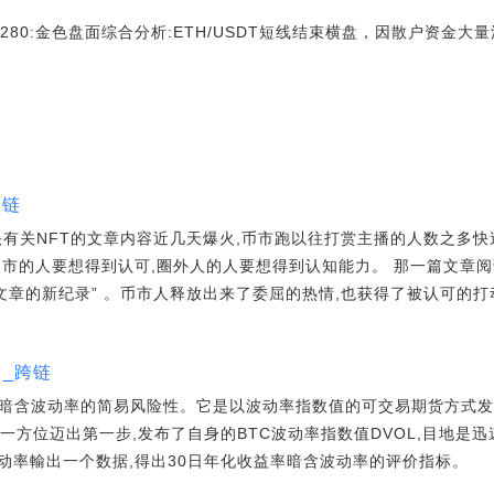
注支撑280:金色盘面综合分析:ETH/USDT短线结束横盘，因散户资金
跨链
菜头有关NFT的文章内容近几天爆火,币市跑以往打赏主播的人数之多
币市的人要想得到认可,圈外人的人要想得到认知能力。 那一篇文章阅
文章的新纪录” 。币市人释放出来了委屈的热情,也获得了被认可的打
？_跨链
 纯暗含波动率的简易风险性。它是以波动率指数值的可交易期货方式发
经朝这一方位迈出第一步,发布了自身的BTC波动率指数值DVOL,目地
动率輸出一个数据,得出30日年化收益率暗含波动率的评价指标。