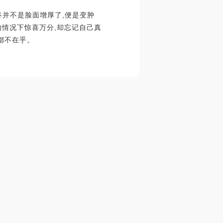
终并不是脸面增厚了,便是变肿
的情况下惊喜万分,却忘记自己真
都不在乎。