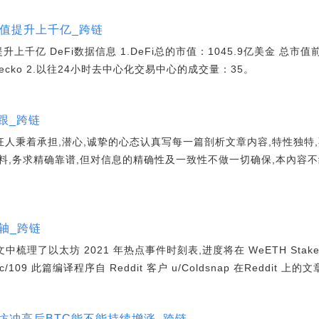
的市值提升上千亿_跨链
值提升上千亿 DeFi数据信息 1.DeFi总的市值：1045.9亿美金 总市
gecko 2.以往24小时去中心化交易中心的成交量：35。
跟_跨链
狂人秉着承担,潜心,诚挚的心态认真写每一篇剖析文章内容,特性独特,
料,务求精确靠谱,但对信息的精确性及一致性不做一切确保,本內容不
轴_跨链
中梳理了以太坊 2021 年热点事件时刻表,进度将在 WeETH Stak
/t/topic/109 此篇编译程序自 Reddit 客户 u/Coldsnap 在Reddit 上
坊冲高后BTC能不能持续增涨_跨链