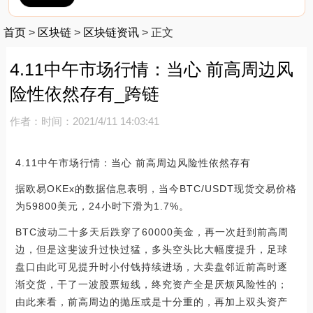
首页
>
区块链
>
区块链资讯
>
正文
4.11中午市场行情：当心 前高周边风
险性依然存有_跨链
作者：
时间：2021/4/11 14:03:41
4.11中午市场行情：当心 前高周边风险性依然存有
据欧易OKEx的数据信息表明，当今BTC/USDT现货交易价格
为59800美元，24小时下滑为1.7%。
BTC波动二十多天后跌穿了60000美金，再一次赶到前高周
边，但是这斐波升过快过猛，多头空头比大幅度提升，足球
盘口由此可见提升时小付钱持续进场，大卖盘邻近前高时逐
渐交货，干了一波股票短线，终究资产全是厌烦风险性的；
由此来看，前高周边的抛压或是十分重的，再加上双头资产