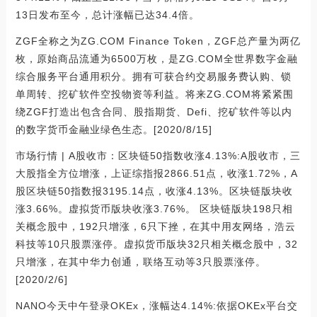
13日发布至今，总计涨幅已达34.4倍。
ZGF全称之为ZG.COM Finance Token，ZGF总产量为两亿
枚，原始商品流通为6500万枚，是ZG.COM全世界数字金融
综合服务平台通用积分。拥有可获合约交易服务费认购、锁
单周转、挖矿软件空投物资等利益。将来ZG.COM将紧紧围
绕ZGF打造出包含合同、股指期货、Defi、挖矿软件等以内
的数字货币金融业绿色生态。[2020/8/15]
市场行情 | A股收市：区块链50指数收涨4.13%:A股收市，三
大股指全方位增涨，上证综指报2866.51点，收涨1.72%，A
股区块链50指数报3195.14点，收涨4.13%。区块链版块收
涨3.66%。虚拟货币版块收涨3.76%。 区块链版块198只相
关概念股中，192只增涨，6只下挫，在其中用友网络，浩云
科技等10只股票涨停。虚拟货币版块32只相关概念股中，32
只增涨，在其中华力创通，联络互动等3只股票涨停。
[2020/2/6]
NANO今天中午登录OKEx，涨幅达4.14%:依据OKEx平台交