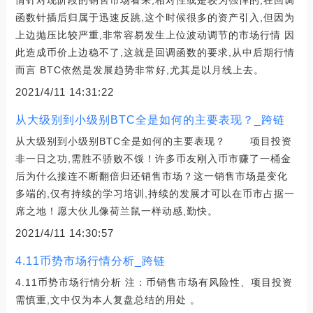
函数针插后归属于迅速反跳,这个时候很多的资产引入,但因为
上边抛压比较严重,非常容易发生上位波动调节的市场行情 因
此造成币价上边稳不了,这就是回调函数的要求,从中后期行情
而言 BTC依然是发展趋势非常好,尤其是以月线上去。
2021/4/11 14:31:22
从大级别到小级别BTC全是如何的主要表现？_跨链
从大级别到小级别BTC全是如何的主要表现？ 项目投资
非一日之功,需胜不骄败不馁！许多币友刚入币市赚了一桶金
后为什么接连不断翻倍归还销售市场？这一销售市场是变化
多端的,仅有持续的学习培训,持续的发展才可以在币市占据一
席之地！愿大伙儿像荷兰鼠一样动感,勤快。
2021/4/11 14:30:57
4.11币势市场行情分析_跨链
4.11币势市场行情分析 注：币销售市场有风险性、项目投资
需慎重,文中仅为本人复盘总结的用处 。