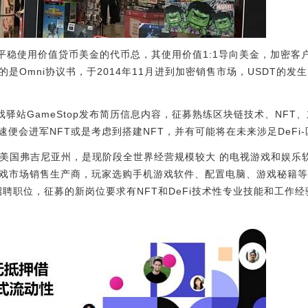
根据平稳使用价值贷币美金的代币总，其使用价值1:1导向美金，加密客户
的是Omni协议书，于2014年11月进到加密销售市场，USDT的
戏驿站GameStop发布简历信息内容，征募熟练区块链技术、NF
便会进军NFT或是考虑到搭建NFT，并有可能将在未来涉足DeFi
tion总公司美国弗吉尼亚州，是现阶段全世界经营规模较大 的电视游戏和
线游戏市场销售生产商，玩家选购手机游戏软件、配置电脑、游戏秘籍
布的招聘职位，征募的新岗位要求有NFT和DeFi技术性专业技能和工