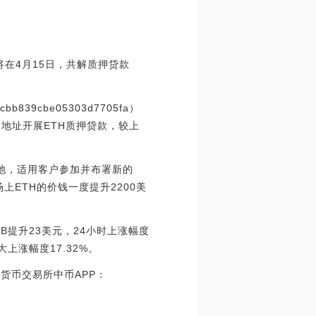
将在4月15日，共解质押贷款
39cbe05303d7705fa）
详细地址开展ETH质押贷款，较上
资金池，适用客户参加并布署新的
售市场上ETH的价钱一度提升2200美
KB提升23美元，24小时上涨幅度
大上涨幅度17.32%。
货币交易所中币APP：