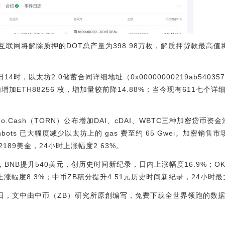
卡互联网将解除质押的DOT总产量为398.98万枚，解质押贷款最高值
，以太坊2.0储蓄合同详细地址（0x00000000219ab540357cbb8
内增加ETH88256 枚，增加量较前降14.88%；当今现有611七个
do.Cash（TORN）公布增加DAI、cDAI、WBTC三种加密贷币
lashbots 已大幅度减少以太坊上的 gas 费至约 65 Gwei。加密销
89美金，24小时上涨幅度2.63%。
BNB提升540美元，创历史时间新纪录，日内上涨幅度16.9%；O
元，上涨幅度8.3%；中币ZB積分提升4.51元历史时间新纪录，24小时最
2日，文中由中币（ZB）研究所原創编写，免费下载全世界领跑的数据