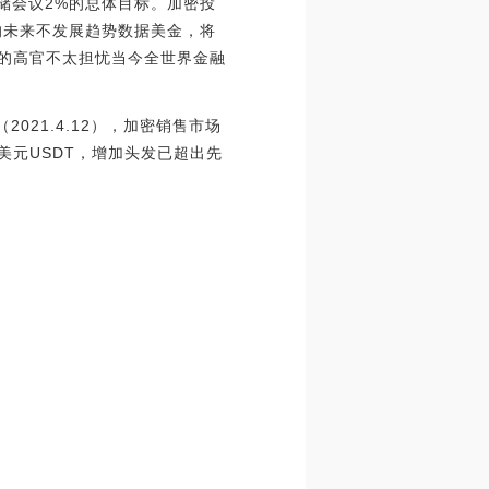
储会议2%的总体目标。加密投
没多久的未来不发展趋势数据美金，将
国的高官不太担忧当今全世界金融
021.4.12），加密销售市场
亿美元USDT，增加头发已超出先