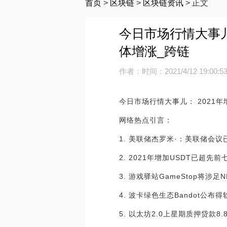
首页
>
区块链
>
区块链资讯
>
正文
今日市场行情大事儿
体增涨_跨链
作者：
时间：2021/4/12 19:00:5
今日市场行情大事儿： 2021
网络热点引言：
1. 美联储杰罗米·：美联储会
2. 2021年增加USDT已超先
3. 游戏驿站GameStop将涉足
4. 波卡绿色生态Bandot公布得软
5. 以太坊2.0上星期质押贷款8