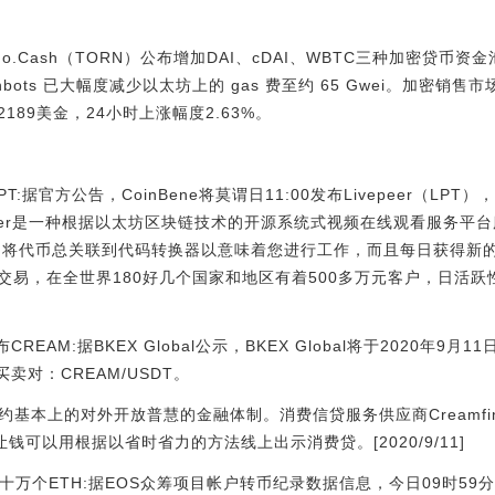
do.Cash（TORN）公布增加DAI、cDAI、WBTC三种加密贷币
lashbots 已大幅度减少以太坊上的 gas 费至约 65 Gwei。加密销
89美金，24小时上涨幅度2.63%。
LPT:据官方公告，CoinBene将莫谓日11:00发布Livepeer（LP
epeer是一种根据以太坊区块链技术的开源系统式视频在线观看服务平台服务
将代币总关联到代码转换器以意味着您进行工作，而且每日获得新的代币
交易，在全世界180好几个国家和地区有着500多万元客户，日活跃
发布CREAM:据BKEX Global公示，BKEX Global将于2020年9月11
买卖对：CREAM/USDT。
能合约基本上的对外开放普慧的金融体制。消费信贷服务供应商Creamfin
任是让钱可以用根据以省时省力的方法线上出示消费贷。[2020/9/11]
十万个ETH:据EOS众筹项目帐户转币纪录数据信息，今日09时59分