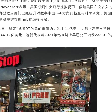
·表明不担忧通胀，现阶段美国通货膨胀率在1.6%上下，远小于美联
办人Mike Novogratz表示，美国必须中央银行虚拟货币，假如美国在
拜登政府部门已经提升对数字中国rmb方案的核查与科学研究，美
期盼掌握数据rmb将怎样分派。
1日，稳定币USDT的总的市值约为211.11亿美元，截止发表文章日（2
44.12亿美元，这就代表着2021年迄今链上早已公开增发233.01