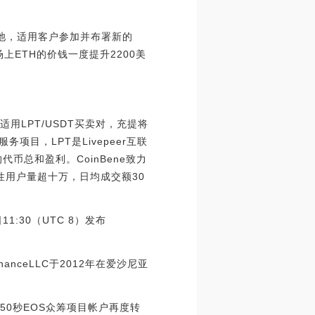
资金池，适用客户参加并布署新的
售市场上ETH的价钱一度提升2200美
T），适用LPT/USDT买卖对，充提将
项目，LPT是Livepeer互联
总和盈利。CoinBene致力
性用户量超十万，日均成交额30
日11:30（UTC 8）发布
anceLLC于2012年在爱沙尼亚
50秒EOS众筹项目帐户再度转