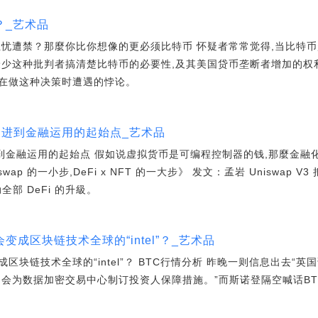
？_艺术品
担忧遭禁？那麼你比你想像的更必须比特币 怀疑者常常觉得,当比特
最少这种批判者搞清楚比特币的必要性,及其美国贷币垄断者增加的权
在做这种决策时遭遇的悖论。
NFT 进到金融运用的起始点_艺术品
NFT 进到金融运用的起始点 假如说虚拟货币是可编程控制器的钱,那麼金融
ap 的一小步,DeFi x NFT 的一大步》 发文：孟岩 Uniswap V
全部 DeFi 的升級。
成区块链技术全球的“intel”？_艺术品
区块链技术全球的“intel”？ BTC行情分析 昨晚一则信息出去“
国会为数据加密交易中心制订投资人保障措施。”而斯诺登隔空喊话B