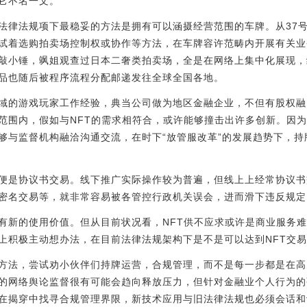
它不名一文。
法律法规项下最稳妥的方法是拥有可以涵摄经营范围的车牌。从37号
试着选购拍卖场控制权或协作等方法，在车牌容许范畴内开展有关业
敲小锤，飒姐观查过日本二奢类拍卖场，全是在网络上集中化展现，
品也随后被程序流程分配邮递发往全球全国各地。
域的游戏玩家工作经验，典当公司做为地区金融企业，不但有股权融
范围内，假如与NFT的需求相符合，或许能够撞击出许多创新。因
够与监督机构融洽沟通交流，在时下“放管服改革”的发展趋势下，持
便是协议书交易。线下推广实际操作较为普遍，但线上上经常协议书
密名交易等，就非常容易被各管控行政机关误会，进而滑下违反规定
有新的使用价值。但从目前状况看，NFT供不应求或许是商业服务难
上积极主动想办法，在目前法律法规架构下是不是可以达到NFT交
方法，尝试劝小伙伴们持牌运营，合规管理，而不是每一步都是在高
的网络舆论监督很有可能会趋向释放压力，但针对金融业个人行为的
在揭穿中找寻合规管理界限，新技术应用与旧法律法规也必须会话和