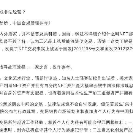
罪或非法经营？
交易所，中国合规管理探寻》
国内外店家，并不是普及类科谱，因而，飒姐不详细介绍什么叫NFT
监督不甚了解，认为工艺品上弦后能够随便交易，遗憾，这类了解是
发觉了NFT交易事实上被困于国发[2011]38号文和国发[2012
找寻处理途径，一家之言，仅作参考。
权、文化艺术行业，话题讨论热，知名人士骚客陆续作出试着，美术
生产制造NFT资产并拥有自身的NFT资产是大概率会被中国法律法规
对自身的资产有支配权，也有着运用技术性生产加工虚似资产并拥有
性的亲戚朋友中间的交易，法律法规也不会自讨没趣。但假若发生“集中竞
国务院公布的行政规章，交易销售市场策划者和参加者个人行为在中国
交易所的起诉工作经验，相近个人行为很有可能会得罪两根红杠：一
操纵时，刑诉法将点评其个人行为涉嫌犯罪罪；二是当文化创意产品