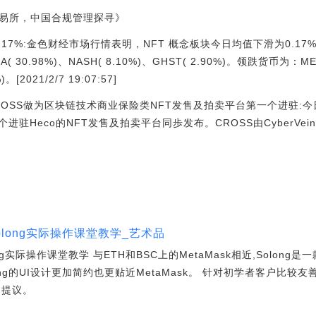
交易所，中国合规管理探寻》
.17%:金色财经市场行情表明，NFT 概念板块今日均值下滑为0.1
0.98%)、NASH( 8.10%)、GHST( 2.90%)。领跌货币为：MEM
。[2021/2/7 19:07:57]
CROSS做为区块链技术商业保险类NFT发售及拍卖平台第一个进驻:今
个进驻Heco的NFT发售及拍卖平台同歩发布。CROSS由CyberV
olong实际操作课堂教学_艺术品
ng实际操作课堂教学 与ETH和BSC上的MetaMask相近,Solong是
ong的UI设计更加简约也更贴近MetaMask。 针对初学者客户比较
切提议。