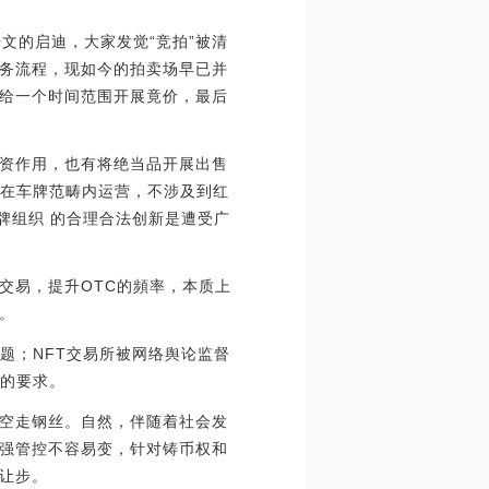
文的启迪，大家发觉“竞拍”被清
务流程，现如今的拍卖场早已并
给一个时间范围开展竟价，最后
资作用，也有将绝当品开展出售
为在车牌范畴内运营，不涉及到红
牌组织 的合理合法创新是遭受广
交易，提升OTC的頻率，本质上
。
题；NFT交易所被网络舆论监督
易的要求。
空走钢丝。自然，伴随着社会发
强管控不容易变，针对铸币权和
让步。