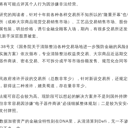
将有可能点评其个人行为因涉嫌非法经营。
研究的阅读者，针对十年前各种各样交易所不知所以的“隆重开幕”
所（或称大宗商品现货交易销售市场）、工艺品交易销售市场、股份
展包裝，哄抬价格，诱引金融业顾客入场，期内，有很多交易所还发
坑新手深层股票被套。
年38号文《国务院关于清除整治各种交易场地进一步预防金融的风险的
实施方案》依次颁布，专业清除整治权益类交易、大宗商品近远期交
器件商谈、密名交易、不可拆分成平等市场份额发售、规范化合同等
民政府准许开设的交易所（总数非常少），针对新设交易所，还规定
，获得这二种准许，媲美蜀道，存在量非常少。
法律法规可容忍会较为高。现阶段可以想起的解决方案并不是到国外持
但非常容易因涉嫌“电子器件商谈”必须细腻整体规划；二是较为安
支付牌照。
数据加密资产的金融业特性刻在DNA里，从清清算到Defi，无一不