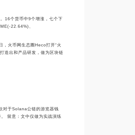
7%。16个货币中9个增涨，七个下
E(-22.64%)、
日，火币网生态圈Heco打开“火
ein打造出和产品研发，做为区块链
一款对于Solana公链的游览器钱
友善。 留意：文中仅做为实战演练