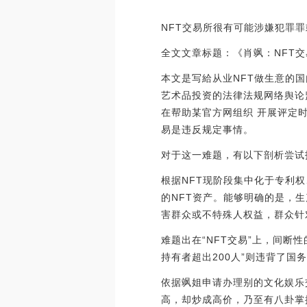
NFT交易所很有可能涉嫌犯罪
全文文章标题：《肖飒：NFT
本文是写給从业NFT做生意的
艺术品投资的法律法规网络舆论
在帮助某官方网组织 开展评定时，
易是违反规定事情。
对于这一难题，有以下剖析尝试
根据NFT现阶段集中化于专利
的NFT资产。能够明确的是，
害群众或不特殊人权益，群众针
难题出在“NFT交易”上，间断
持有者超出200人”则违背了
依据飒姐申请办理别的文化娱乐
高，却炒成高价，乃至有八卦掌