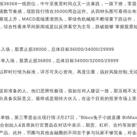
38368一线部位，中午至夜里时间点又一次暴跌，一路下挫，零晨也
函数节奏感，现阶段行情在35000周边运作。从四钟头图可看得出
现上升，MACD底端逐渐拐头，翠绿色机械能不断缩量下跌运作，展现
，综合性看来早间新闻或是以反弹看空为主导，跌破能够 掌握股票
入场，股票止损38000，总体目标36000/34000/29999
单入场，股票止损36800，总体目标34000/32000/29999
以即时行情为标准，详尽可关心资询。再度注重，搞好风险控制,无
定要带上！ 》
提前准备的人。他们思辨性极强，假如任何人建议一致，那压根不太
分具备实际意义。最终或是期待大伙儿，在这个目前的投资市场上里
独，第三季度会出现行情:3月27日，“Bibox兔子小姐直播 Bit
tMax联合创始人&首席执行官曹晶在对话中表示，期货、杠杆、合约等
产品。此外，币圈与其他金融圈的不同在于参与玩家不够完备，对金