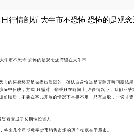
4日行情剖析 大牛市不恐怖 恐怖的是观
7
 大牛市不恐怖 恐怖的是观念还滞留在大牛市
反向的买卖终究是被提出质疑的！确认自身恰当是否除开時间跟結果
演练中反映，方式 只需对，翻番只在時间上,许多情况下，我们不缺
瞻前顾后，不要在事儿开展的情况下举棋不定，只有这般，一切才皆
投资者变成了长期性投资人
rt发推称，将来几个星期数字货币销售市场的迈向彻底在于股市。