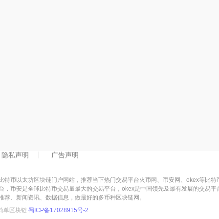
隐私声明
广告声明
比特币以太坊区块链门户网站，推荐当下热门交易平台火币网、币安网、okex等比
台，币安是全球比特币交易量最大的交易平台，okex是中国领先及最有发展的交易
推荐、新闻资讯、数据信息，做最好的多币种区块链网。
简单区块链
蜀ICP备17028915号-2