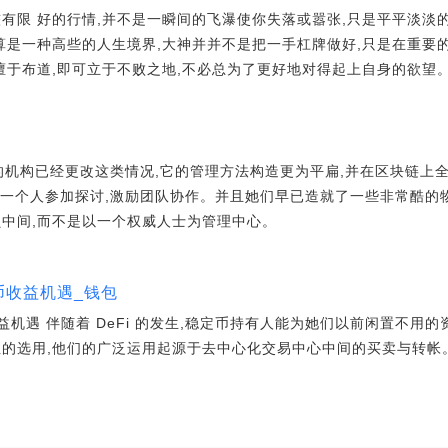
有限 好的行情,并不是一瞬间的飞瀑使你失落或嚣张,只是平平淡淡的
算是一种高些的人生境界,大神并并不是把一手杠牌做好,只是在重要的
擅于布道,即可立于不败之地,不必总为了更好地对得起上自身的欲望
的机构已经更改这类情况,它的管理方法构造更为平扁,并在区块链上
每一个人参加探讨,激励团队协作。并且她们早已造就了一些非常酷的物
员中间,而不是以一个权威人士为管理中心。
挖币收益机遇_钱包
收益机遇 伴随着 DeFi 的发生,稳定币持有人能为她们以前闲置不用
性的选用,他们的广泛运用起源于去中心化交易中心中间的买卖与转帐