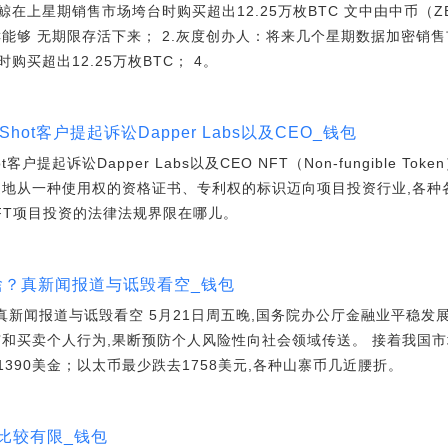
在上星期销售市场垮台时购买超出12.25万枚BTC 文中由中币（Z
TC能够 无期限存活下来； 2.灰度创办人：将来几个星期数据加密销售
买超出12.25万枚BTC； 4。
Shot客户提起诉讼Dapper Labs以及CEO_钱包
t客户提起诉讼Dapper Labs以及CEO NFT（Non-fungible T
速地从一种使用权的资格证书、专利权的标识迈向项目投资行业,各种
FT项目投资的法律法规界限在哪儿。
啥？真新闻报道与诋毁看空_钱包
真新闻报道与诋毁看空 5月21日周五晚,国务院办公厅金融业平稳
矿和买卖个人行为,果断预防个人风险性向社会领域传送。 接着我国市
31390美金；以太币最少跌去1758美元,各种山寨币几近腰折。
比较有限_钱包