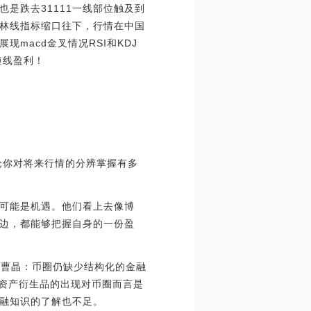
是跌去31111一线部位触及到
布林线指标缩口往下，行情在中国
macd金叉情况RSI和KDJ
短线盈利！
论你对将来行情的分辨掌握有多
可能是机遇。他们看上去像博
边，都能够把握自身的一份盈
Max曹晶：币圈仍缺少结构化的金融
加密资产衍生品的出现对币圈而言是
融知识的了解也不足。