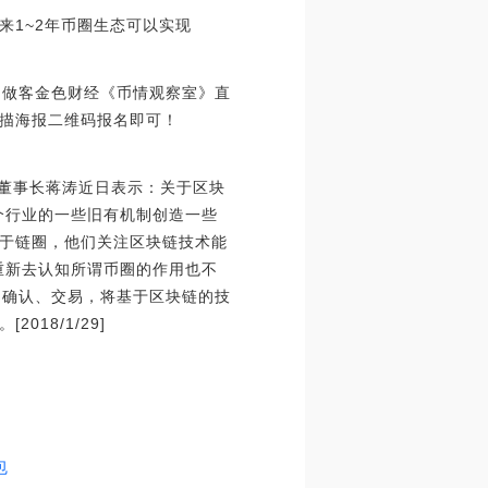
1~2年币圈生态可以实现
大帝做客金色财经《币情观察室》直
描海报二维码报名即可！
&董事长蒋涛近日表示：关于区块
个行业的一些旧有机制创造一些
于链圈，他们关注区块链技术能
重新去认知所谓币圈的作用也不
、确认、交易，将基于区块链的技
18/1/29]
包