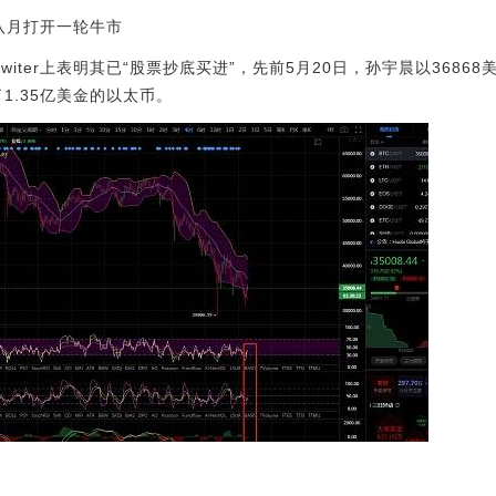
八月打开一轮牛市
witer上表明其已“股票抄底买进”，先前5月20日，孙宇晨以36868
了1.35亿美金的以太币。