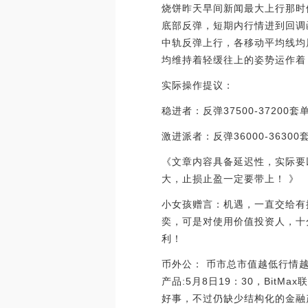
烧饼昨天早间新闻最大上行那时候
底部反弹，短期内行情进到回调
中轨反弹上行，各移动平均线均展
均维持着轻缓往上的姿势运作着
实际操作提议：
稳进者：反弹37500-37200套单
激进派者：反弹36000-36300套
《文章内容具备延迟性，实际要
大，止损止盈一
小女孩赠言：机遇，一直交给有
奕，可是对使用价值投资人，十
利！
币外公： 币市总市值越低行情越单
产品:5月8日19：30，Bi
好事，不过仍缺少结构化的金融