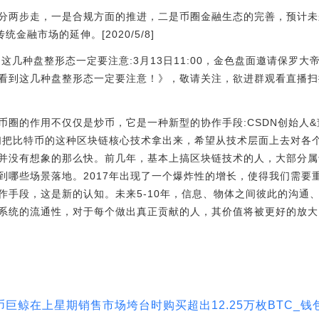
分两步走，一是合规方面的推进，二是币圈金融生态的完善，预计未来
统金融市场的延伸。[2020/5/8]
看到这几种盘整形态一定要注意:3月13日11:00，金色盘面邀请保罗
看到这几种盘整形态一定要注意！》，敬请关注，欲进群观看直播扫
：币圈的作用不仅仅是炒币，它是一种新型的协作手段:CSDN创始人
人们把比特币的这种区块链核心技术拿出来，希望从技术层面上去对各
并没有想象的那么快。前几年，基本上搞区块链技术的人，大部分属
到哪些场景落地。2017年出现了一个爆炸性的增长，使得我们需要
作手段，这是新的认知。未来5-10年，信息、物体之间彼此的沟通
统的流通性，对于每个做出真正贡献的人，其价值将被更好的放大。[20
巨鲸在上星期销售市场垮台时购买超出12.25万枚BTC_钱