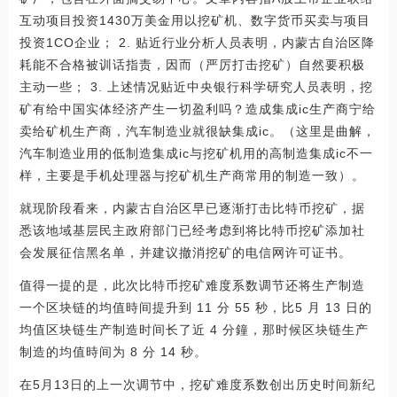
互动项目投资1430万美金用以挖矿机、数字货币买卖与项目
投资1CO企业； 2. 贴近行业分析人员表明，内蒙古自治区降
耗能不合格被训话指责，因而（严厉打击挖矿）自然要积极
主动一些； 3. 上述情况贴近中央银行科学研究人员表明，挖
矿有给中国实体经济产生一切盈利吗？造成集成ic生产商宁给
卖给矿机生产商，汽车制造业就很缺集成ic。（这里是曲解，
汽车制造业用的低制造集成ic与挖矿机用的高制造集成ic不一
样，主要是手机处理器与挖矿机生产商常用的制造一致）。
就现阶段看来，内蒙古自治区早已逐渐打击比特币挖矿，据
悉该地域基层民主政府部门已经考虑到将比特币挖矿添加社
会发展征信黑名单，并建议撤消挖矿的电信网许可证书。
值得一提的是，此次比特币挖矿难度系数调节还将生产制造
一个区块链的均值時间提升到 11 分 55 秒，比5 月 13 日的
均值区块链生产制造时间长了近 4 分鐘，那时候区块链生产
制造的均值時间为 8 分 14 秒。
在5月13日的上一次调节中，挖矿难度系数创出历史时间新纪