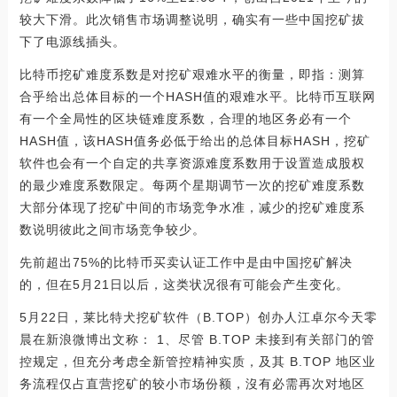
较大下滑。此次销售市场调整说明，确实有一些中国挖矿拔
下了电源线插头。
比特币挖矿难度系数是对挖矿艰难水平的衡量，即指：测算
合乎给出总体目标的一个HASH值的艰难水平。比特币互联网
有一个全局性的区块链难度系数，合理的地区务必有一个
HASH值，该HASH值务必低于给出的总体目标HASH，挖矿
软件也会有一个自定的共享资源难度系数用于设置造成股权
的最少难度系数限定。每两个星期调节一次的挖矿难度系数
大部分体现了挖矿中间的市场竞争水准，减少的挖矿难度系
数说明彼此之间市场竞争较少。
先前超出75%的比特币买卖认证工作中是由中国挖矿解决
的，但在5月21日以后，这类状况很有可能会产生变化。
5月22日，莱比特犬挖矿软件（B.TOP）创办人江卓尔今天零
晨在新浪微博出文称： 1、尽管 B.TOP 未接到有关部门的管
控规定，但充分考虑全新管控精神实质，及其 B.TOP 地区业
务流程仅占直营挖矿的较小市场份额，沒有必需再次对地区