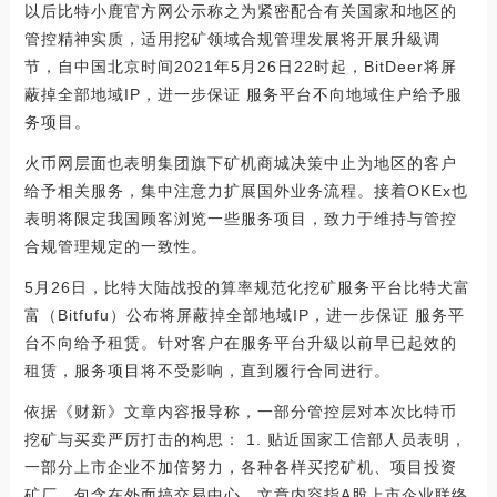
以后比特小鹿官方网公示称之为紧密配合有关国家和地区的
管控精神实质，适用挖矿领域合规管理发展将开展升級调
节，自中国北京时间2021年5月26日22时起，BitDeer将屏
蔽掉全部地域IP，进一步保证 服务平台不向地域住户给予服
务项目。
火币网层面也表明集团旗下矿机商城决策中止为地区的客户
给予相关服务，集中注意力扩展国外业务流程。接着OKEx也
表明将限定我国顾客浏览一些服务项目，致力于维持与管控
合规管理规定的一致性。
5月26日，比特大陆战投的算率规范化挖矿服务平台比特犬富
富（Bitfufu）公布将屏蔽掉全部地域IP，进一步保证 服务平
台不向给予租赁。针对客户在服务平台升級以前早已起效的
租赁，服务项目将不受影响，直到履行合同进行。
依据《财新》文章内容报导称，一部分管控层对本次比特币
挖矿与买卖严厉打击的构思： 1. 贴近国家工信部人员表明，
一部分上市企业不加倍努力，各种各样买挖矿机、项目投资
矿厂，包含在外面搞交易中心。文章内容指A股上市企业联络