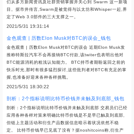
们从多方新闻资讯及社群营销掌握并关心到 Swarm 这一新项
目。据市井传言,Swarm是被觉得与以太坊和Whisper一起,界
定了Web 3.0部件的三大支撑之一。
2021/5/31 19:31:14
金色观查 | 历数Elon Musk对BTC的误会_钱包
金色观查 | 历数Elon Musk对BTC的误会 近期Elon Musk发
推称特斯拉汽车不会再接纳BTC付款,该twiter也表明出他对
BTC能源消耗的粗浅认知能力。 BTC持币者期盼返回之前的
快乐时光,那时有很多猛烈探讨,这些批判者对BTC有充足的掌
握,也准备好迎来各种各样挑戰。
2021/5/31 18:30:22
剖析：2个指标说明比特币价钱并未触及到底部_钱包
剖析：2个指标说明比特币价钱并未触及到底部 交易员们已经
应用各种各样对策来明确比特币价钱是不是早已触及到底部,
但链上主题活动和衍生产品数据信息暗示着状况依然不稳
定。 比特币价钱早已见底了没有？据noshitcoins称,衍生产