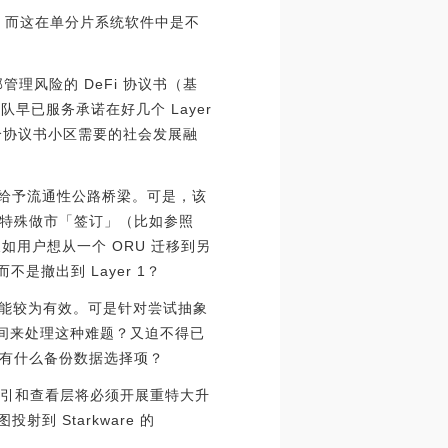
费，而这在单分片系统软件中是不
管理风险的 DeFi 协议书（基
团队早已服务承诺在好几个 Layer
一个协议书小区需要的社会发展融
 1 中间给予流通性公路桥梁。可是，该
特殊做市「签订」（比如参照
备？假如用户想从一个 ORU 迁移到另
不是撤出到 Layer 1？
有可能较为有效。可是针对尝试抽象
计時间来处理这种难题？又迫不得已
？有什么备份数据选择项？
库索引和查看层将必须开展重特大升
 Starkware 的