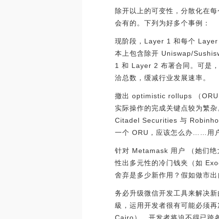
除开以上的可变性，分散化在每个
会有的。下列为好多个事例：
现阶段，Layer 1 和每个 L
本上包含除开 Uniswap/Su
1 和 Layer 2 布署合
洽总数，缓减行业发展速率。
撤出 optimistic rollu
实际操作的完成关键点较为繁杂
Citadel Securities 
一个 ORU，应该怎么办……用户怎样
针对 Metamask 用户 
性出多元性的冷门钱夹（如 Ex
舍弃是多少新作用？假如做市出
务必升级微信开发工具来解决新的
級，运用开发者很有可能必须再次撰
Cairo）。开发者将迫不得已