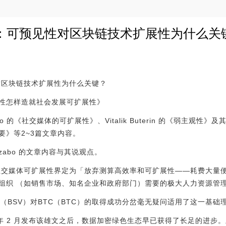
作伙伴：可预见性对区块链技术扩展性为什么关
见性对区块链技术扩展性为什么关键？
性怎样造就社会发展可扩展性》
o 的《社交媒体的可扩展性》、Vitalik Buterin 的《弱主观性》及其 H
要》等2~3篇文章内容。
zabo 的文章内容与其说观点。
尾将社交媒体可扩展性界定为「放弃测算高效率和可扩展性——耗费大量
组织 （如销售市场、知名企业和政府部门）需要的极大人力资源管
V （BSV）对BTC（BTC）的取得成功分岔毫无疑问适用了这一基础
017 年 2 月发布该雄文之后，数据加密绿色生态早已获得了长足的进步