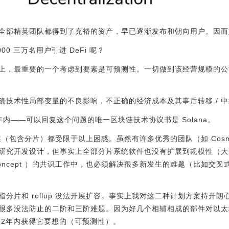
全部精英团队都得到了充裕的资产，早已逐渐发布和朝向用户。因而
000 三万名用户引进 DeFi 呢？
上，最重要的一个考虑到要素是可预测性。一切做到该经营规模的公
确技术性局部变量的不良影响，不正确的经济成本及其事后转移 / 
内——可以回复这个问题的唯一区块链技术协议书是 Solana。
方案（包含分片）都受限于以上困惑。虽然有许多优秀的团队（如 Cosmos、P
研究开发设计，但事实上全部分片系统软件也没有扩展到规模性（大
-of-concept ）的共识工作中，也必须解决很多新发生的难题（比
分片和 rollup 没法开展扩容。事实上我对这二种计划方案持开
很多没法防止的二阶和三阶难题。因为好几个相辅相成的部件对以太
来2年内获得它要想的（可预测性）。