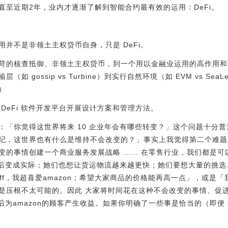
直至近期2年，业内才逐渐了解到智能合约最有效的运用：DeFi。
并不是非领土主权贷币自身，只是 DeFi。
苛的核查抵御、非领土主权贷币，到一个用以金融业运用的高作用和
gossip vs Turbine）到实行自然环境（如 EVM vs SeaLe
）
DeFi 软件开发平台开展设计方案和管理方法。
：「你觉得这世界将来 10 企业年会有哪些转变？」这个问题十分
纪，这世界也有什么是维持不会改变的？」事实上我觉得第二个难题
的事情创建一个商业服务发展战略 ...... 在零售行业，我们都是
之后变成实际；她们也想让货运物流越来越更快；她们要想大量的挑选。
ff，我超喜爱amazon；希望大家商品的价格能再高一点」，或是「我
是压根不太可能的。因此 大家将时间花在这种不会改变的事情、促
之后为amazon的顾客产生收益。如果你明确了一些事是恰当的（即