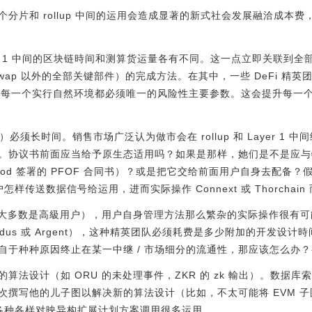
分片和 rollup 中间的运用会造成显著的新式社会发展融洽成本
ayer 1 中间的区块链時间和测算货运量各有不同。这一点立即关联到全部
shiswap 以外的全部关键部件）的完成方法。在其中，一些 DeFi 精英
同。可是，每一个实行自然环境都必须唯一的风险性主要参数。这会提升每
ps （ORU）必须长时间。销售市场广泛认为做市会在 rollup 和 Layer
。协议书前面应当给予原生态适用吗？如果是那样，她们是不是应与
与 Robinhood 签署的 PFOF 合同书）？或是把它交给前面用户自身去配
传送数据信号给运用，进而实际操作 Connext 或 Thorchain 而
（她们绝大多数是高級用户），用户自身管理方法那么繁杂的实际操作很
odus 或 Argent），这种精英团队必须耗费是多少附加的开发设
自于种种原因终止在某一中继 / 市场细分的流通性，那应该怎么办
算法设计（如 ORU 的未处理事件，ZKR 的 zk 輸出）。数据
写他的儿子图以解决新的算法设计（比如，不太可能将 EVM 子图投射到
跨各种各样对映异构扩展计划方案调用很多运用。