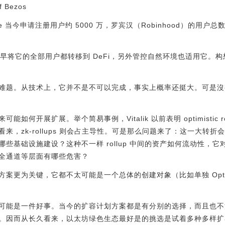
 Bezos
se 当今申请注册用户约 5000 万，罗宾汉（Robinhood）的用
局是尽早将它的全部用户都转移到 DeFi，另外管控自然环境也适用它。构想
难题。从技术上，它并不是不可以完成，事实上概率还挺大。可是沒
如何开展扩展。举个简易事例，Vitalik 以前表明 optimistic 
来，zk-rollups 则会占主导性。可是那么问题来了：这一大转
建哪些基础设施建设？这种不一样 rollup 中间的资产如何流动性，
全通道等层面有哪些危害？
更为关键，它都不太可能是一个总体的创建对象（比如单独 Optimis
可能是一件好事。当今的扩容计划方案都是有分别的选择，而且也不
。因而从长久看来，以太坊绿色生态最好是的挑选是试着多种多样扩