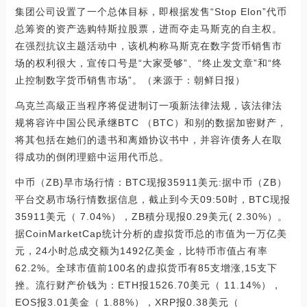
集团公司设置了一个总体目标，即根据发售“Stop Elon”代币
总筹资的资产选购特斯拉股票，进而夺走马斯克的自主权。
在强烈抗议主题活动中，该机构称马斯克在数字货币销售市
场的权利很大，宣传口号是“大家受够”、“终止发文章”和“终
止控制数字货币销售市场”。（来源于：朝鲜日报）
乌克兰高級正当程序将促进制订一项新法律法规，该法律法
规将容许中国公民承继BTC （BTC）和别的数据加密财产，
将其包括在她们的遗书和离婚协议书中，并容许债务人在取
得成功的倒闭理赔中运用代币总。
中币（ZB)早市场行情：BTC现报35911美元:据中币（ZB）
平台交易市场行情数据信息，截止到今天09:50时，BTC现报
35911美元（ 7.04%），ZB積分现报0.29美元( 2.30%）。
据CoinMarketCap统计分析的虚拟货币总的市值为一万亿美
元，24小时总成交额为1492亿美金，比特币市值占有率
62.2%。全球市值前100名的虚拟货币有85支增涨,15支下
挫。流行财产价钱为：ETH报1526.70美元（ 11.14%），
EOS报3.01美金（ 1.88%），XRP报0.38美元（