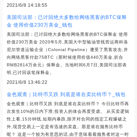
2021/6/8 14:18:55
美国司法部：已讨回绝大多数给网络黑客的BTC保释
金 使用价值230万美金_钱包
美国司法部：已讨回绝大多数给网络黑客的BTC保释金 使用
价值230万美金 2020年5月,美国大中型输油管线营运商科洛
尼尔管道运输企业（Colonial Pipeline）遭受了黑客攻击,并
向网络黑客付款75BTC（那时候使用价值440万美金,折合
RMB2814万余元）保释金。当地时间6月7日,美国司法部表
明,已讨回该笔保释金。
2021/6/8 13:46:22
金色观查｜比特币又跌 到底是谁在卖比特币？_钱包
金色观查｜比特币又跌 到底是谁在卖比特币？ 今日比特币再
次发生10%的日内下滑,投资人的体会再度受虐。 从买卖逻辑
性上看,15分钟线,短期内暴跌,除开对合同的指定工程爆破之
外,现货交易上一定是有迅速的卖盘。那是谁在抛售比特币
呢？ 这是一个较为有意思的话,由于意味着着抛售者对这一时