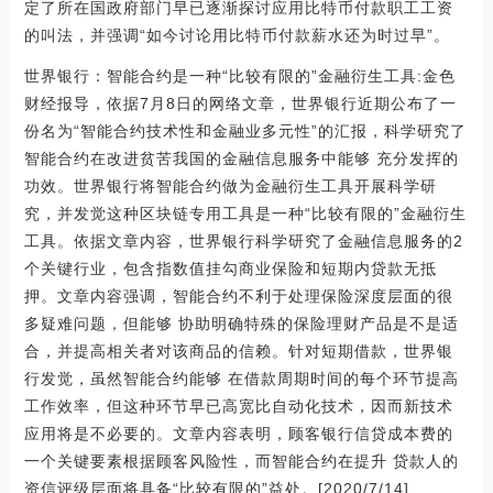
定了所在国政府部门早已逐渐探讨应用比特币付款职工工资
的叫法，并强调“如今讨论用比特币付款薪水还为时过早”。
世界银行：智能合约是一种“比较有限的”金融衍生工具:金色
财经报导，依据7月8日的网络文章，世界银行近期公布了一
份名为“智能合约技术性和金融业多元性”的汇报，科学研究了
智能合约在改进贫苦我国的金融信息服务中能够 充分发挥的
功效。世界银行将智能合约做为金融衍生工具开展科学研
究，并发觉这种区块链专用工具是一种“比较有限的”金融衍生
工具。依据文章内容，世界银行科学研究了金融信息服务的2
个关键行业，包含指数值挂勾商业保险和短期内贷款无抵
押。文章内容强调，智能合约不利于处理保险深度层面的很
多疑难问题，但能够 协助明确特殊的保险理财产品是不是适
合，并提高相关者对该商品的信赖。针对短期借款，世界银
行发觉，虽然智能合约能够 在借款周期时间的每个环节提高
工作效率，但这种环节早已高宽比自动化技术，因而新技术
应用将是不必要的。文章内容表明，顾客银行信贷成本费的
一个关键要素根据顾客风险性，而智能合约在提升 贷款人的
资信评级层面将具备“比较有限的”益处。[2020/7/14]