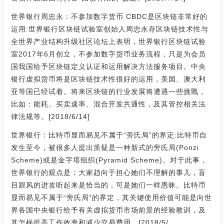
世界银行周忠永：不参加数字货币 CBDC是区块链非常好的
运用:世界银行区块链试验室创始人周忠永存区块链技术性与
全世界产业结构升级社区论坛上表明，世界银行区块链试验
室2017年6月创立，不参加数字货币业务流程，只是为会员
国我国给予区块链定义认证和运用解决方法服务项目。中央
银行虚拟货币将是区块链技术性很好的运用，美国、澳大利
亚等国已经试着。将来区块链的行业发展将遭遇一些挑戰，
比如：能耗、买卖速率、混合开发共通性，及其管控相关法
律法规等。[2018/6/14]
世界银行：比特币显而易见不属于“旁氏局”的界定:比特币自
发生至今，被很多人提出质疑是一种新式的旁氏局(Ponzi
Scheme)或是金字塔组织(Pyramid Scheme)。对于此事，
世界银行的观点是：大家趋向于担心她们不理解的事儿，盲
目跟风的进攻听起来是恰当的，可是她们一样愚昧。比特币
显而易见不属于“旁氏局”的界定，其关键使用价值可能是向世
界各国中央银行给予有关虚拟货币市场前景的经验教训，及
其怎样提高工作效率和减少交易费用。[2018/5/