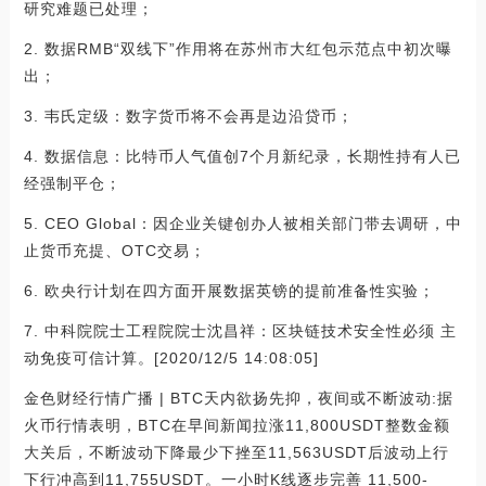
研究难题已处理；
2. 数据RMB“双线下”作用将在苏州市大红包示范点中初次曝
出；
3. 韦氏定级：数字货币将不会再是边沿贷币；
4. 数据信息：比特币人气值创7个月新纪录，长期性持有人已
经强制平仓；
5. CEO Global：因企业关键创办人被相关部门带去调研，中
止货币充提、OTC交易；
6. 欧央行计划在四方面开展数据英镑的提前准备性实验；
7. 中科院院士工程院院士沈昌祥：区块链技术安全性必须 主
动免疫可信计算。[2020/12/5 14:08:05]
金色财经行情广播 | BTC天内欲扬先抑，夜间或不断波动:据
火币行情表明，BTC在早间新闻拉涨11,800USDT整数金额
大关后，不断波动下降最少下挫至11,563USDT后波动上行
下行冲高到11,755USDT。一小时K线逐步完善 11,500-