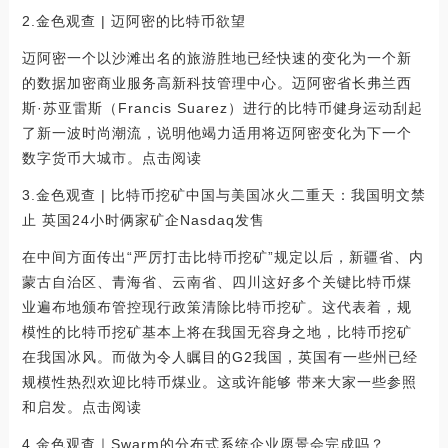
2.金色观查 | 迈阿密的比特币欲望
迈阿密一个以沙滩出名的旅游胜地已经快速的变化为一个新
的数据加密商业服务高新科技管理中心。迈阿密省长弗兰西
斯·苏亚雷斯（Francis Suarez）进行的比特币健身运动刮起
了新一波时尚潮流，说明他竭力适用将迈阿密变化为下一个
数字货币大城市。点击阅读
3.金色观查 | 比特币挖矿中国与美国冰火二重天：我国明文禁
止 英国24小时俩家矿企Nasdaq发售
在中间方面传出“严厉打击比特币挖矿”规定以后，新疆省、内
蒙古自治区、青海省、云南省、四川这好多个关键比特币煤
业遍布地颁布管控现行政策清除比特币挖矿。这代表着，规
模性的比特币挖矿基本上将在我国无容身之地，比特币挖矿
在我国冰风。而做为令人瞩目的G2我国，英国有一些州已经
规模性热烈欢迎比特币煤业。这或许能够 带来大家一些参照
和启发。点击阅读
4.金色观查｜Swarm的分布式系统企业愿景会完成吗？