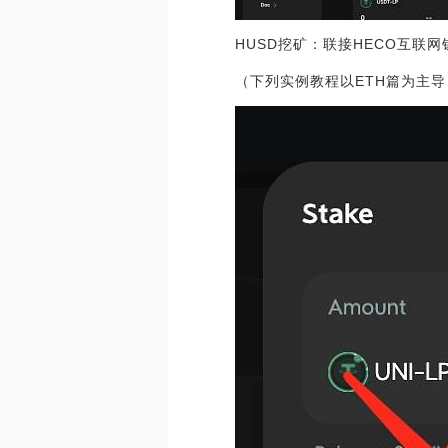
HUSD挖矿：联接HECO互联网
（下列实例教程以ETH篇为主导