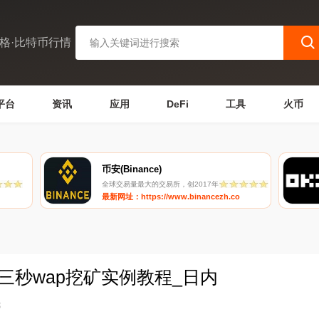
格·比特币行情
平台
资讯
应用
DeFi
工具
火币
币安(Binance)
全球交易量最大的交易所，创2017年
最新网址：https://www.binancezh.co
O三秒wap挖矿实例教程_日内
8