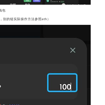
钱包
，别的链实际操作方法参照eth）