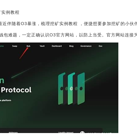
矿实例教程
。最近伴随着O3暴涨，梳理挖矿实例教程 ，便捷想要参加挖矿的小伙
难题，一定正确认识O3官方网站，以防上当受。官方网站连接为：https