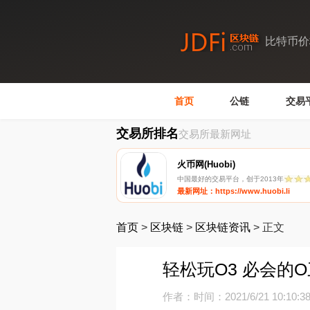
比特币价
首页
公链
交易
交易所排名
交易所最新网址
火币网(Huobi)
中国最好的交易平台，创于2013年
最新网址：https://www.huobi.li
首页
>
区块链
>
区块链资讯
>
正文
轻松玩O3 必会的
作者：
时间：2021/6/21 10:10:3