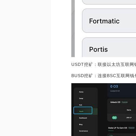
USDT挖矿：联接以太坊互联网
BUSD挖矿：连接BSC互联网钱