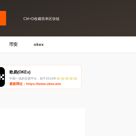
Ctrl+D收藏简单区块链
币安
okex
欧易(OKEx)
中国一流的交易平台，创于2014年
最新网址：https://www.okex.win