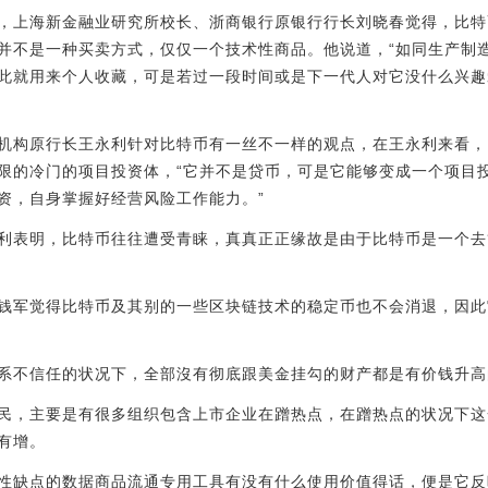
，上海新金融业研究所校长、浙商银行原银行行长刘晓春觉得，比特
并不是一种买卖方式，仅仅一个技术性商品。他说道，“如同生产制
此就用来个人收藏，可是若过一段时间或是下一代人对它没什么兴趣
机构原行长王永利针对比特币有一丝不一样的观点，在王永利来看，
限的冷门的项目投资体，“它并不是贷币，可是它能够变成一个项目
资，自身掌握好经营风险工作能力。”
利表明，比特币往往遭受青睐，真真正正缘故是由于比特币是一个去
钱军觉得比特币及其别的一些区块链技术的稳定币也不会消退，因此
系不信任的状况下，全部沒有彻底跟美金挂勾的财产都是有价钱升高
民，主要是有很多组织包含上市企业在蹭热点，在蹭热点的状况下这
有增。
性缺点的数据商品流通专用工具有没有什么使用价值得话，便是它反