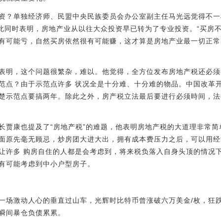
资？单独经济师、民盟中央民族委员会办公室副主任马光远觉得不一
与此同时表明，房地产业从以往大众投资早已转为了专业投资。“买房
有可能亏，自然买房依然很有可能赚，这才算是房地产业最一切正常
表明，这个问题很繁杂，难以。他觉得，全方位发布房地产税还必须
范点？由于示范点许多 状况全是十分难、十分难的物品。中国改革
楚示范点要搞两年。除此之外，房产税立法最后要进行必须時间，法
长贾康也提及了“房地产税”的难题，他表明房地产税的大道理非常
面原先毫无顾忌，炒房团大进大出，拥有成本费压力之后，可以用经
让许多 购房自住的人都是会考虑到，将来税负落入自身头顶的情况
有可能考虑到中小户型房子。
场激动人心的垂直过山车，光辉时比特币曾涨破六万美金/枚，狂跌时
瞬间暴仓负债累累。