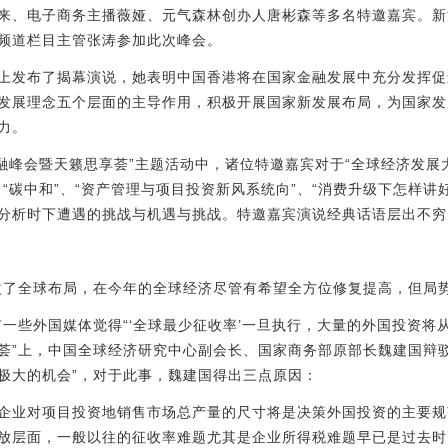
来、电子商务主播薇娅、元气森林创办人唐彬森等多名特邀嘉宾。新
频道栏目主管张涛参加此次峰会。
上发布了揭幕演说，她表明中国香港将在国家金融发展中充分发挥促
发展理念五个层面的主导作用，积极开展国家新发展布局，为国家发
力。
金融峰会暨天籁思享荟”主题活动中，诸位特邀嘉宾对于“全球经济发展大
“碳中和”、“资产管理与项目投资新风系统向”、“消费升级下怎样讲
分析时下遭遇的挑战与机遇与挑战。特邀嘉宾演说经典话语层出不穷
更改了全球布局，在今年的全球经济尽管有希望全方位修复提高，但局
一些外国媒体觉得“‘全球最少征收率’一旦执行，大量的外国投资将
荟”上，中国全球经济研究中心副会长、国家商务部原部长魏建国辩
极大的机会”，对于此事，魏建国得出三点原因：
企业对项目投资地销售市场总产量的尺寸将是决策外国投资的主要规范
放层面，一般以往的征收率难题尤其是企业所得税难题早已是过去时