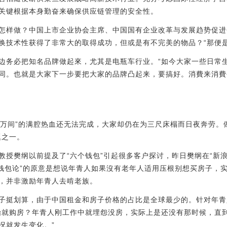
关键根据本身勤奋来确保供应链管理的安全性。
怎样做？中国上市企业协会主席、中国国有企业改革与发展趋势促进
换技术性获得了非常大的取得成功，但或是有不完美的物品？“那便是
边务必把知名品牌做起來，尤其是电瓶车行业。“如今大家一些日常
同。也就是大家下一步要把大家的品牌凸起来，要搞好。消費来消費
广厦万间”的满腔热血还无法完成，大家却仍在为三尺床榻而日夜奔劳。
题之一。
教授樊纲以前提及了“六个钱包”引起很多客户探讨，昨日樊纲在“新
个钱包论”的原意是想说年青人如果沒有老年人适用压根别想买房子，
，并非激励年青人去啃老族。
子挺划算，由于中国租金和房子价格的占比是全球最少的。针对年青
始就购房？年青人刚工作中就埋怨没房，实际上是还没有那时候，直
况就发生变化。”