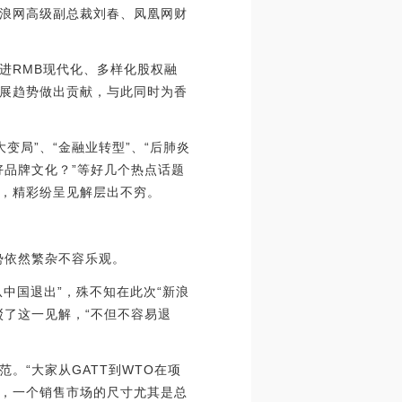
浪网高级副总裁刘春、凤凰网财
进RMB现代化、多样化股权融
展趋势做出贡献，与此同时为香
变局”、“金融业转型”、“后肺炎
好品牌文化？”等好几个热点话题
，精彩纷呈见解层出不穷。
势依然繁杂不容乐观。
从中国退出”，殊不知在此次“新浪
驳了这一见解，“不但不容易退
。“大家从GATT到WTO在项
，一个销售市场的尺寸尤其是总