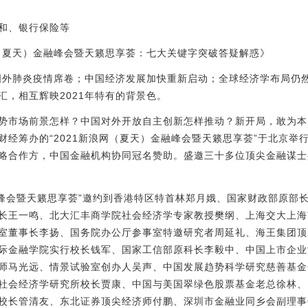
和、银行保险等
网（夏天）金融峰会暨天籁思享荟：七大关键字突破答疑解惑》
。国外肺炎疫情席卷；中国经济发展加快重新启动；全球经济学布局仍
汇，相互辉映2021年特有的背景色。
势市场前景怎样？中国对外开放自主创新怎样推动？新开局，敢为本
经筹办的“2021新浪网（夏天）金融峰会暨天籁思享荟”于北京举行
略合作方，中国金融机构协同冠名赞助。盛邀三十多位顶尖金融谋士
金融峰会暨天籁思享荟”邀约到香港特区特首林郑月娥、国家财政部原部
长王一鸣、北大汇丰商学院社会经济学专家教授樊纲、上海交大上海
室董事长李扬、国务院办公厅参事室特邀研究者周延礼、海王集团顶
际金融学院实行校长钱军、国家工信部原科长李毅中、中国上市企业
师马光远、情景试验室创办人吴声、中国发展趋势科学研究慈善基金
社会经济学研究所校长贾康、中国与美国翠绿色股票基金老总徐林、
校长管清友、东北证券顶尖经济师付鹏、深圳市金融业同乡会副理事