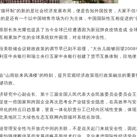
“循环制”的新的是社会经济发展布局，便是告知外国投资，大家不
键的是还有一个以中国销售市场为行为主体，中国国际性互相促进的“
原部长朱光耀也提及了当今全球已经遭遇因为新冠肺炎疫情造成 全
互相累加产生的全球系统软件困境，对全球的冲击性。
段美联储会议财政政策的调节早已刻不容缓，“大伙儿能够回望2008
利亚中央银行和瑞士央行五家中央银行创建了货币互换体制，目地便
会“山雨欲来风满楼”的時刻，提升宏观经济政策现行政策融洽的重
关键功效。
济研究中心副会长、第十三届全国人民代表大会民族委员会委员会王
促使一些国家和跨国企业再次思考全产业链安全隐患，在高效率与安
样化的特点日趋显著，竖直一体化职责分工已经向区域性变换，体现
北美地区三大绿色生态互联网內部循环系统在加强。
链管理安全性与开放式中间的关联，不是说关起门来就安全性，因此
害怕随便断供某些发展战略高新技术行业。充分考虑国际性经济学自