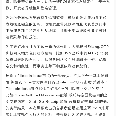
资。除开营运能力外，别的一些ROI要素包含稳定性、安全系
数、开发者灵敏性和盈余管理。
强劲的分布式系统步骤生命期监管：模块化设计架构并不代
表着彻底独立的架构。假如发生常见故障而且代表着别的中
下游服务项目将发生常见故障，那麼全部系统软件务必可以
注意到并作出反映。
为了更好地设计方案这一新的运作时，大家根据Erlang/OTP
和朝向人物角色的程序编写（比如JVM全球中的Akka）等实
体模型来激励自己，并从服务网格和在线编辑器中使用优选
定义和抽象性，而事实上并不彻底依靠这种架构。
神鱼：Filecoin lotus节点的一些传参并不是很合乎基本逻辑
性:神鱼及Cobo官方网今日得出Filecoin“双花进攻”关键点：
Filecoin lotus节点提供了好几个API用以链上交易的获得，
比如ChainGetBlockMessages能够 获得特定区块链内的全
部交易內容，StateGetReceipt能够 获得特定交易ID相匹配
的实行結果，本次黑客攻击的交易所便是选用这两个API来开
展链上转帐个人行为的分析，并根据此为客户入帐。但是她