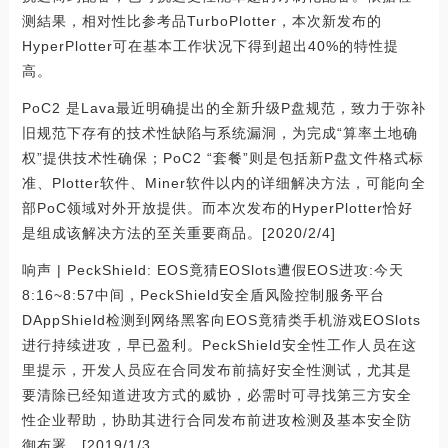
测結果，相对性比参考品TurboPlotter，本次新发布的
HyperPlotter可在基本工作状况下得到超出40%的特性提
高。
PoC2 是Lava最近明确提出的全新升级P盘规范，致力于弥补
旧规范下存有的技术性缺陷与系统漏洞，为完成“算率土地确
权”提供技术性确保；PoC2 “套餐”则是包括新P盘文件格式标
准、Plotter软件、Miner软件以内的详细解决方法，可能向全
部PoC领域对外开放提供。而本次发布的HyperPlotter恰好
是组成该解决方法的至关重要商品。[2020/2/4]
响声 | PeckShield: EOS竟猜EOSlots遭假EOS进攻:今天
8:16~8:57中间，PeckShield安全盾风险控制服务平台
DAppShield检测到网络黑客向EOS竟猜类手机游戏EOSlots
进行持续进攻，早已盈利。PeckShield安全性工作人员在这
里提示，开发人员应在合同发布前搞好安全性测试，尤其是
要清除已经知道进攻方式的威协，必需时可寻找第三方安全
性企业帮助，协助其进行合同发布前进攻检测及基本安全防
御布署。[2019/1/3