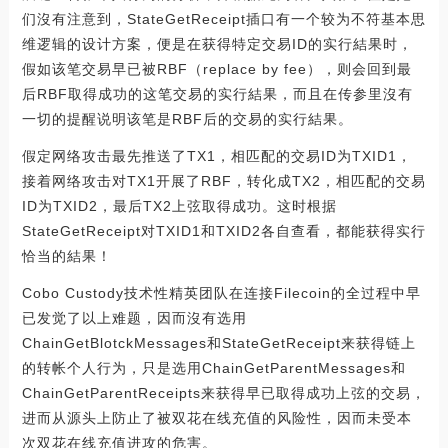
们沒有注意到，StateGetReceipt插口有一个较为不符基本思
维逻辑的设计方案，便是在获得特定交易ID的实行結果时，
假如该笔交易早已被RBF（replace by fee），则会回到最
后RBF取得成功的这笔交易的实行結果，而且在传参里沒有
一切的提醒说明该笔是RBF后的交易的实行結果。
假定网络攻击最先推送了TX1，相匹配的交易ID为TXID1，
接着网络攻击对TX1开展了RBF，转化成TX2，相匹配的交易
ID为TXID2，最后TX2上弦取得成功。这时根据
StateGetReceipt对TXID1和TXID2各自查看，都能获得实行
恰当的結果！
Cobo Custody技术性精英团队在连接Filecoin的全过程中早
已发觉了以上难题，因而沒有选用
ChainGetBlotckMessages和StateGetReceipt来获得链上
的转帐个人行为，只是选用ChainGetParentMessages和
ChainGetParentReceipts来获得早已取得成功上弦的交易，
进而从源头上防止了被双花在线充值的风险性，因而未受本
次双花在线充值进攻的危害。