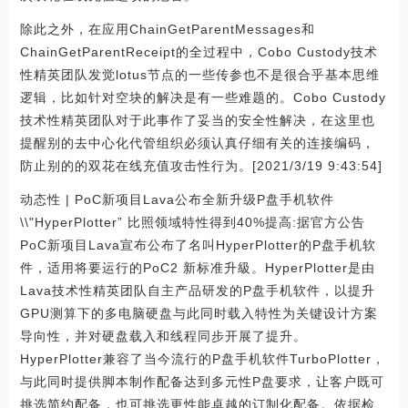
除此之外，在应用ChainGetParentMessages和
ChainGetParentReceipt的全过程中，Cobo Custody技术
性精英团队发觉lotus节点的一些传参也不是很合乎基本思维
逻辑，比如针对空块的解决是有一些难题的。Cobo Custody
技术性精英团队对于此事作了妥当的安全性解决，在这里也
提醒别的去中心化代管组织必须认真仔细有关的连接编码，
防止别的的双花在线充值攻击性行为。[2021/3/19 9:43:54]
动态性 | PoC新项目Lava公布全新升级P盘手机软件
\\"HyperPlotter” 比照领域特性得到40%提高:据官方公告
PoC新项目Lava宣布公布了名叫HyperPlotter的P盘手机软
件，适用将要运行的PoC2 新标准升級。HyperPlotter是由
Lava技术性精英团队自主产品研发的P盘手机软件，以提升
GPU测算下的多电脑硬盘与此同时载入特性为关键设计方案
导向性，并对硬盘载入和线程同步开展了提升。
HyperPlotter兼容了当今流行的P盘手机软件TurboPlotter，
与此同时提供脚本制作配备达到多元性P盘要求，让客户既可
挑选简约配备，也可挑选更性能卓越的订制化配备。依据检