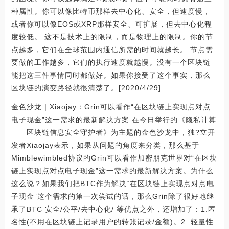
种属性。你可以像比特币那样去中心化、安全，但速度慢，
或者你可以像EOS或XRP那样安全、可扩展，但去中心化程
度较低。 这不是技术上的限制，而是物理上的限制。你的节
点越多，它们在全球范围内通信所需的时间就越长。 节点需
要做的工作越多，它们的执行速度就越慢。没有一个区块链
能把这三件事情同时都做好。如果你接受了这个事实，那么
区块链的演变路径就很清楚了。[2020/4/29]
金色沙龙 | Xiaojay：Grin可以看作“在区块链上实现点对点
电子现金”这一需求的最新解决方案:在今日举行的《隐私计算
——区块链信息安全守护者》为主题的金色沙龙中，独?立开
发者Xiaojay表示，如果从问题的角度来分类，那么基于
Mimblewimbled协议的Grin可以看作加密朋克世界对“在区块
链上实现点对点电子现金”这一需求的最新解决方案。为什么
这么说？如果我们把BTC作为解决“在区块链上实现点对点电
子现金”这个需求的第一次尝试的话，那么Grin除了很好地继
承了BTC 安全/公平/去中心化/ 等优点之外，还增加了：1.匿
名性(不用在区块链上记录用户的转账记录/金额)。2. 轻量性