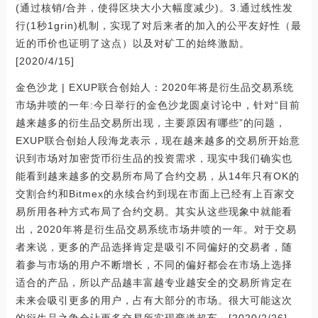
(通过核销/合并，使得区块大小大幅度减少)。3.通过线性发
行(1秒1grin)机制，实现了对后来者的加入的公平友好性（最
近的币价也证明了这点）以及对矿工的始终激励。
[2020/4/15]
金色沙龙 | EXUP联合创始人：2020年将是衍生品交易系统
市场井喷的一年:今日举行的金色沙龙圆桌讨论中，针对“目前
越来越多的衍生品交易所出现，主要原因有哪些”的问题，
EXUP联合创始人段海龙表示，现在越来越多的交易所开始意
识到市场对加密货币衍生品的投资需求，现实中我们确实也
能看到越来越多的交易所布局了合约交易，从14年只有OK的
交割合约和Bitmex的永续合约到现在市面上已经有上百家交
易所用各种方式布局了合约交易。其实从这些现象中就能看
出，2020年将是衍生品交易系统市场井喷的一年。对于交易
者来说，更多的产品选择肯定是吸引不同偏好的交易者，随
着参与市场的用户不断增长，不同的偏好都会在市场上选择
适合的产品，所以产品越丰富越专业越安全的交易所肯定在
未来会吸引更多的用户，占有大部分的市场。很大可能这次
的衍生品之争会让更多交易所实现弯道超车。[2020/2/26]