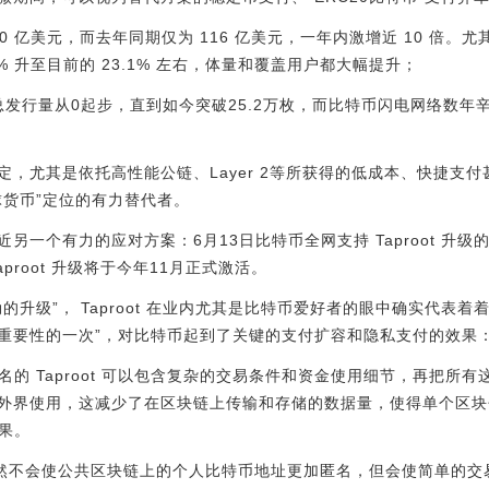
0 亿美元，而去年同期仅为 116 亿美元，一年内激增近 10 倍。
% 升至目前的 23.1% 左右，体量和覆盖用户都大幅提升；
币"总发行量从0起步，直到如今突破25.2万枚，而比特币闪电网络数年辛
，尤其是依托高性能公链、Layer 2等所获得的低成本、快捷支
球货币”定位的有力替代者。
一个有力的应对方案：6月13日比特币全网支持 Taproot 升级
proot 升级将于今年11月正式激活。
的升级”， Taproot 在业内尤其是比特币爱好者的眼中确实代表着
重要性的一次”，对比特币起到了关键的支付扩容和隐私支付的效果
r 签名的 Taproot 可以包含复杂的交易条件和资金使用细节，再把
外界使用，这减少了在区块链上传输和存储的数据量，使得单个区块
效果。
签名虽然不会使公共区块链上的个人比特币地址更加匿名，但会使简单的