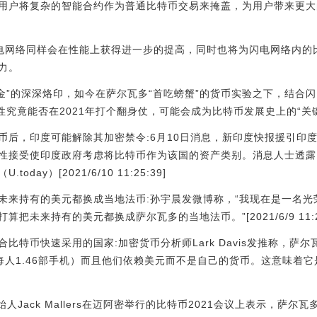
用户将复杂的智能合约作为普通比特币交易来掩盖，为用户带来更大
，闪电网络同样会在性能上获得进一步的提高，同时也将为闪电网络内
力。
黄金”的深深烙印，如今在萨尔瓦多“首吃螃蟹”的货币实验之下，结合闪电
性究竟能否在2021年打个翻身仗，可能会成为比特币发展史上的“关
币后，印度可能解除其加密禁令:6月10日消息，新印度快报援引印
性接受使印度政府考虑将比特币作为该国的资产类别。消息人士透露
ay）[2021/6/10 11:25:39]
未来持有的美元都换成当地法币:孙宇晨发微博称，“我现在是一名光
未来持有的美元都换成萨尔瓦多的当地法币。”[2021/6/9 11:24
比特币快速采用的国家:加密货币分析师Lark Davis发推称，萨尔
，每人1.46部手机）而且他们依赖美元而不是自己的货币。这意味着
人Jack Mallers在迈阿密举行的比特币2021会议上表示，萨