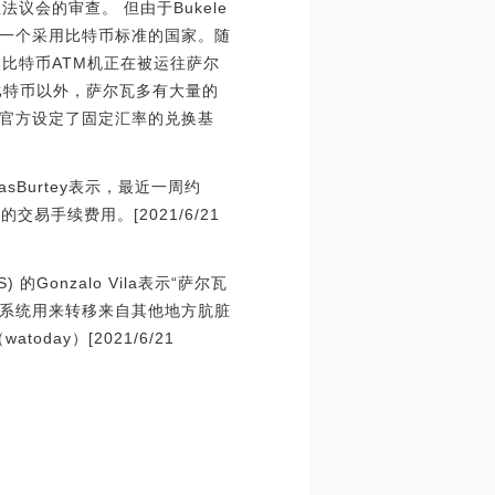
法议会的审查。 但由于Bukele
一个采用比特币标准的国家。随
 大量的比特币ATM机正在被运往萨尔
赠的比特币以外，萨尔瓦多有大量的
官方设定了固定汇率的兑换基
Burtey表示，最近一周约
交易手续费用。[2021/6/21
onzalo Vila表示“萨尔瓦
融系统用来转移来自其他地方肮脏
ay）[2021/6/21