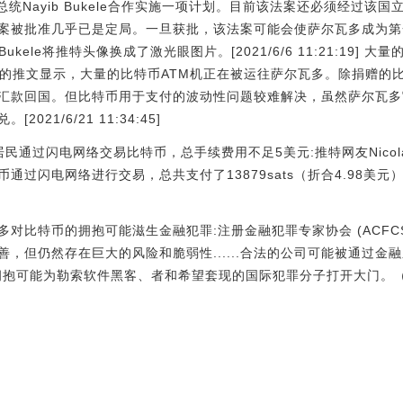
统Nayib Bukele合作实施一项计划。目前该法案还必须经过该国立
案被批准几乎已是定局。一旦获批，该法案可能会使萨尔瓦多成为第
ukele将推特头像换成了激光眼图片。[2021/6/6 11:21:19]
chive 发布的推文显示，大量的比特币ATM机正在被运往萨尔瓦多。除捐
汇款回国。但比特币用于支付的波动性问题较难解决，虽然萨尔瓦多
21/6/21 11:34:45]
通过闪电网络交易比特币，总手续费用不足5美元:推特网友Nicolas
通过闪电网络进行交易，总共支付了13879sats（折合4.98美元）的
比特币的拥抱可能滋生金融犯罪:注册金融犯罪专家协会 (ACFCS) 的G
，但仍然存在巨大的风险和脆弱性......合法的公司可能被通过金
可能为勒索软件黑客、者和希望套现的国际犯罪分子打开大门。（watod