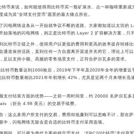
比特币来说，如何能使得用比特币买一瓶矿泉水、点一杯咖啡重新成
度成为其“全球支付货币”愿景的最大痛点所在。
闪电网络这条从一开始就争议不断的道路。大家都知道以太坊的 Laye
版开始落地的闪电网络，则正是比特币的 Layer 2 扩容解决方案，
到比特币主链之外，使得用户以更低的费用和更高的效率提存转移比
款通道保持活跃，直到任何一方自愿离开渠道并关闭它，理论上可以
，足以支持小额、高频的零售场景支付，正符合萨尔瓦多的需求。
比特币数量达到1000枚后，2019年下半年及2020年全年的增量近
比特币数量相比2021年年初增长 42%，尤其是近两个月来增长迅速
支付结算方面的优势——之前一周时间里，约 20000 名萨尔瓦
ats （折合 4.98 美元）的交易手续费。
告：这么多用户所支付的交易，费用却低廉到可以忽略不计，那在萨
眼中，闪电网络无疑会是合适的比特币支付采用选项。
期间，可以视为替代方案的稳定币支付、“ERC20比特币”支付异