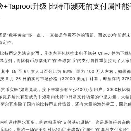
+Taproot升级 比特币濒死的支付属性
5
还是“数字黄金”多一点，一直都是争辩不休的话题。而2020年前所
值定位。
比特币定为法定货币，具体内容包括推出电子钱包 Chivo 并为下载
强心剂，将比特币濒临死亡的“全球货币”的支付属性重新拉到了大家
其中 15 至 64 岁人口百分比为 63%，即为 400 万人左右，如果都
按 6 月 26 日的实时市场价格（32000 美元）计算，即预存约 37
货币实验”如期兑现，接下来将会有至少400万新用户、3000枚比
萨尔瓦多居民有望成为中短期内比特币日常支付场景的中坚力量，大
萨尔瓦多除了国内的比特币支付场景，还有大量的海外劳工，因此
TM机运往萨尔瓦多，构建相应的“支付基础设施”，这是最值得兴奋
币地位，堪称一场完美针对比特币“全球货币”属性的“离岛支付实验