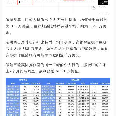
依据测算，巨鲸大概借出 2.3 万枚比特币，均值借出价钱约
为 3.3 万美金，巨鲸归还比特币买进平均价约为 3.26 万美
金。
依照售出及其归还的比特币平均价测算，这轮实际操作巨鲸
亏本大概 888 万美金。如再考虑到巨鲸借币贷款利息，这轮
实际操作巨鲸很有可能亏本做到近千万美元。
假如三轮实际操作都为同一巨鲸的个人行为，那麼巨鲸在不
上2个月的時间里，赢利贴近 6000 万美金。