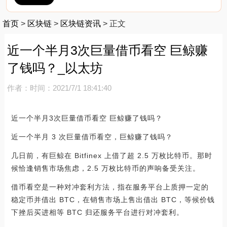
首页
>
区块链
>
区块链资讯
>
正文
近一个半月3次巨量借币看空 巨鲸赚
了钱吗？_以太坊
作者：
时间：2021/7/1 18:41:40
近一个半月3次巨量借币看空 巨鲸赚了钱吗？
近一个半月 3 次巨量借币看空，巨鲸赚了钱吗？
几日前，有巨鲸在 Bitfinex 上借了超 2.5 万枚比特币。那时
候恰逢销售市场焦虑，2.5 万枚比特币的声响备受关注。
借币看空是一种对冲套利方法，指在服务平台上质押一定的
稳定币并借出 BTC，在销售市场上售出借出 BTC，等候价钱
下挫后买进相等 BTC 归还服务平台进行对冲套利。