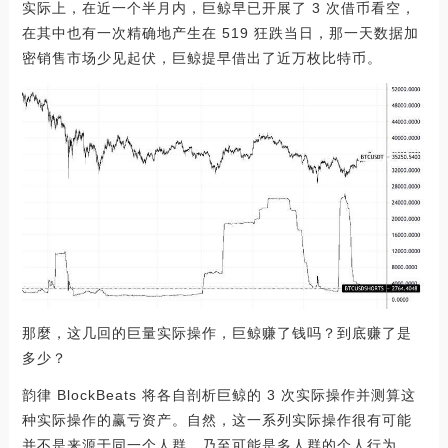
实际上，在近一个半月内，巨鲸早已开展了 3 次借币看空，
在其中也有一次精确地产生在 519 狂跌当日，那一天数据加
密销售市场少见起伏，巨鲸提早借出了近万枚比特币。
那麼，这几回的巨量实际操作，巨鲸赚了钱吗？到底赚了是
多少？
韵律 BlockBeats 将各自剖析巨鲸的 3 次实际操作并测算这
种实际操作的赢亏资产。自然，这一系列实际操作很有可能
并不是来源于同一个人群，乃至可能是多人群的个人行为。