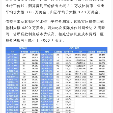
比特币价钱，测算得到巨鲸借出大概 2.1 万枚比特币，售出
平均价大概 3.68 万美金，归还平均价大概 3.48 万美金。
依照售出及其归还的比特币平均价测算，这轮实际操作巨鲸
盈利大概 4300 万美金。因为此次实际操作时间长达 2 周時
间，借币贷款利息成本费较高。扣减贷款利息成本费后，巨
鲸盈利很有可能小于 4000 万美金。