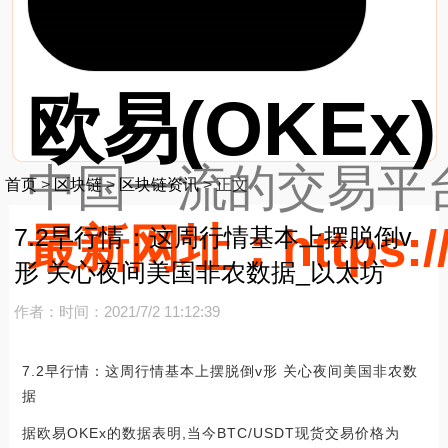
欧易(OKEx)
中国一流的交易平台
首页
>
区块链
>
区块链资讯
>
正文
最新网址：https://
7.2早行情：这周行情基本上摆脱倒v
形 关心夜间美国非农数据_以太坊
作者：
时间：2021/7/2 11:12:39
7.2早行情：这周行情基本上摆脱倒v形 关心夜间美国非农数
据
据欧易OKEx的数据表明,当今BTC/USDT现货交易价格为