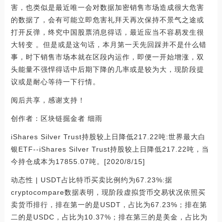
害，也类似是最近唯一会对数据加密销售市场造成很大危害
的数据了，会有可能立即危害礼拜天再次保持不景气之途或
打开反弹，终究中国股票消息得话，最近应当不容易发生很
大转变 。但是或是这句话，本月第一天先回踩并不是什么错
事，时下销售市场本就在区段内运作，即便一开始增涨，双
头能量不强悍得话中后期下降的几率或是较为大，现阶段提
议或是耐心等待一下行情。
阅后共享，感谢支持！
创作者：区块链掘金者 细雨
iShares Silver Trust持股较上日降低217.22吨:世界最大白
银ETF--iShares Silver Trust持股较上日降低217.22吨，当
今持仓成本为17855.07吨。[2020/8/15]
动态性 | USDT占比特币买卖比例约为67.23%:据
cryptocompare数据表明，现阶段虚拟货币交易状况依照买
卖货币排行，排在第一的是USDT，占比为67.23%；排在第
二的是USDC，占比为10.37%；排在第三的是美金，占比为