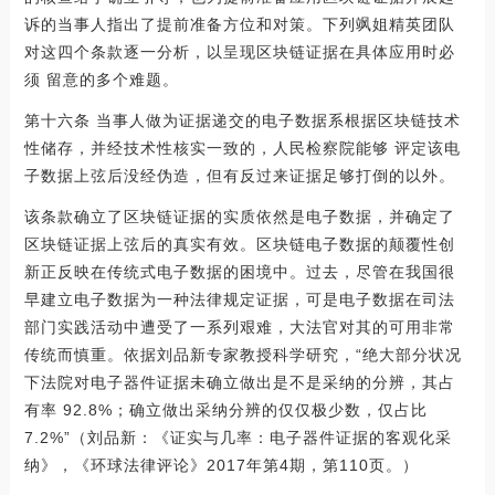
诉的当事人指出了提前准备方位和对策。下列飒姐精英团队
对这四个条款逐一分析，以呈现区块链证据在具体应用时必
须 留意的多个难题。
第十六条 当事人做为证据递交的电子数据系根据区块链技术
性储存，并经技术性核实一致的，人民检察院能够 评定该电
子数据上弦后没经伪造，但有反过来证据足够打倒的以外。
该条款确立了区块链证据的实质依然是电子数据，并确定了
区块链证据上弦后的真实有效。区块链电子数据的颠覆性创
新正反映在传统式电子数据的困境中。过去，尽管在我国很
早建立电子数据为一种法律规定证据，可是电子数据在司法
部门实践活动中遭受了一系列艰难，大法官对其的可用非常
传统而慎重。依据刘品新专家教授科学研究，“绝大部分状况
下法院对电子器件证据未确立做出是不是采纳的分辨，其占
有率 92.8%；确立做出采纳分辨的仅仅极少数，仅占比
7.2%”（刘品新：《证实与几率：电子器件证据的客观化采
纳》，《环球法律评论》2017年第4期，第110页。）