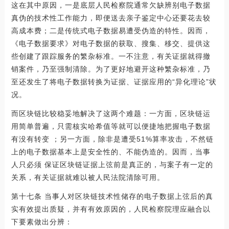
这在其中原因，一是底层人民检察院通常欠缺辨别电子数据
真伪的技术性工作能力，即便送去亲子鉴定中心还要花去较
高成本费；二是传统式电子数据易遭受伪造的特性。因而，
《电子数据要求》对电子数据的获取、搜集、移交、提供这
些创建了跟踪服务的繁杂标准。一不注意，有关证据就得撤
销案件，乃至强制清除。为了更好地避开这种繁杂标准，乃
至还发生了将电子数据转换为证据、证据应用的“异化理论”状
况。
而区块链比较稳妥地解决了这两个难题：一方面，区块链运
用简单普遍，只需核实哈希值等就可以便捷地把握电子数据
有没有转变 ；另一方面，除非是遭受51%算率攻击，不然链
上的电子数据基本上是安全性的、不能伪造的。因而，当事
人只必须 保证区块链证据上弦前是真正的，与案子有一定的
关系，有关证据就难以被人民法院清除可用。
第十七条 当事人对区块链技术性储存的电子数据上弦后的真
实有效提出质疑，并有有效原因的，人民检察院理应融合以
下要素做出分辨：