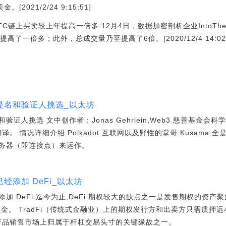
[2021/2/24 9:15:51]
C链上买卖较上年提高一倍多:12月4日，数据加密剖析企业IntoThe
了一倍多；此外，总成交量乃至提高了6倍。[2020/12/4 14:02
提名和验证人挑选_以太坊
证人挑选 文中创作者：Jonas Gehrlein,Web3 慈善基金
汉语翻译。 情况详细介绍 Polkadot 互联网以及野性的堂哥 Kusam
务器（即连接点）来运作。
添加 DeFi_以太坊
 DeFi 迄今为止,DeFi 期权较大的缺点之一是发售期权的资产
保证金。 TradFi（传统式金融业）上的期权发行方和出卖方只需质
衍生产品销售市场上归属于杆杠交易头寸的关键缘故之一。