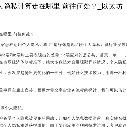
人隐私计算走在哪里 前往何处？_以太坊
在哪里 前往何处？
大家怎样运用个人隐私计算？”这好像是现阶段个人隐私计算行业发展
对c端和b端时主要表现出的差异：c端应对的是公共、普慧、单一、
在市场经济体制标准下，绝大多数技术会展现那样的情况，个人隐私
性，会发展趋势出更优化的一部分，例如什么技术较为可用哪一种种
董事局主席上官芸，根据对零幺宇宙业务流程的探讨，我们可以借此
一谈个人隐私。
户备受个人隐私被侵犯的困惑，比如个人隐私数据泄露、真实姓名找
据个人隐私难以获得维护，由于要想应用互联网技术运用，客户就迫