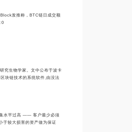
Block发推称，BTC链日成交额
:0
会科学研究生物学家。文中公布于波卡
a 全是区块链技术的系统软件,由没法
聚集水平过高 —— 客户最少必须
押远小于较大损害的资产做为保证