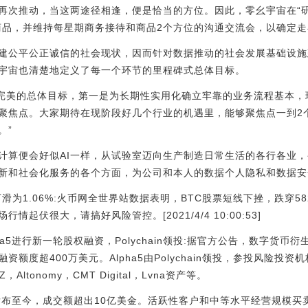
再次推动，当这两途径相逢，便是恰当的方位。因此，零幺宇宙在“研
商品，并维持每星期商务接待和商品2个方位的沟通交流会，以确定
建公平公正诚信的社会现状，因而针对数据推动的社会发展基础设施
宇宙也清楚地定义了每一个环节的里程碑式总体目标。
追求完美的总体目标，第一是为长期性实用化确立牢靠的业务流程基本
聚焦点。大家期待在现阶段好几个行业的机遇里，能够聚焦点一到2
。”
计算便会好似AI一样，从试验室迈向生产制造日常生活的各行各业，
新和社会化服务的各个方面，为公司和本人的数据个人隐私和数据安
下滑为1.06%:火币网全世界站数据表明，BTC股票短线下挫，跌穿582
情起伏很大，请搞好风险管控。[2021/4/4 10:00:53]
a5进行新一轮股权融资，Polychain领投:据官方公告，数字货币衍
度超400万美元。Alpha5由Polychain领投，参投风险投资机构
SNZ，Altonomy，CMT Digital，Lvna资产等。
9月发布至今，成交额超出10亿美金。活跃性客户和中等水平经营规模买