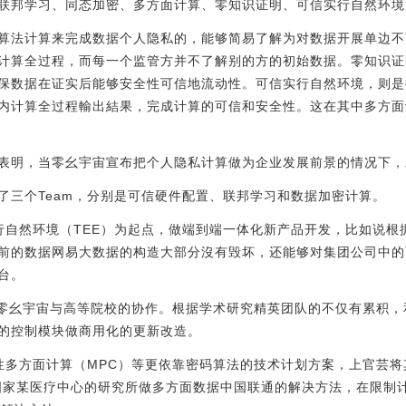
联邦学习、同态加密、多方面计算、零知识证明、可信实行自然环境
算法计算来完成数据个人隐私的，能够简易了解为对数据开展单边不
计算全过程，而每一个监管方并不了解别的方的初始数据。零知识证
保数据在证实后能够安全性可信地流动性。可信实行自然环境，则是
内计算全过程輸出結果，完成计算的可信和安全性。这在其中多方面
表明，当零幺宇宙宣布把个人隐私计算做为企业发展前景的情况下，
了三个Team，分别是可信硬件配置、联邦学习和数据加密计算。
实行自然环境（TEE）为起点，做端到端一体化新产品开发，比如说
前的数据网易大数据的构造大部分沒有毁坏，还能够对集团公司中的
台。
根据零幺宇宙与高等院校的协作。根据学术研究精英团队的不仅有累积
的控制模块做商用化的更新改造。
全性多方面计算（MPC）等更依靠密码算法的技术计划方案，上官芸将
国家某医疗中心的研究所做多方面数据中国联通的解决方法，在限制