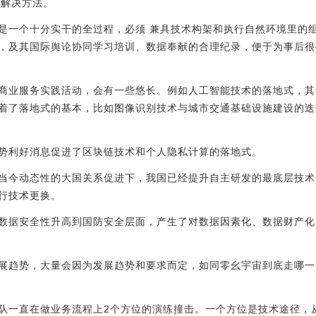
的解决方法。
是一个十分实干的全过程，必须 兼具技术构架和执行自然环境里的
，及其国际舆论协同学习培训、数据奉献的合理纪录，便于为事后很
商业服务实践活动，会有一些悠长。例如人工智能技术的落地式，其
着了落地式的基本，比如图像识别技术与城市交通基础设施建设的迭
势利好消息促进了区块链技术和个人隐私计算的落地式。
当今动态性的大国关系促进下，我国已经提升自主研发的最底层技术
行技术更换。
数据安全性升高到国防安全层面，产生了对数据因素化、数据财产化
展趋势，大量会因为发展趋势和要求而定，如同零幺宇宙到底走哪一
队一直在做业务流程上2个方位的演练撞击。一个方位是技术途径，