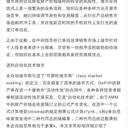
做市商则尝试降低财产价钱随時间转变的风险性。做市在传
统式上是一项繁杂的业务流程，组织以多种多样方法开展市
场竞争。她们持续调节差价和交易额度，从衍生产品销售市
场选购对冲工具，并在低延迟时间的手机软件上实行光的速
度订单信息。
正由于这般，在中间指导价订单信息簿销售市场上做市针对
个人投资者来讲十分艰难。尽管有一些程序流程能协助你保
证，但组织在基本上全部层面都具备经营规模优点。
进到自动化技术做市
全自动做市商引进了“可塑性做市商”（lazy market
making）的定义，完全颠复了原来的做市方式。DeFi中的财
产将存进一个被称作“流动性池”的合同中，各种各样投资者能
够根据流动性池开展买卖。它是“自动化技术的”，由于AMM
中的财产价钱会依据预订义的公式产生变化。在其中一个公
式计算便是Uniswap的稳定相乘公式计算x*y=k，x和y各自意
味着资金池中二种代币总的储藏量，二种代币总的总数乘积
务必自始至终相当于参量k。本文非常好地详细介绍了