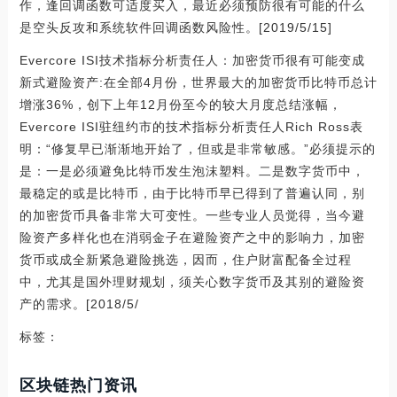
作，逢回调函数可适度买入，最近必须预防很有可能的什么
是空头反攻和系统软件回调函数风险性。[2019/5/15]
Evercore ISI技术指标分析责任人：加密货币很有可能变成
新式避险资产:在全部4月份，世界最大的加密货币比特币总计
增涨36%，创下上年12月份至今的较大月度总结涨幅，
Evercore ISI驻纽约市的技术指标分析责任人Rich Ross表
明：“修复早已渐渐地开始了，但或是非常敏感。”必须提示的
是：一是必须避免比特币发生泡沫塑料。二是数字货币中，
最稳定的或是比特币，由于比特币早已得到了普遍认同，别
的加密货币具备非常大可变性。一些专业人员觉得，当今避
险资产多样化也在消弱金子在避险资产之中的影响力，加密
货币或成全新紧急避险挑选，因而，住户財富配备全过程
中，尤其是国外理财规划，须关心数字货币及其别的避险资
产的需求。[2018/5/
标签：
区块链热门资讯