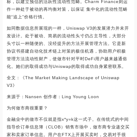
标，以建立预估的活跃性流动性范畴。Charm Finance则运
作一种处于被动的再均衡对策，以保证 集中化的流动性范畴
能“追上”价格行情。
如同数据信息所展现的一样，Uniswap V3的发展潜力并未开
发设计。处于被动、简易的流动性头寸仍占主导性，大部分
头寸以一种随便的、没经提升的方法开展管理方法。它是新
协议书搭建自动化技术链上对策的极佳机遇，协助用户积极
管理方法流动性财产，使做市针对平时DeFi用户越来越通俗
化。她们的取得成功与Uniswap的取得成功自身紧密联系。
全文：《The Market Making Landscape of Uniswap
V3》
来源于：Nansen 创作者：Ling Young Loon
为何做市商很重要？
金融业中的做市不仅就是指x*y=k这一式子。在传统式的中间
指导价订单信息簿（CLOB）销售市场中，做市商专业递交买
家和卖家订单信息。用户在FTX上开展买卖时，交易对手很