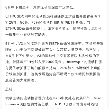
6月中下旬至今，总体流动性深层广泛降低。
ETH/USDC池中的流动性怎样追随以太坊价格开展转变呢？
将25%、50%、75%的流动性相匹配的ETH价钱，与
ETH/USD价钱开展较为。如下图所显示，能够推断，流动性
一般集中化在这种范畴内。
5月份，V3上的流动性遍布随ETH价钱紧密转变。它是有些道
理的，由于做市商能够调节头寸以获得大量花费。殊不知，
自6月中下旬至今，V3的流动性并沒有紧跟以太坊价格的下
挫。伴随着ETH价钱跌穿2000美金，Uniswap上的流动性服
务提供者扩张了她们的做市范畴，25%和75%流动性中间的
价钱差别扩张。这类发展趋势会不断吗？仅有時间和数据信
息会告知大家回答。
总结
积极主动的流动性管理方法在DeFi中仍处在发展环节，Visor
Finance现阶段的对策是以ETH/USD价钱计算出布林线指