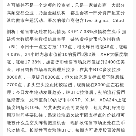
有可能并不是一个定项的投资者，只是一家做市商！大部分
高频交易企业，乃至金融机构，都是会将一部分资产配置分
派给做市主题活动。著名的做市商包含Two Sigma、Citad
剖析 | 销售市场处在轮动情况 XRP17.38%涨幅榜主流币:据
链塔大数据平台数据信息表明，链塔虚拟货币总体指数值
（BI）今日十一点左右报1173点，相比昨日增涨46点，涨幅
4.08%。24小时内总市值前10的贷币8涨2跌，XRP大幅度增
涨，涨幅17.38%，加密货币销售市场总市值提升2400亿美
金。昨日销售市场再次梳理后拉涨，在其中BTC多次拉涨
8000点，一度提升8300点，但欠缺充足支撑点后下降磨练
7700点，多头空头拉距比较猛烈，现阶段在8000点左右梳
理；今日发生轮动发展趋势，继BTC拉涨后，别的流行贷币
逐渐普涨，总市值前10的贷币中XRP、XLM、ADA24h上涨
幅度均超出10%。的共识交流会将要完毕，短期内利好消息
周期时间将要以往，迅速拉涨后欠缺牢固支撑点的价钱很可
能被什么是空头阵营把握机会，现阶段销售市场正处在货币
轮动情况。长期性再次涨跌BTC，短期内可适度股票波段操