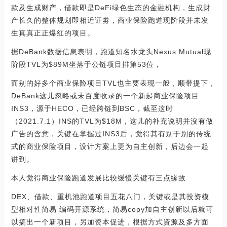
款及生成财产，借款即是DeFi绿色生态的金融机构，生成财
产长久的整体规划即相近证劵，商业保险跑道现阶段并未发
生真真正正爆红的项目。
据DeBank数据信息表明，跑道知名水龙头Nexus Mutual现
阶段TVL为$89M坐落于公链项目排第53位，
而别的好多个商业保险项目TVL也主要表现一般，顺带提下，
DeBank这儿忽略或未百度收录的一个新起商业保险项目
INS3，源于HECO，已经跨链到BSC，截至这时
（2021.7.1）INS的TVL为$18M，这儿的补充说明并沒有做
广告的含意，关键在掌握过INS3后，觉得其有别于别的传统
式的商业保险项目，设计方案上更为自主创新，后边会一起
讲到。
本人觉得商业保险跑道发展比较缓慢关键有三点缘故
DEX、借款、重机池跑道项目五花八门，关键或是其投资模
型相对性简易 编码开源系统，简易copy加自主创新以后就可
以搞出一个新项目，另加资本促进，根据方式資源及多方面