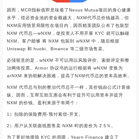
因而，MCR指标值即意味着了Nexus Mutua项目的身心健康
水平，偿还资金池的资金额越大，NXM代币总价钱越高，但
NXM应用情景局限性在项目内，因而精英团队公布了包裝型
NXM 代币总—wNXM，使投资人不用开展 KYC 就可以触碰
NXM。客户能够 将 NXM 包裝到 wNXM 中，随后根据
Uniswap 和 huobi、Binance 等二级市场售卖。
必须留意的是，wNXM 不可以用以风险评价、索赔评定和整
治网络投票。Armor 协议书的运行根据将 wNXM 变换为
arNXM 来协助解决困难，提高了NXM代币总的资本高效率。
NXM 代币总与别的整治代币总不一样，其价钱由公式计算操
纵。因而，互帮互助互惠会有利于提升可以用资本并提升
NXM 的价钱。盈利来源于有两个：
1）扣除的保险费用-预付索偿-开支。
2）用户从关联曲线图售卖 NXM 时的差价为 2.5％。
为了更好地摆脱 KYC 的局限，Yearn Finance 建立了