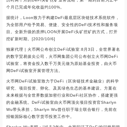
个月已完成年化收益约100%。
据统计，Loon致力于构建DeFi最底层区块链技术系统软件，
为全部用户给予简易、便捷、安全性的DeFi技术性和服务项
目。全新升级的质押LOON开展DeFi头矿挖矿的方式，打开
挖矿新时期。[2020/10/6]
独家代理 | 火币网公布创立DeFi试验室:8月3日，全世界著名
的数字贸易拔尖公司，火币网集团公司公布创立火币网DeFi
试验室，将资金投入数千万美元做为原始基金投资，由火币
网DeFi试验室开展管理方法。
火币网DeFi试验室致力于DeFi（区块链技术金融业）的科学
研究、项目投资、卵化、及其绿色生态的基本建设。方案在
未来根据与全世界数据加密行业和DeFi社区协作，搭建更强
的金融系统。DeFi试验室由火币网顶尖项目投资官Sharlyn
Wu带头承担，Sharlyn Wu曾任职于瑞士联合银行，先前在
招银国际核心数字货币投资工作中。
Sharlyn Wu表明：“过去2年中，大家印证了DeFi的问世和指