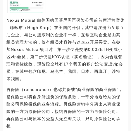
Nexus Mutual 由美国德国慕尼黑再保险公司前首席运营官休
· 耶稣布（Hugh Karp）在美国的开创，其申请注册为互帮互
助企业。与公司股东制的企业不一样，互帮互助企业是由其
组员管理方法的，仅有组员才容许与该企业开展买卖。在参
加Nexus Mutual项目时，第一步便是交纳0.002ETH变成小
区vip会员，第二步便是KYC认证（实名验证），因为合规管
理和管控缘故，现阶段全球有17个我国的客户没法变成vip会
员，在其中包含印尼、乌克兰、我国、日本、西班牙、沙特
等我国。
再保险（reinsurance）也称共保或"商业保险的商业保险"，
指保险公司将自身所担负的保险条款，一部分地返给别的保
险公司保险投保的业务流程。再保险营销中分离出来商业保
险的一方为原保险公司，接纳再保险的一方为再保险公司。
再保险公司与原本的受益人无立即关联，只对原保险公司承
担