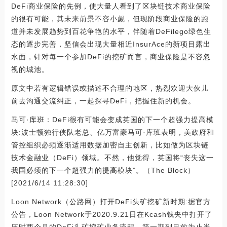
DeFi商业保险的先例，使大量人看到了区块链技术商业保险
的很有可能，其未来前景不容小觑，但现阶段商业保险的跑
道并未发展趋势到百花争艳的水平，伴随着DeFilego绿色生
态的逐步完善，坚信会出现大量相近InsurAce的新项目露出
水面，针对每一个参加DeFi的挖矿而言，商业保险是不容忽
视的城池。
原文中若有逻辑错误或描述不合理的地区，热烈欢迎大伙儿
前去沟通交流纠正，一起探寻DeFi，把握住新的机会。
马可·库班：DeFi很有可能会变成英国的下一个超强力提高模
块:波士顿独行侠队老总、亿万富豪马可·库班表明，美政府和
管控组织必须逐渐适用数据加密自主创新，比如做为区块链
技术金融业（DeFi）领域。不然，他觉得，英国将“丧失这一
我国必须的下一个超强力的提高模块”。（The Block）
[2021/6/14 11:28:30]
Loon Network（公路网）打开DeFi头矿挖矿新时期:据官方
公告，Loon Network于2020.9.21日在Kcash钱夹中打开了
历时两个月的DeFi头矿挖矿业务流程，第一期到目前为止半