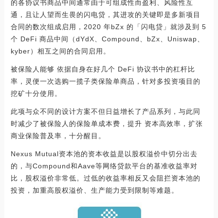
的各协议书商品中间通常由于可组成性而盈利、风险性互
通，且让人望而生畏的闪电贷，其进攻的关键即是多新项目
合同的数次组成启用，2020 年bZx 的「闪电贷」就涉及到 5
个 DeFi 商品中间（dYdX、Compound、bZx、Uniswap、
kyber）相互之间的合同启用。
被保险人能够 依据自身在好几个 DeFi 协议书中的杠杆比
率，灵便一次选购一揽子类保险单商品，针对多投资项目的
挖矿十分使用。
此项与众不同的设计方案不但日益增长了产品系列，与此同
时减少了被保险人的保险单成本费，提升 资本高效率，扩张
商业保险普及率，十分醒目。
Nexus Mutual资本池的资本收益是以股权溢价中切分出去
的，与Compound和Aave等网络贷款平台的基准收益率对
比，股权溢价非常低。过低的收益率相反又会阻拦资本池的
投资，加重高股权溢价、生产能力受到限制等难题。