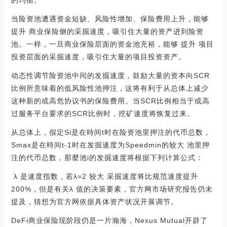
当险资池遭遇资金短缺、风险性增加、保险费用上升，能够
提升 商业保险侧的采掘速度，吸引住大量的资产进到险资
池。一样，一旦商业保险层面的资金池充裕，能够 提升 项目
投资层面的采掘速度，吸引住大量的项目投资资产。
动态性调节险资池中间的发掘速度，鼓励大量的资本向SCR
比例所意味着的低风险性池押注，这将有利于从总体上减少
这种新的或高危协议书的保险费用。当SCR比例相当于或高
过服务平台要求的SCR比例时，挖矿速度将恢复过来。
从总体上，假定Si是在時间t时在险资池里押注的代币总数，
Smax是在時间t-1时在发掘速度为Speedmin的较大 池里押
注的代币总数，那麼池i的发掘速度将根据下列计算公式：
λ 是速度指数，若λ=2 较大 采掘速度将比规范速度提升
200%，但是有关λ 值的决策要素，官方网市场研究报告仍未
提及，猜想为官方网依据具体资产状况开展调节。
DeFi商业保险现阶段仍是一片瀚海，Nexus Mutual开辟了