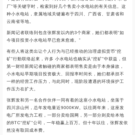
厂”等关键字时，检索到好几个售卖小水电站的有关信息。这
种小水电站，隶属地域关键遍布于四川、广西省、甘肃省和
云南省等地。
新闻记者联络到包含张辉发以内的3个商家，她们都表明“如
今项目投资小水电站早已愈来愈难。”
有些人将这类出让个人行为与已经推动的治理虚拟货币“挖
矿”行動联络起來，许多 小水电站也确实从“挖矿”中获益，但
第一财经新闻记者触碰的商家都表明售卖是由于本身缘故，
小水电站早期项目投资极大、回报率时间长，她们都承担不
一样的经营工作压力，与此同时，现阶段遭遇的环境保护工
作压力在扩大。
张辉发和另一名合作伙伴一同有着的这座小水电站，坐落于
四川凉山州，总年发电量近9000KW。以往两年来，这座发
电厂所发电力工程，一部分卖给国网，另一部分则卖给本地
的BTC“挖矿”公司，一年稳赢上百万。但十年以往，张辉发依
然沒有取回成本费。