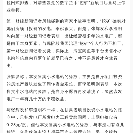
拉网式排查，对清查发觉的数字货币“挖矿”新项目尽量马上停
业整顿。
第一财经新闻记者所触碰到的商家小故事表明，“挖矿”确实对
她们所项目投资的发电厂奉献很大。但是，张辉发和李澄明
均向第一财经新闻记者表明，出让经营很多年的水电厂，都
是由于本身要素，与现阶段我国治理“挖矿”个人行为不相干。
第一财经新闻记者发觉，实际上，淘宝闲鱼等平台出售小水
电站的信息内容两年前就早已有之，并不是最近才突然冒
出。
张辉发称，本次售卖小水电站的缘故，主要是自身项目投资
的房地产板块发生了周转资金艰难。而李澄明则表明，本次
售卖小水电站的缘故，是自身不愿再再次清洗了，虽然该发
电厂一年有几十万的平稳收益。
与张辉发和李澄明不一样，在甘肃省项目投资小水电站的陈
立中，只把发电厂所发电力工程卖给国网，上网电价仅有
0.23元/度。但他本次售卖小水电站的缘故，与李澄明有点儿
相近，合作伙伴中没人想要再次去管理方法。另一个缘故