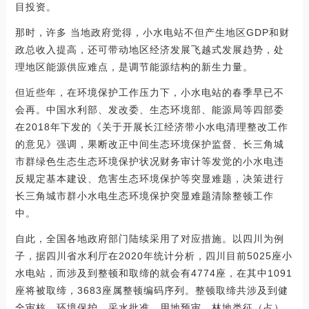
目投资。
那时，许多 当地政府觉得，小水电站不但产生地区GDP和财
政总收入提高，还可带动地区经济发展飞越式发展趋势，处
理地区能源供应难点，是调节能源结构的新生力量。
但近些年，在环境保护工作压力下，小水电站的春季早已不
会再。中国水利部、发改委、生态环境部、能源局等四部委
在2018年下发的《关于开展长江经济带小水电清理整改工作
的意见》强调，果断改正中间生态环境保护监督、长三角城
市群绿色生态生态环境保护状况财务审计等发觉的小水电违
反规定基本建设、危害生态环境保护等突显难题，决策进行
长三角城市群小水电生态环境保护突显难题清除整顿工作
中。
自此，全国各地政府部门陆续采用了对应措施。以四川为例
子，据四川省水利厅在2020年统计分析，四川目前5025座小
水电站，而涉及到整顿和取缔的就会有4774座，在其中1091
座将被取缔，3683座属整顿编码序列。整顿取缔共涉及到健
全审核、环境保护、采水批准、用地预审、林地类征（占）