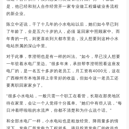
是，他已经和别人合作经营开一家专业做工程爆破业务流程
的新企业。
陈立中还说，干了十几年的小水电站以后，她们如今早已到
了年龄了，全是五六十岁的人，必须 返回家中照顾家中。而
年青的一代，则更喜欢到大都市里去，没人想要到这种小水
电站所属的深山中里。
对于此事，李澄明也是有一样的叫法。“如今，早已没人想要
一年驻着水电厂里边。”很多年来，承担帮李澄明照看这座发
电厂的，是一名五十多岁的老员工，月工资有4000元，这在
广西柳州市本地算得上非常好的收益，但如今这一老员工还
要离职回家家乡了。
“很多小水电站，一般只需一个职工在看管，长期在那类地区
待在家里，会让一个人觉得十分孤单。”她们中有些人说，“每
日冲着呼啦啦的水流声，你都不清楚和为什么说个话。”
和全部水电厂一样，小水电站也是粗放经营。降雨量多的情
况下，发电厂所发电力工程就多，项目投资发电厂的收益也