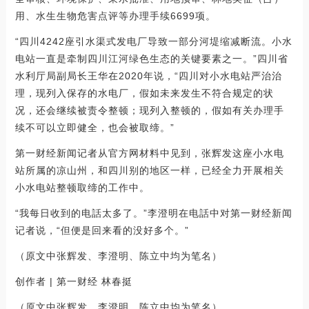
用、水生生物危害点评等办理手续6699项。
“四川4242座引水渠式发电厂导致一部分河堤缩减断流。小水
电站一直是牵制四川江河绿色生态的关键要素之一。”四川省
水利厅局副局长王华在2020年说，“四川对小水电站严治治
理，现列入保存的水电厂，假如未来发生不符合规定的状
况，还会继续被责令整顿；现列入整顿的，假如有关办理手
续不可以立即健全，也会被取缔。”
第一财经新闻记者从官方网材料中见到，张辉发这座小水电
站所属的凉山州，和四川别的地区一样，已经全力开展相关
小水电站整顿取缔的工作中。
“我每日收到的电話太多了。”李澄明在电話中对第一财经新闻
记者说，“但便是回来看的没好多个。”
（原文中张辉发、李澄明、陈立中均为笔名）
创作者 | 第一财经 林春挺
（原文中张辉发、李澄明、陈立中均为笔名）