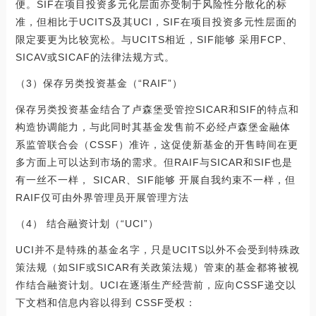
便。SIF在项目投资多元化层面亦受制于风险性分散化的标
准，但相比于UCITS及其UCI，SIF在项目投资多元性层面的
限定要更为比较宽松。与UCITS相近，SIF能够 采用FCP、
SICAV或SICAF的法律法规方式。
（3）保存另类投资基金（“RAIF”）
保存另类投资基金结合了卢森堡受管控SICAR和SIF的特点和
构造协调能力，与此同时其基金发售前不必经卢森堡金融体
系监管联合会（CSSF）准许，这促使新基金的开售時间在更
多方面上可以达到市场的需求。但RAIF与SICAR和SIF也是
有一丝不一样， SICAR、SIF能够 开展自我约束不一样，但
RAIF仅可由外界管理员开展管理方法
（4） 结合融资计划（“UCI”）
UCI并不是特殊的基金名字，只是UCITS以外不会受到特殊政
策法规（如SIF或SICAR有关政策法规）管束的基金都将被视
作结合融资计划。UCI在逐渐生产经营前，应向CSSF递交以
下文档和信息内容以得到 CSSF受权：