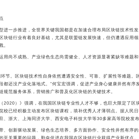
点
型进一步推进，全世界关键我国都是在加速合理布局区块链技术性发
区块链行业有着良好基础，尤其是联盟链发展快速，但仍遭遇应用领
戰。
运用尚不成熟、产业绿色生态尚需健全、人才资源显著紧缺等难题和
期环节。区块链技术性自身依然遭遇安全性、可靠、扩展性等难题。
段都还没产业化落地式。”何宝宏强调，促进产业身心健康井然有序
链规范服务体系，营销推广和普及化区块链的关键技术。
（2020）》强调，在我国区块链专业性人才不够，也巨大限定了区
院校已经积极主动发布区块链课程，填补优秀人才薄弱点。据人民日
旦、浙大、上海同济大学、西安电子科技大学等30多家高等院校发
带、创新驱动发展、绿色生态培养、多方面协作、安全性井然有序的
的至关重要的问题，勤奋促进在我国在区块链行业获得产业新优点。