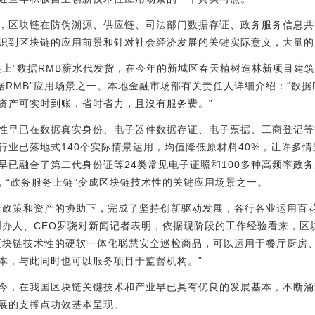
，区块链在防伪溯源、供应链、司法部门数据存证、政务服务信息共
识到区块链的应用前景和针对社会经济发展的关键实际意义，大量的
上”数据RMB薪水代发货，在今年的新城区春天植树造林新项目建筑
据RMB”应用场景之一。本地金融市场部有关责任人详细介绍：“数据
资产可实时到账，省时省力，且沒有服务费。”
性早已在数据真实身份、电子器件数据存证、电子票据、工商登记等好
业已落地式140个实际情景运用，均值降低原材料40%，让许多情
早已融合了第二代身份证等24类常见电子证照和100多种高频率政
，“政务服务上链”变成区块链技术性的关键应用场景之一。
行政策和资产的协助下，完成了坚持创新驱动发展，各行各业运用百
创办人、CEO罗骁对新闻记者表明，依据现阶段的工作经验看来，区
区块链技术性的硬软一体化聪慧安全巡检商品，可以运用于餐厅厨房
本，与此同时也可以服务项目于监督机构。”
今，在我国区块链关键技术和产业早已具有优良的发展基本，不断涌
展的支撑点功效基本呈现。