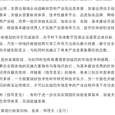
运用，支撑点领域企业战略转型和产业高品质发展，加速运用自主创
基本，关键从质量标准体系、技术性服务平台、品质知名品牌、网络
局产业链，培养一批区块链名品店、知名企业、名园，基本建设开源
程，根据基本建设优秀人才实践产业基地等方法，提升区块链职业技
整体规划的详尽完成途径，合乎时下具体数字贸易企业愿景总体目标
业，乃至一些地区根据招商引资工作等方法得出极大特惠，吸引住全
的关键实际意义，与此同时也确立了将来产业发展集聚区的总数。
好是的发展阶段，与此同时也终将遭遇更加猛烈的市场竞争和挑戰。
事后全国各地的实施方案颁布与落地式执行，为基本建设优秀的区块
经理肖颖浩觉得，伴随着《指导意见》的颁布，将来三到五年愈来愈
司来讲，一方面要搞好技术性科学研究和技术实力，另一方面也关键
贝的商业运营模式，才可以在猛烈市场竞争的产业自然环境下存活发
布《指导意见》，有利于进一步压实在我国区块链发展基本，加速关
态管理体系，完成超越发展。
点发展现行政策归纳。造表：邓理天（见习）