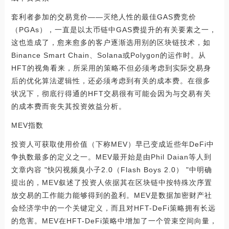
套利者参加的交易竟价——灭绝人性的最佳GAS费竞价
（PGAs），一直是以太币链中GAS费提升的有关要素之一，
这也造成了，愈来愈多的客户逐渐选用别的区块链技术，如
Binance Smart Chain、Solana或Polygon的运作时。从
HFT的视角看来，所采用的策略不但必须考虑到实际交易身
后的优化算法逻辑性，还必须考虑到有关的成本费。在很多
状况下，彻底行得通的HFT交易很有可能会因为与交易有关
的成本费而丧失其投资效益分析。
MEV指数
投资人可获取使用价值（下称MEV）早已变成近些年DeFi中
争执数最多的定义之一。MEV最开始是由Phil Daian等人到
文章内容 "快闪视频臭小子2.0（Flash Boys 2.0） "中明确
提出的，MEV叙述了投资人依据其在区块链中按特殊次序置
放交易的工作能力能够得到的盈利。MEV是数据加密财产社
会经济学中的一个关键定义，而且对HFT-DeFi策略拥有长远
的危害。MEV在HFT-DeFi策略中增加了一个管束空间向量，