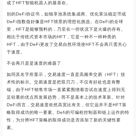
成了HFT智能机器人的最喜欢。
别的DeFi协议书，如独享池系统集成商、优化算法稳定币或
DeFi指数值好像是HFT情景的理想化挑选。在DeFi的全球
里，HFT是能够预料的，乃至在一些状况下是火爆的存有。
相比于传统式资本市场的HFT，它是一种不一样种类的
HFT，由于DeFi更改了交易自然环境使HFT不会再只需关心
于速度。
不会再只是是速度的难题了
如同其名字所显示，交易速度一直是高频率交易（HFT）技
术性的标示。交易速度是把双刃刀，不仅有好处也是有弊
端，由于HFT销售市场一直紧紧围绕着尝试在速度上得到无
足轻重的优点而发展趋势，而不是基本上的技术革新。针对
DeFi而言，交易速度依然高宽比有关，但它远并不是HFT策
略取得成功的唯一要素。Defi的可编程控制器和链上运作的特
性，为分辨HFT策略的取得成功是否添加了新的关键性要
素。