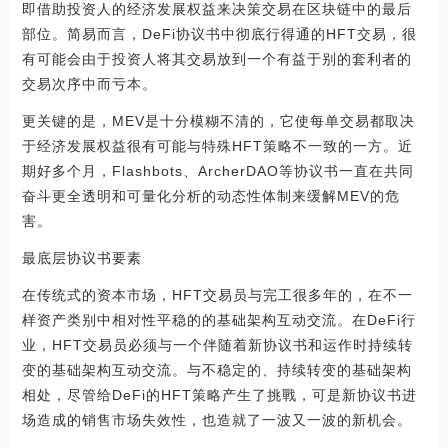
即借助投资人的经济发展权益来决策交易在区块链中的最后
部位。简易而言，DeFi协议书中彻底行得通的HFT交易，很
有可能会由于投资人将其交易放到一个有益于别的套利者的
交易次序中而亏本。
更关键的是，MEV是十分模糊不清的，它使每单交易都取决
于经济发展权益很有可能与特殊HFT策略不一致的一方。近
期好多个月，Flashbots、ArcherDAO等协议书一直在共同
奋斗更全透明和可量化分析的动态性体制来缓解MEV的危
害。
最底层协议书要素
在传统式的资本市场，HFT交易员与完工很多年的，在不一
样资产类别中相对性平稳的的基础架构互动交流。在DeFi行
业，HFT交易员必须与一个伴随着新协议书和运作时持续转
变的基础架构互动交流。与不稳定的、持续转变的基础架构
相处，尽管给DeFi的HFT策略产生了挑戰，可是新协议书进
场造成的销售市场失效性，也造就了一波又一波的新机会。