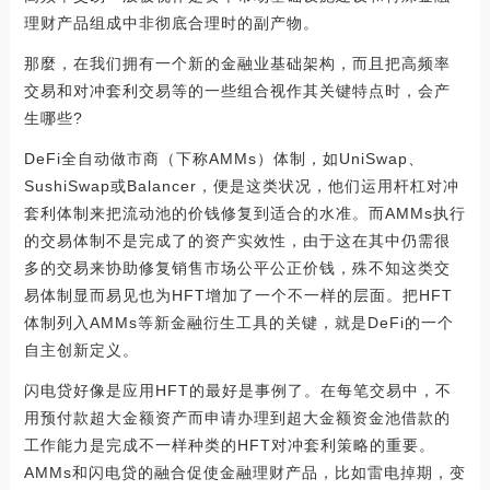
理财产品组成中非彻底合理时的副产物。
那麼，在我们拥有一个新的金融业基础架构，而且把高频率
交易和对冲套利交易等的一些组合视作其关键特点时，会产
生哪些?
DeFi全自动做市商（下称AMMs）体制，如UniSwap、
SushiSwap或Balancer，便是这类状况，他们运用杆杠对冲
套利体制来把流动池的价钱修复到适合的水准。而AMMs执行
的交易体制不是完成了的资产实效性，由于这在其中仍需很
多的交易来协助修复销售市场公平公正价钱，殊不知这类交
易体制显而易见也为HFT增加了一个不一样的层面。把HFT
体制列入AMMs等新金融衍生工具的关键，就是DeFi的一个
自主创新定义。
闪电贷好像是应用HFT的最好是事例了。在每笔交易中，不
用预付款超大金额资产而申请办理到超大金额资金池借款的
工作能力是完成不一样种类的HFT对冲套利策略的重要。
AMMs和闪电贷的融合促使金融理财产品，比如雷电掉期，变