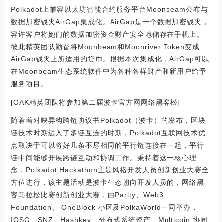
Polkadot上兼容以太坊智能合约服务平台Moonbeam公布与
数据加密钱夹AirGap集成化。AirGap是一个数据加密钱夹，
容许客户将她们的数据加密资金财产安全地储存在手机上。
彼此精英团队勤奋将Moonbeam和Moonriver Token变成
AirGap钱夹上所适用的贷币。根据本次集成化，AirGap可以
在Moonbeam生态系统软件中为各种各样财产和新用户给予
服务项目。
[OAK精英团队将参加第二届波卡官方网网络黑客松]
随着着对映异构跨链协议书Polkadot（波卡）的发布，区块
链技术时期迈入了多链互连的时期，Polkadot互联网技术优
点取决于可以将好几条不尽相同的平行链连接在一起，平行
链中间能够开展跨链互动和协调工作。秉持着这一核心理
念，Polkadot Hackathon主题风格开发人员创新创业大赛全
方位进行，该主题活动是波卡生态朝向开发人员的，网络黑
客马拉松比赛创新创业大赛，由Parity、Web3
Foundation、 OneBlock 小区及PolkaWorld一同举办，
IOSG、SNZ、Hashkey、分布式系统资产、Multicoin 协同