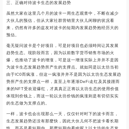
三、正确对待波卡生态的发展趋势
虽然大家在这里几个月的波卡一周生态观查中，不断在减少
大伙儿的预估，但从大家社群营销里大伙儿闲聊的状况看
来，仍然有许多的盆友对波卡的短期内发展趋势抱经历大的
预估。
毫无疑问波卡是个好项目，可是好项目也必须時间让其发展
趋势生态。现阶段而言，因为以前数字货币销售市场的火
爆，也推动了波卡的增涨，可是这一增涨实际上并并不是因
为波卡生态发展趋势所产生的支撑点。就如同是以太坊当初
由于lC0而疯涨，但这一疯涨并并不是因为以太坊生态发展趋
势所产生的支撑点一样，直至上年逐渐DeFi走红及其接踵而
来的NFT受欢迎爆红，才真真正正将以太坊生态的使用价值
体现到价钱上，而这一轮以太坊价钱的疯涨则是有切切实实
的生态做为支撑点的。
一样，波卡也会出现那么一天，仅仅针对时下的波卡而言，
生态发展趋势还没有那麼快，因此大伙儿何不把波卡看长期
性，而不是看短期内。那麼短期内看啥呢？以太坊的生态发