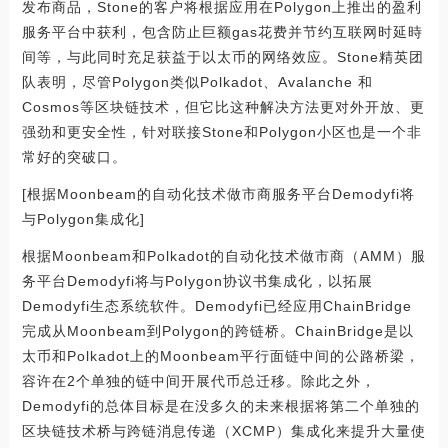
发布商品，Stone的客户将根据应用在Polygon上推出的盈利
服务平台中获利，包含防止巨额gas花费并节约互联网时延時
间等，与此同时充足获益于以太币的网络效应。Stone精英团
队表明，尽管Polygon类似Polkadot、Avalanche 和
Cosmos等区块链技术，但它比这种解决方法更对外开放、更
强劲和更安全性，针对联接Stone和Polygon小区也是一个非
常好的突破口。
[根据Moonbeam的自动化技术做市商服务平台Demodyfi将
与Polygon集成化]
根据Moonbeam和Polkadot的自动化技术做市商（AMM）服
务平台Demodyfi将与Polygon协议书集成化，以拓展
Demodyfi生态系统软件。Demodyfi已经应用ChainBridge
完成从Moonbeam到Polygon的跨链桥。ChainBridge是以
太币和Polkadot上的Moonbeam平行面链中间的公路桥梁，
容许在2个单独的链中间开展代币总迁移。除此之外，
Demodyfi的总体目标是在没多久的未来根据将第二个单独的
区块链技术桥与跨链消息传递（XCMP）集成化来提升大量使