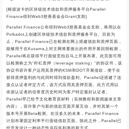
[根据波卡的区块链技术借款和质押服务平台Parallel
Finance得到Web3慈善基金会Grant支助]
Parallel Finance公布得到Web3慈善基金会支助，将用以在
Polkadot上创建区块链技术借款和质押服务平台。目前为
止，Parallel Finance已在检测在网上搭建借款和质押页面，
能够用于在Kusama上对主网将要推出的作用开展回朔检测，
Parallel将在获得平行面链竞拍后马上开展布署。此页面可用
以检测称之为“杆杠质押（leverage staking）”的协议书，该
协议书容许客户运用其质押的KSM和DOT开展借款，便于在
获得质押盈利的与此同时得到借款盈利。Parallel还搭建了连
接点认证者评定方式，该方式应用其质押页面。此方式用以
依据认证者的信誉度历史时间为客户特定最好认证者。
Parallel早已给予文化教育原材料（实例教程和新闻媒体文章
内容），容许客户与新的借款页面开展互动，并对其第一个
版本号开展Beta检测。在没多久的未来，Parallel Finance
计划布署固定利率平行面链借款页面。除此之外，Parallel已
经开发设计一种动态性追踪年利率的新方式。