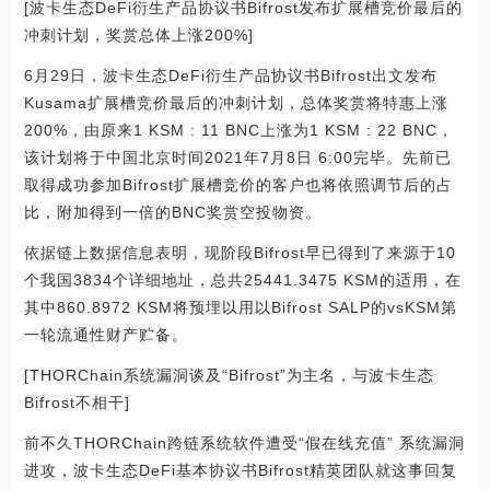
[波卡生态DeFi衍生产品协议书Bifrost发布扩展槽竞价最后的
冲刺计划，奖赏总体上涨200%]
6月29日，波卡生态DeFi衍生产品协议书Bifrost出文发布
Kusama扩展槽竞价最后的冲刺计划，总体奖赏将特惠上涨
200%，由原来1 KSM : 11 BNC上涨为1 KSM : 22 BNC，
该计划将于中国北京时间2021年7月8日 6:00完毕。先前已
取得成功参加Bifrost扩展槽竞价的客户也将依照调节后的占
比，附加得到一倍的BNC奖赏空投物资。
依据链上数据信息表明，现阶段Bifrost早已得到了来源于10
个我国3834个详细地址，总共25441.3475 KSM的适用，在
其中860.8972 KSM将预埋以用以Bifrost SALP的vsKSM第
一轮流通性财产贮备。
[THORChain系统漏洞谈及“Bifrost”为主名，与波卡生态
Bifrost不相干]
前不久THORChain跨链系统软件遭受“假在线充值” 系统漏洞
进攻，波卡生态DeFi基本协议书Bifrost精英团队就这事回复