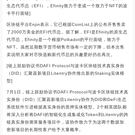
生态代币总（EFI），Efinity致力于变成一个致力于NFT的波
卡平行面链]
区块链平台Enjin表示，它已根据CoinList上的公布开售售卖
了2000万美金的EFI代币总。据了解，EFI是Efinity的原生态
代币总，Efinity是一个根据Polkadot的平行面链，致力于
NFT。虽然近期数字货币销售市场有一定的下降，但本次售
卖说明大家对尽快选购新代币总的兴趣爱好仍在再次。
[链上鼓励协议书DAFI Protocol与波卡区块链技术真实身份
（DID）汇聚器新项目Litentry协作推出新的Staking实体模
型]
7月1日，链上鼓励协议书DAFI Protocol与波卡区块链技术真
实身份（DID）汇聚器新项目Litentry协作为DID和DeFi生态
系统软件引进根据真实身份的质押实体模型。2个精英团队都
将深入分析将DAFI的智能化生成集成化Token到Litentry的跨
链真实身份测算服务项目中，该协作致力于为这两个数据加
密新项目的长期性客户给予大量概率。