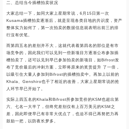
二、总结当今插槽拍卖状况
大家总结一下，如同大家上星期常说，6月15日第一次
Kusama插槽拍卖逐渐后，就是呈现各类目地的共识度，资产
整体实力如何了，第一次拍卖的数据信息就表明出前三的排
行沒有伏笔。
而第四五名的差别并不大，这就代表着第四名的部位是有市
场竞争的，因此我们可以见到一些新项目方逐渐公布参加插
槽拍卖了，还可以见到早已参加拍卖的新项目，如Bifrost发
布了竞价最后的冲刺方案，立即将原来的奖赏提升 了一倍，
以吸引住大量人参加到Bifrost的插槽拍卖中。再加上以前的
Khala、Genshiro也干了相近的改善，大家上星期常说的抢
人环节早已开始了。
实际上四五名的Khala和Bifrost所参加竞价的KSM也超出第
六、七名一大半了，但终究差别仅有上百万美元的KSM之
差，因此即便早已有非常大优点了，也迫不得已再努把力再
鼓励一把，以防夜长梦多。