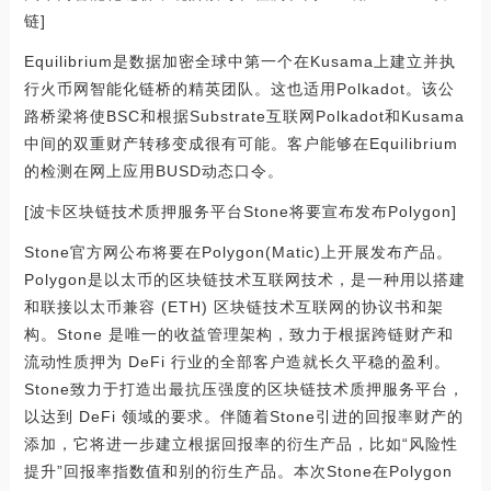
链]
Equilibrium是数据加密全球中第一个在Kusama上建立并执
行火币网智能化链桥的精英团队。这也适用Polkadot。该公
路桥梁将使BSC和根据Substrate互联网Polkadot和Kusama
中间的双重财产转移变成很有可能。客户能够在Equilibrium
的检测在网上应用BUSD动态口令。
[波卡区块链技术质押服务平台Stone将要宣布发布Polygon]
Stone官方网公布将要在Polygon(Matic)上开展发布产品。
Polygon是以太币的区块链技术互联网技术，是一种用以搭建
和联接以太币兼容 (ETH) 区块链技术互联网的协议书和架
构。Stone 是唯一的收益管理架构，致力于根据跨链财产和
流动性质押为 DeFi 行业的全部客户造就长久平稳的盈利。
Stone致力于打造出最抗压强度的区块链技术质押服务平台，
以达到 DeFi 领域的要求。伴随着Stone引进的回报率财产的
添加，它将进一步建立根据回报率的衍生产品，比如“风险性
提升”回报率指数值和别的衍生产品。本次Stone在Polygon