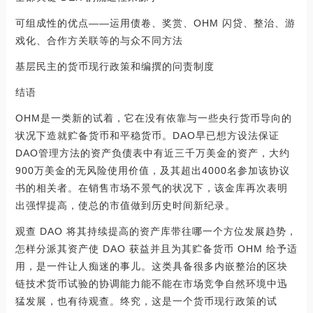
可组成性的优点——运用债卷、奖赏、OHM 闪贷、整治、游
戏化、合作方关联等的与众不同方法
基层民主的货币现行政策和编撰的问责制度
结语
OHM是一类新的试着，它在没有依靠与一些央行货币导向的
状况下造就贮备货币和平稳货币。DAO早已想方设法保证
DAO管理方法的资产负债表中有近三千万美金的资产，大约
900万美金的无风险使用价值，及其超出4000名参加该协议
书的相关者。在销售市场不景气的状况下，该金库再次表明
出强悍提高，使总的市值做到历史时间新纪录。
观查 DAO 将其持续提高的资产库带往哪一个方位发展趋势，
怎样分派其资产使 DAO 获益并且为其贮备货币 OHM 给予适
用，是一件让人痴迷的事儿。这类具备很多内嵌整治的区块
链技术货币试验的协调能力能不能在市场竞争自然环境中迅
猛发展，也有待观查。终究，这是一个货币现行政策的试