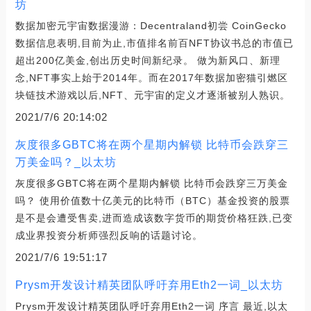
坊
数据加密元宇宙数据漫游：Decentraland初尝 CoinGecko
数据信息表明,目前为止,市值排名前百NFT协议书总的市值已
超出200亿美金,创出历史时间新纪录。 做为新风口、新理
念,NFT事实上始于2014年。而在2017年数据加密猫引燃区
块链技术游戏以后,NFT、元宇宙的定义才逐渐被别人熟识。
2021/7/6 20:14:02
灰度很多GBTC将在两个星期内解锁 比特币会跌穿三
万美金吗？_以太坊
灰度很多GBTC将在两个星期内解锁 比特币会跌穿三万美金
吗？ 使用价值数十亿美元的比特币（BTC）基金投资的股票
是不是会遭受售卖,进而造成该数字货币的期货价格狂跌,已变
成业界投资分析师强烈反响的话题讨论。
2021/7/6 19:51:17
Prysm开发设计精英团队呼吁弃用Eth2一词_以太坊
Prysm开发设计精英团队呼吁弃用Eth2一词 序言 最近,以太