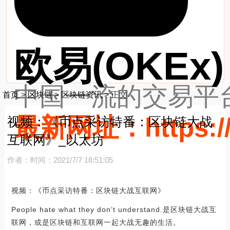
欧易(OKEx)
中国一流的交易平台
首页
>
区块链
>
区块链资讯
>
正文
最新网址：https://
视频：《币点采访特番：区块链大战
互联网》_以太坊
作者：
时间：2021/7/7 18:51:05
视频：《币点采访特番：区块链大战互联网》
People hate what they don‘t understand.是区块链大战互
联网，或是区块链和互联网一起大战无趣的生活。