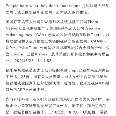
People hate what they don‘t understand.是区块链大战互
联网，或是区块链和互联网一起大战无趣的生活。
美国好莱坞艺人公司CAA添加区块链视频互联网Theta
Network:金色财经报导，美国好莱坞艺人公司Creative
Artists agency（CAA）已添加区块链视频互联网Theta，以
协助整治和认证其根据区块链的视频交货互联网。CAA将与
别的七个外界Theta公司认证组织和整治联合会组员协作，包
含Google、三星和sony，及其关键的私募投资和数字货币企
业。[2021/5/28 11:11:52]
秘乐短视频或被国家工信部提醒谈话，app已被苹果应用商店
下线:6月23日，据有关人员表露，网络投资平台新项目秘乐
短视频或被国家工信部提醒谈话，现阶段，秘乐短视频IOS端
口号的APP早已被下线。
先前有曝料称，在6月10日被杭州局杭州西湖大队调研时，秘
乐企业办公室详细地址早就空无一人。据了解，秘乐短视频
是一款喊着区块链幌子、以“0投资、0门坎、0风险性，看视