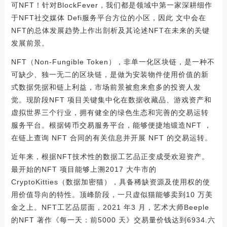
可NFT！针对BlockFever，我们都是领域中第一家深耕细作
于NFT社交媒体 Defi服务平台方位的小区，因此 文中会在
NFT的总体发展趋势上作出剖析及其论述NFT在未来的关键
发展前景。
NFT（Non-Fungible Token），非单一化区块链，是一种不
可缺少、独一无二的区块链，是做为安装物件使用价值的新
式数据凭据和链上利益，市场前景被愈来愈多的投资人发
觉。现阶段NFT 项目关键集中化在数据收藏品、游戏资产和
虚拟世界三个行业，拥有健全的绿色生态和完善的交易运转
服务平台。根据铸币交易服务平台，能够便捷地锻造NFT ，
在链上查询 NFT 合同的有关信息并开展 NFT 的交易运转。
近年来，根据NFT技术性的数据工艺品正变成受欢迎资产。
最开始的NFT 项目能够上溯2017 大牛市的
CryptoKitties（数据加密猫），具备稀缺资源及使用权的使
用价值导向的特性。顶峰阶段，一只虚似猫能够卖到10 万美
金之上。NFT工艺品层面，2021 年3 月，艺术大师Beeple
的NFT 著作《每一天：前5000 天》交易量价钱达到6934.六