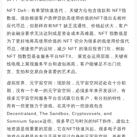
NFT Defi：有希望快速迭代， 关键方位包含借款和 NFT指
数值。借款根据客户质押贷款高使用价值的NFT借出去相对
应代币总，但那样存有NFT 缺乏流通性、价钱起伏大，客户
的金融业要求无法达到或是资金成本高难题。NFT 指数值是
为了更好地将高使用价值的 NFT 切分为很多的低使用价值代
币总，便捷资产的运转，减少 NFT 的项目投资门坎，例如
NFT 指数型基金服务平台NFTX。 展览会运用层面，关键有
线电视上展现服务平台和虚似画苑，客户能够足不出门欣
赏、竞拍和交易自身喜爱的艺术品。
虚拟世界、元宇宙空间：现阶段，元宇宙空间还处在十分初
期，没有一个单一的元宇宙空间，必须多年来开发设计。有
很多元宇宙空间服务平台尝试吸引住客户，有分别的特性，
而有一些更致力于游戏。在其中的一些游戏包含
Decentraland, The Sandbox, Cryptovoxels, and
Somnium Space这些。很多早已与时兴的NFT协作。虚似土
地资源是很重要的层面，它在NFT快速兴起。很多电子器件
游戏企业都是在专注于开发设计自身的元宇宙空间，并有着