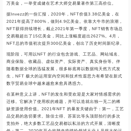
万美金，一举变成健在艺术大师交易量著作第三高价位。
据Invezz的一份汇报，2020年，NFT价值3.38亿美金，在
2021年提高了800%，做到4.9亿美金。依靠大牛市的浪潮，
NFT获得持续增长，截止2021年第一季度，NFT销售市场总
交易额超出了15亿美金，同比上涨幅度超出2627%。4月，
NFT总的市值初次提升300亿美金，创出了历史时间新纪录。
现阶段，可用以NFT 的行业包含游戏、工艺品、网站域名、
商业保险、收藏品、虚似资产、实际资产、真实身份等。伴
随着数据全球的迅猛发展，很多标底将以数据纯天然方式发
生，NFT 极大的运用室内空间和技术性遐思力有希望在新式
数字贸易全球中越来越愈来愈具诱惑力。
在某种意义上讲，NFT的发生和受欢迎是大家对情感需求的
迁移。它解决了使用权的难题，并可以造就出独一无二的稀
缺资源使用价值。2021年NFT 的暴发关键由于：第一，工艺
品交易的急切要求。除佳士得、苏富比等头顶部拍行的多次
竞拍外，绝大多数工艺品交易都以私洽的方式开展，清晰度
低；第二，2020年至今的肺炎疫情给领域从业人员很大的运