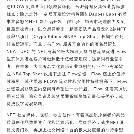
总FLOW 则具备应用领域多样化、分派普遍及其低通货膨胀
优点；除此之外， 身后开发设计精英团队Dapper Labs 有着
丰富多彩的NFT 新产品开发工作经验、销售市场理解力及项
目股票操盘力。以交易额看来，精英团队产品研发的2款NFT
收藏品项目（CryptoKitties 和NBA Top Shot）长期性位列
排名榜冠军。而且，与Flow 服务平台协作的著名品牌如
NBA、UFC 与 NFL 有着的极大粉絲人群与总流量促进 Flow
生态体系潜在客户可做到数十亿经营规模，远超同行业竞争
者。在未来，大量著名文化娱乐企业或别的行业企业有希望
在 NBA Top Shot 效用下进驻 Flow公链，Flow 链上价值持
续积累、其代币总 FLOW 流动性和实用性持续提高下，Flow
公链发展趋势室内空间有希望进一步开启。 Flow 凭着其测试
用例普遍、遍布普遍及其贷币通货膨胀降到最低等优势，或
将成数字贸易然料。
NFT 社交媒体、视頻、歌曲创作：有着高品质原创者和高品
质原创作品数据资产化和泛娱乐化，网红经济，减少NFT项
目投资门坎，再加上社交网络平台的极大总流量的扶持希望