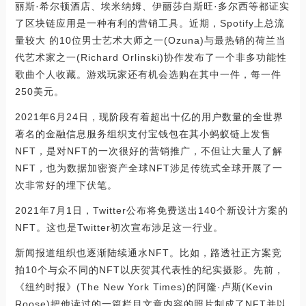
丽斯·希尔顿酒店、埃米纳姆、伊丽莎白斯旺·多尔西等都证实
了区块链应用是一种有利的营销工具。近期，Spotify上总流
量较大 的10位男士艺术大师之一(Ozuna)与最热销的荷兰当
代艺术家之一(Richard Orlinski)协作发布了一个非多功能性
歌曲个人收藏。游戏玩家还有机会选购在其中一件，每一件
250美元。
2021年6月24日，现阶段有着超出十亿的用户数量的全世界
著名的金融信息服务组织支付宝钱包在其小蚂蚁链上发售
NFT，是对NFT的一次很好的营销推广，不但让大量人了解
NFT，也为数据加密资产全球NFT涉足传统式全球开展了一
次非常好的埋下伏笔。
2021年7月1日，Twitter公布将免费送出140个新设计方案的
NFT。这也是Twitter初次宣布涉足这一行业。
新闻报道组织也逐渐陆续通水NFT。比如，路透社正方案竞
拍10个与众不同的NFT以庆贺其代表性的纪实摄影。先前，
《纽约时报》(The New York Times)的阿隆·卢斯(Kevin
Roose)把他读过的一篇栏目文章内容的照片制成了NFT并以