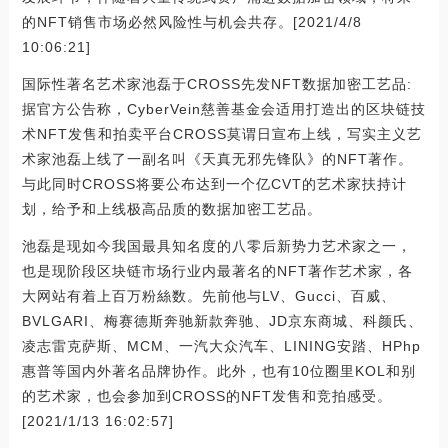
的NFT销售市场必然风险性与机会共存。[2021/4/8
10:06:21]
国际性著名艺术家池磊于CROSS先发NFT数据加密工艺品:
据官方公告称，CyberVein慈善基金会适用打造出的区块链技
术NFT发售和拍卖平台CROSS莫谓日宣布上线，写实主义艺
术家池磊上线了一副名叫《天真无邪先锋队》的NFT著作。
与此同时CROSS将要公布达到一个亿CVT的艺术家扶持计
划，给予和上线极高品质的数据加密工艺品。
池磊是现如今我国最具知名度的八零后新势力艺术家之一，
也是现阶段区块链市场行业内最著名的NFT著作艺术家，各
大网站有着上百万粉絲数。先前他与LV、Gucci、百威、
BVLGARI、梅赛德斯奔驰新款奔驰、JD京东商城、科颜氏、
凌志雷克萨斯、MCM、一汽大众汽车、LINING安踏、HPhp
惠普等国内外著名品牌协作。此外，也有10位圈里KOL和别
的艺术家，也会参加到CROSS的NFT发售和竞拍感受。
[2021/1/13 16:02:57]