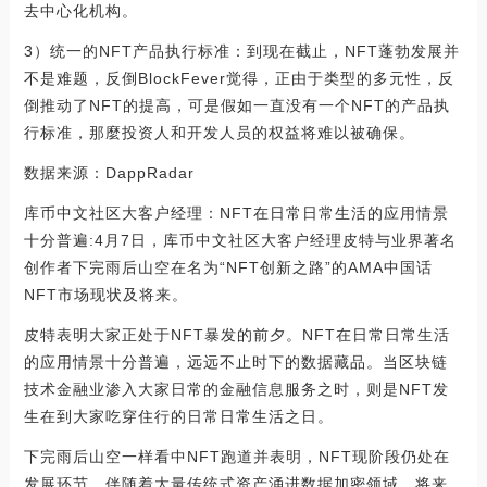
去中心化机构。
3）统一的NFT产品执行标准：到现在截止，NFT蓬勃发展并
不是难题，反倒BlockFever觉得，正由于类型的多元性，反
倒推动了NFT的提高，可是假如一直没有一个NFT的产品执
行标准，那麼投资人和开发人员的权益将难以被确保。
数据来源：DappRadar
库币中文社区大客户经理：NFT在日常日常生活的应用情景
十分普遍:4月7日，库币中文社区大客户经理皮特与业界著名
创作者下完雨后山空在名为“NFT创新之路”的AMA中国话
NFT市场现状及将来。
皮特表明大家正处于NFT暴发的前夕。NFT在日常日常生活
的应用情景十分普遍，远远不止时下的数据藏品。当区块链
技术金融业渗入大家日常的金融信息服务之时，则是NFT发
生在到大家吃穿住行的日常日常生活之日。
下完雨后山空一样看中NFT跑道并表明，NFT现阶段仍处在
发展环节，伴随着大量传统式资产涌进数据加密领域，将来