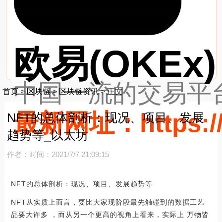
欧易(OKEx)
中国一流的交易平台
首页
>
区块链
>
区块链资讯
>
正文
最新网址：https://
NFT的总体剖析：现况、项目、发展
趋势等_以太坊
作者：
时间：2021/7/7 21:09:15
NFT的总体剖析：现况、项目、发展趋势等
NFT从实质上而言，要比大家现阶段最先触碰到的数据工艺
品要大许多 ，而从另一个更高的视角上看来，实际上 万物皆