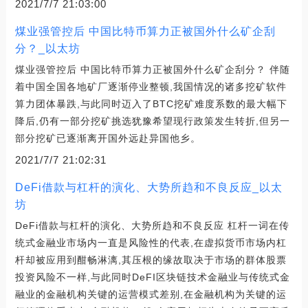
2021/7/7 21:03:00
煤业强管控后 中国比特币算力正被国外什么矿企刮
分？_以太坊
煤业强管控后 中国比特币算力正被国外什么矿企刮分？ 伴随
着中国全国各地矿厂逐渐停业整顿,我国情况的诸多挖矿软件
算力团体暴跌,与此同时迈入了BTC挖矿难度系数的最大幅下
降后,仍有一部分挖矿挑选犹豫希望现行政策发生转折,但另一
部分挖矿已逐渐离开国外远赴异国他乡。
2021/7/7 21:02:31
DeFi借款与杠杆的演化、大势所趋和不良反应_以太
坊
DeFi借款与杠杆的演化、大势所趋和不良反应 杠杆一词在传
统式金融业市场内一直是风险性的代表,在虚拟货币市场内杠
杆却被应用到酣畅淋漓,其压根的缘故取决于市场的群体股票
投资风险不一样,与此同时DeFI区块链技术金融业与传统式金
融业的金融机构关键的运营模式差别,在金融机构为关键的运