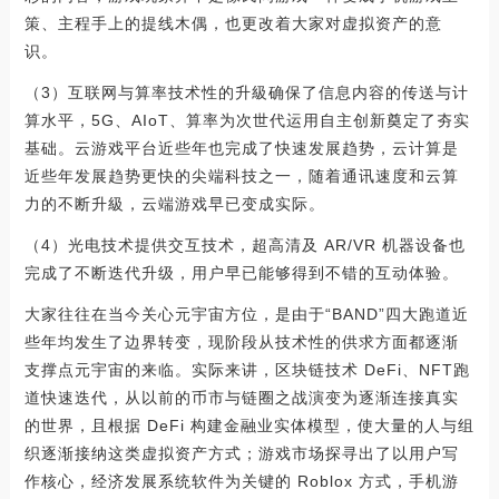
策、主程手上的提线木偶，也更改着大家对虚拟资产的意
识。
（3）互联网与算率技术性的升級确保了信息内容的传送与计
算水平，5G、AIoT、算率为次世代运用自主创新奠定了夯实
基础。云游戏平台近些年也完成了快速发展趋势，云计算是
近些年发展趋势更快的尖端科技之一，随着通讯速度和云算
力的不断升級，云端游戏早已变成实际。
（4）光电技术提供交互技术，超高清及 AR/VR 机器设备也
完成了不断迭代升级，用户早已能够得到不错的互动体验。
大家往往在当今关心元宇宙方位，是由于“BAND”四大跑道近
些年均发生了边界转变，现阶段从技术性的供求方面都逐渐
支撑点元宇宙的来临。实际来讲，区块链技术 DeFi、NFT跑
道快速迭代，从以前的币市与链圈之战演变为逐渐连接真实
的世界，且根据 DeFi 构建金融业实体模型，使大量的人与组
织逐渐接纳这类虚拟资产方式；游戏市场探寻出了以用户写
作核心，经济发展系统软件为关键的 Roblox 方式，手机游