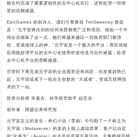
能合约完成了重要逻辑性的去中心化实行，进而处理一些情
景的信赖难题。
EpicGames 的创办人、虚幻引擎鼻祖 TimSweeney 曾提
及：“元宇宙将比别的任何东西都更广泛和强劲。假如一个中
间企业操纵了这一点，她们将越来越比一切政府部门都强
劲，变成地球上的神。”元宇宙是一个极大的平台，而区块链
应用能处理平台的去中心化使用价值传送与合作难题，处理
去中心化平台的垄断难题。
尽管时下离完成元宇宙的企业愿景还有间距，但发展趋势已
起，元宇宙或者下一轮自主创新的 “大成者”，变成互联网技
术的下一站。
投资分析师 宋嘉吉、科学研究助手 赵丕业
创作者：国盛证券研究室
元宇宙定义的发生：奇幻小说《雪崩》中勾勒了一个称之为
元宇宙（Metaverse）的多的人线上虚拟世界，客户以自定
的“化身为”（Avatar）在这其中开展主题活动。主角根据目镜