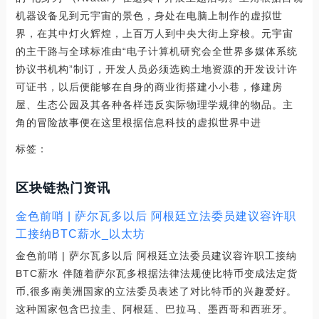
机器设备见到元宇宙的景色，身处在电脑上制作的虚拟世
界，在其中灯火辉煌，上百万人到中央大街上穿梭。元宇宙
的主干路与全球标准由“电子计算机研究会全世界多媒体系统
协议书机构”制订，开发人员必须选购土地资源的开发设计许
可证书，以后便能够在自身的商业街搭建小小巷，修建房
屋、生态公园及其各种各样违反实际物理学规律的物品。主
角的冒险故事便在这里根据信息科技的虚拟世界中进
标签：
区块链热门资讯
金色前哨 | 萨尔瓦多以后 阿根廷立法委员建议容许职
工接纳BTC薪水_以太坊
金色前哨 | 萨尔瓦多以后 阿根廷立法委员建议容许职工接纳
BTC薪水 伴随着萨尔瓦多根据法律法规使比特币变成法定货
币,很多南美洲国家的立法委员表述了对比特币的兴趣爱好。
这种国家包含巴拉圭、阿根廷、巴拉马、墨西哥和西班牙。