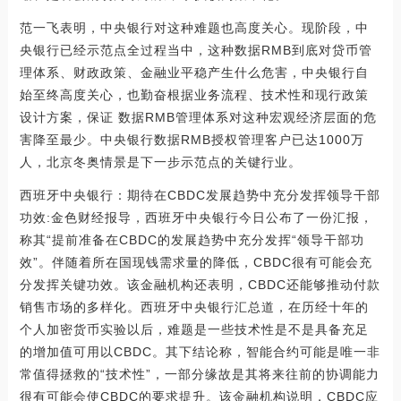
范一飞表明，中央银行对这种难题也高度关心。现阶段，中
央银行已经示范点全过程当中，这种数据RMB到底对贷币管
理体系、财政政策、金融业平稳产生什么危害，中央银行自
始至终高度关心，也勤奋根据业务流程、技术性和现行政策
设计方案，保证 数据RMB管理体系对这种宏观经济层面的危
害降至最少。中央银行数据RMB授权管理客户已达1000万
人，北京冬奥情景是下一步示范点的关键行业。
西班牙中央银行：期待在CBDC发展趋势中充分发挥领导干部
功效:金色财经报导，西班牙中央银行今日公布了一份汇报，
称其“提前准备在CBDC的发展趋势中充分发挥“领导干部功
效”。伴随着所在国现钱需求量的降低，CBDC很有可能会充
分发挥关键功效。该金融机构还表明，CBDC还能够推动付款
销售市场的多样化。西班牙中央银行汇总道，在历经十年的
个人加密货币实验以后，难题是一些技术性是不是具备充足
的增加值可用以CBDC。其下结论称，智能合约可能是唯一非
常值得拯救的“技术性”，一部分缘故是其将来往前的协调能力
很有可能会使CBDC的要求提升。该金融机构说明，CBDC应