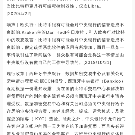
当比比特币更具有可编程控制器性，仅次Libra。
[2020/4/22]
响声 | 欧央行：比特币很有可能会对中央银行的信誉造成不
良影响:Kraken主管Dan Hedl今日发推，引入欧央行对比特
币的表态发言：比特币很有可能会对中央银行的信誉造成不
良影响，假定该类系统软件的应用有所增加，而且一旦某一
事情吸引住了新闻媒体，群众很有可能会觉得这一事情是由
中央银行沒有做自己的工作中导致的。[2019/10/31]
现行政策 | 西班牙中央银行：数据加密交易中心及有关公司
需申请办理受权:据CCN报导，西班牙中央银行（Banxico）
近期根据一份通知表露，所在国的比特币交易中心和解决加
密货币财产的别的业务流程将必须向西班牙中央银行申请办
理受权。数据加密交易中心和有关公司必须向中央银行给予
详尽的业务流程方案，表述其经营、提成、运营模式，及掌
握您的顾客（ KYC）查验。除此之外，中央银行不允许她们
在客户设立帐户的同一天为客户给予加密货币，而且务必评
定从业加密货币买卖的全部客户。西班牙中央银行的总体目