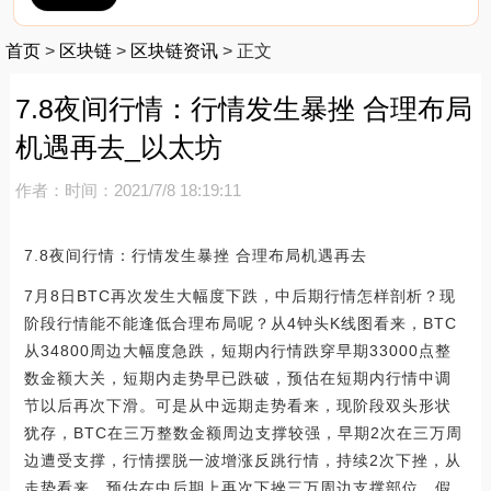
首页
>
区块链
>
区块链资讯
>
正文
7.8夜间行情：行情发生暴挫 合理布局
机遇再去_以太坊
作者：
时间：2021/7/8 18:19:11
7.8夜间行情：行情发生暴挫 合理布局机遇再去
7月8日BTC再次发生大幅度下跌，中后期行情怎样剖析？现
阶段行情能不能逢低合理布局呢？从4钟头K线图看来，BTC
从34800周边大幅度急跌，短期内行情跌穿早期33000点整
数金额大关，短期内走势早已跌破，预估在短期内行情中调
节以后再次下滑。可是从中远期走势看来，现阶段双头形状
犹存，BTC在三万整数金额周边支撑较强，早期2次在三万周
边遭受支撑，行情摆脱一波增涨反跳行情，持续2次下挫，从
走势看来，预估在中后期上再次下挫三万周边支撑部位，假