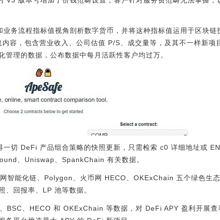
ap 的 V3 版本号增加了价钱范畴设置，客户针对服务费范畴无法掌
从传统式会计和业务流程指标值视角剖析数字货币，并将这种指标值运用于区
值信息内容，包含营业收入、公司估值 P/S、成交量等，及其不一样新
化管理的数据，公布数据中每月活跃性客户均过万。
获得一切 DeFi 产品组合策略的快照更新，只需检索 c0 详细地址或 E
nd、Uniswap、SpankChain 有关数据。
智能化链、Polygon、火币网 HECO、OKExChain 五个绿色生态中
照、回报率、LP 池等数据。
TH、BSC、HECO 和 OKExChain 等数据，对 DeFi APY 