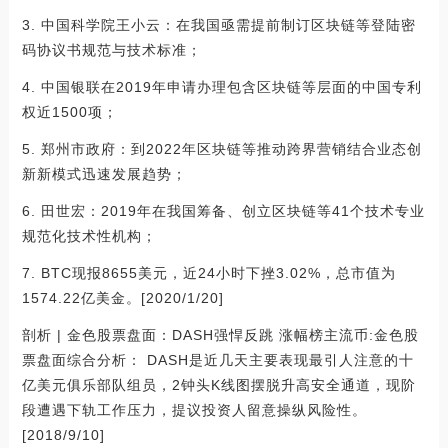
3. 中国科学院王小云：在我国亟需提前制订区块链等登陆密
码协议书规范与技术标准；
4. 中国银联在2019年申请办理包含区块链等层面的中国专利
权近1500项；
5. 郑州市政府：到2022年区块链等推动跨界营销结合业态创
新新模式迅速发展趋势；
6. 田世宏：2019年在我国筹备、创立区块链等41个技术专业
规范化技术性机构；
7. BTC现报8655美元，近24小时下挫3.02%，总市值为
1574.22亿美金。[2020/1/20]
剖析 | 金色股票盘面：DASH强悍反跳 涨幅榜主流币:金色股
票盘面综合分析： DASH是近几天主要表现最引人注意的十
亿美元俱乐部队组员，2钟头K线图摆脱升高安全通道，现阶
段遭遇下轨工作压力，提议投资人留意操纵风险性。
[2018/9/10]