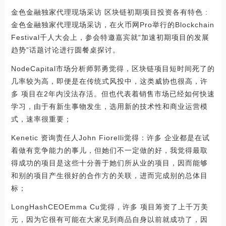
金色金融独家代理现场采访 区块链初期项目投资各有特色 :
金色金融独家代理现场采访，在火币网Pro举行的Blockchain
Festival千人大会上，参会特邀嘉宾就“加速初期项目的发展
趋势”话题讨论进行圆餐桌探讨。
NodeCapital市场分析师郭勇觉得，区块链项目短时间死了的
几率较为高，即便是在传统式风投中，这类威协也很高，许
多 项目在2年内没法存活。但也代表着销售市场已经如何快速
学习，由于有新生事物发生，选用新的技术性和商业运营模
式，速率很重要；
Kenetic 资询责任人John Fiorelli觉得：许多 企业都是在试
着做有竞争能力的事儿，但她们不一定做的好，我觉得最取
得成功的项目是这些十分善于她们所从业的项目，因而能够
和别的项目产生很好的合作方的关联，进而完成别的总体目
标；
LongHashCEOEmma Cu觉得，许多 项目筹资了上千万美
元，因为它很有可能在大家见到商品自身以前就成功了，因