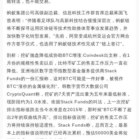
能转送，也不能交易。
蚂蚁集团公司高级副总裁、信息科技工作群首席总裁蒋国飞
曾表明：“伴随着足球队与高新科技结合慢慢深层次，蚂蚁链
将不断探寻运用区块链等技术性助推体育事业发展趋势，并
加快数字化转型发展。”先前，阿里变成杭州亚运会官方网合
作方签字仪式，也选用了蚂蚁链技术性完成了“链上签订”。
剖析：挖矿抛盘降低或协助BTC增涨:Coindesk出文称，在1
月份的规模性售卖以后，比特币矿工的售卖工作压力一直在
降低。亚洲地区数字货币指数型基金服务提供商Stack
Funds的一份汇报称，这对BTC可能是一件好事，被视作
BTC“涨价的金属催化剂”。韩数字货币大数据公司
CryptoQuant称，挖矿的7天资产流出量为五年来最低标准，
现阶段约为1.0水准。依据Stack Funds的叫法，上一次挖矿
排出指标值跌去当今水准是在2015年，那时候“BTC不断了超
出2年的双曲线升高”。排出指标值说明，挖矿的售卖工作压
力将持续保持较适度性。Stack Funds称，总而言之，最基
本上的指标值说明挖矿已经再次累积，预估50000美金将短