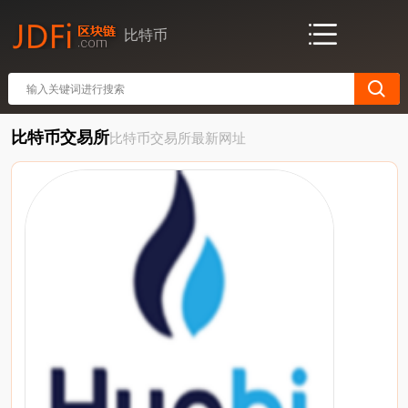
比特币
比特币交易所
比特币交易所最新网址