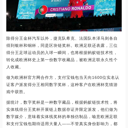
除得分王金杯汽车以外，捷克队希克、法国队本泽马则各自
得到银杯和铜杯，同是区块链奖杯。欧洲足联还表露，三位
得分王足球运动员的入球一瞬间，也将根据蚂蚁链技术性，
转化成欧洲杯史上第一份数字收藏品，被欧洲足联永久性个
人收藏。
做为欧洲杯官方网合作方，支付宝钱包当天向1600位实名认
证客户派发得分王相同数字奖杯，这种客户在欧洲杯竞猜游
戏中获胜。
据统计，数字奖杯是一种数字藏品，根据蚂蚁链技术性，将
实体线得分王奖杯开展链上数据存证并限定派发，他们做为
数字媒介，意味着实体线奖杯的单独仿制品，喻意欧洲足联
和支付宝钱包期待适用大量人——不管真实身份影响力，都