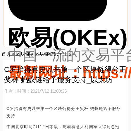
欧易(OKEx)
中国一流的交易平台
首页
>
区块链
>
区块链资讯
>
正文
最新网址：https://
C罗抬得有史以来第一个区块链得分王
奖杯 蚂蚁链给予服务支持_以太坊
作者：
时间：2021/7/12 11:00:35
C罗抬得有史以来第一个区块链得分王奖杯 蚂蚁链给予服务
支持
中国北京时间7月12日零晨，随着着意大利国家队得到总冠