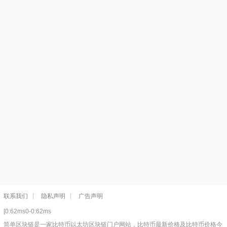
联系我们
隐私声明
广告声明
[0:62ms0-0:62ms
简单区块链是一家比特币以太坊区块链门户网站，比特币最新价格及比特币价格今