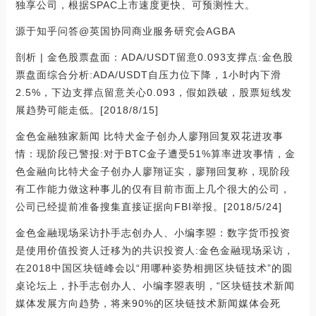
独享公司，根据SPAC上市速度更快、可预测性大。
源于知乎问答@英国协同商业服务研究会AGBA
剖析 | 金色股票盘面：ADA/USDT留意0.093支撑点:金色股
票盘面综合分析:ADA/USDT自压力位下降，1小时内下滑
2.5%，下边支撑点留意关心0.093，假如跌破，股票短线发
展趋势可能走低。[2018/8/15]
金色金融独家新闻 比特犬金子创办人廖翔回复双花进攻事
情：现阶段已警报:对于BTC金子遭受51%算率进攻事情，金
色金融向比特犬金子创办人廖翔证实，廖翔回复称，现阶段
有工作能力做这种事儿的仅有目前市面上几个很大的公司，
公司已经提前准备搜集直接证据向FBI举报。[2018/5/24]
金色金融现场采访扑手志创办人、小编李曌：数字货币投资
是使用价值投资人迁移为的共识投资人:金色金融现场采访，
在2018中国区块链峰会以“用哪种姿势相拥区块链技术”的圆
桌论坛上，扑手志创办人、小编李曌表明，“区块链技术新闻
媒体发展方向趋势，将来90%的区块链技术新闻媒体会死