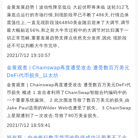
金黄发展趋势丨波动性降至低位 大起伏即将来临 这轮312飞
瀑底点运行的市场行情,到现阶段早已不断了486天,行情总体
震荡往上,一直见现阶段顶64850美金随后迎来了大调节,调节
最大幅贴近56%,和之前大牛市过程中的大调节对比归属于一
切正常范畴,重要发展趋势支撑点依然充分发挥,因此 现阶段
还不可以判断大牛市完毕。
2021/7/12 19:10:57
金黄观查 | Chainswap再度遭受攻击 遭受数百万美元
DeFi代币损失_以太坊
金黄观查 | Chainswap再度遭受攻击 遭受数百万美元DeFi代
币损失 概述 1.攻击者利用了ChainSwap智能合约编码中的
一个重要系统漏洞。 2.此次围攻导致了数百万美元的损失,由
Jake Paul适用的Wilder Web也遭受了损失。 3.ChainSwap
上星期遭到了一次攻击,导致了80万美金损失。
2021/7/12 18:59:41
福布斯：中央银行数字货币的取得成功运用离不了全