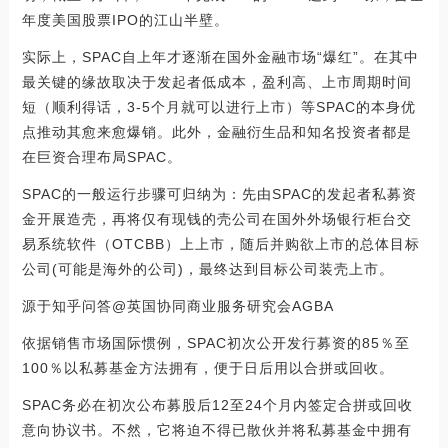
年度美国股票IPO的江山半壁。
实际上，SPAC自上年才逐渐在国外金融市场“爆红”。在其中
最关键的缘故取决于发起者低成本，盈利高、上市周期时间
短（顺利得话，3-5个月就可以进行上市）等SPAC的本身优
点推动其愈来愈爆销。此外，金融衍生品和知名投资者都是
在巨资合理布局SPAC。
SPAC的一般运行步骤可归纳为：先由SPAC的发起者私募资
金开展造壳，再将仅有现钱的壳公司在国外外场银行柜台交
易系统软件（OTCBB）上上市，随后并购欲上市的总体目标
公司(可能是海外的公司)，最终达到目标公司装壳上市。
源于知乎问答@英国协同商业服务研究会AGBA
依据销售市场国际惯例，SPAC初次公开发行募资的85％至
100％以私募基金方法拥有，便于日后用以合拼或回收。
SPAC务必在初次公布募股后12至24个月内签定合拼或回收
意向协议书。不然，它将迫不得已散伙并将私募基金中拥有