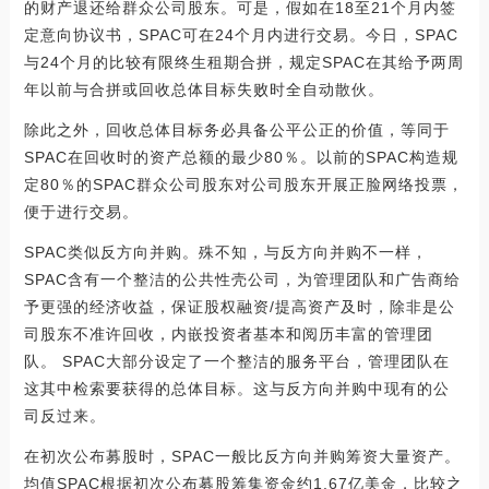
的财产退还给群众公司股东。可是，假如在18至21个月内签
定意向协议书，SPAC可在24个月内进行交易。今日，SPAC
与24个月的比较有限终生租期合拼，规定SPAC在其给予两周
年以前与合拼或回收总体目标失败时全自动散伙。
除此之外，回收总体目标务必具备公平公正的价值，等同于
SPAC在回收时的资产总额的最少80％。以前的SPAC构造规
定80％的SPAC群众公司股东对公司股东开展正脸网络投票，
便于进行交易。
SPAC类似反方向并购。殊不知，与反方向并购不一样，
SPAC含有一个整洁的公共性壳公司，为管理团队和广告商给
予更强的经济收益，保证股权融资/提高资产及时，除非是公
司股东不准许回收，内嵌投资者基本和阅历丰富的管理团
队。 SPAC大部分设定了一个整洁的服务平台，管理团队在
这其中检索要获得的总体目标。这与反方向并购中现有的公
司反过来。
在初次公布募股时，SPAC一般比反方向并购筹资大量资产。
均值SPAC根据初次公布募股筹集资金约1.67亿美金，比较之